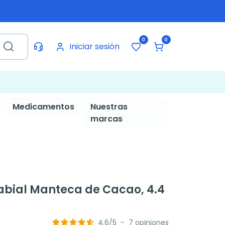
0
0
Iniciar sesión
Medicamentos
Nuestras
marcas
abial Manteca de Cacao, 4.4
4.6
/
5
-
7
opiniones