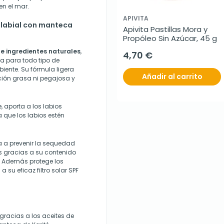
en el mar.
APIVITA
 labial con manteca
Apivita Pastillas Mora y 
Propóleo Sin Azúcar, 45 g
e ingredientes naturales
,
4,70 €
ta para todo tipo de
ente. Su fórmula ligera
Añadir al carrito
ión grasa ni pegajosa y
 aporta a los labios
 que los labios estén
 a prevenir la sequedad
as gracias a su contenido
. Además protege los
 su eficaz filtro solar SPF
gracias a los aceites de