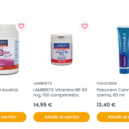
favorite_border
favorite_border
LAMBERTS
FISIOCREM
nositol, 
LAMBERTS Vitamina B6 50 
Fisiocrem Cann
mg, 100 comprimidos.
crema, 60 ml
14,95 €
13,40 €
 carrito
Añadir al carrito
Añadir al 