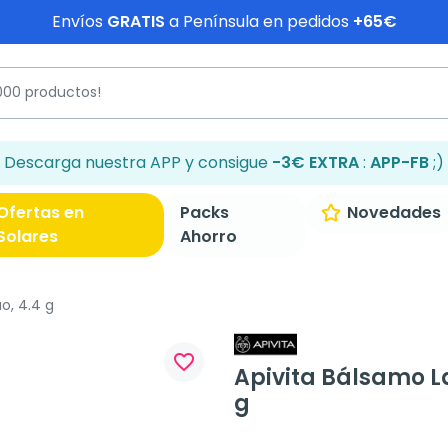
Envíos
GRATIS
a Península en pedidos
+65€
Descarga nuestra APP y consigue
-3€ EXTRA
:
APP-FB
;)
Ofertas en
Packs
Novedades
Solares
Ahorro
o, 4.4 g
favorite_border
Apivita Bálsamo L
g