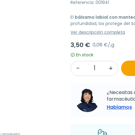
Referencia: 001941
El
bálsamo labial con mantec
profundidad, los protege del Sol
Ver descripción completa
3,50 €
0,08 €/,g
En stock
¿Necesitas 
farmacéutic
Hablamos
a ampliarla