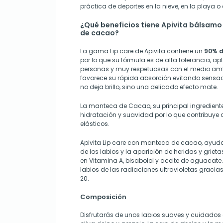
práctica de deportes en la nieve, en la playa o 
¿Qué beneficios tiene Apivita bálsamo
de cacao?
La gama Lip care de Apivita contiene un
90% d
por lo que su fórmula es de alta tolerancia, ap
personas y muy respetuosas con el medio ambi
favorece su rápida absorción evitando sensac
no deja brillo, sino una delicado efecto mate.
La manteca de Cacao, su principal ingrediente,
hidratación y suavidad por lo que contribuye a
elásticos.
Apivita Lip care con manteca de cacao, ayuda
de los labios y la aparición de heridas y griet
en Vitamina A, bisabolol y aceite de aguacate
labios de las radiaciones ultravioletas gracias a
20.
Composición
Disfrutarás de unos labios suaves y cuidados 