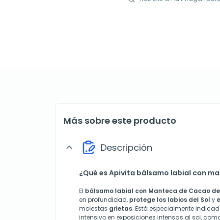
Más sobre este producto
Descripción
expand_more
¿Qué es Apivita bálsamo labial con m
El
bálsamo labial con Manteca de Cacao de 
en profundidad,
protege los labios del Sol
y
e
molestas
grietas
. Está especialmente indica
intensivo en exposiciones intensas al sol, com