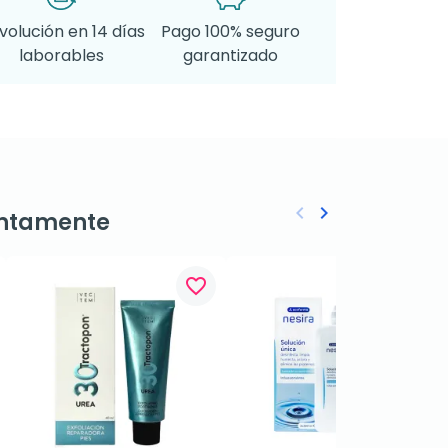
volución en 14 días
Pago 100% seguro
laborables
garantizado
keyboard_arrow_left
keyboard_arrow_right
ntamente
Anterior
Siguiente
favorite_border
favorite_border