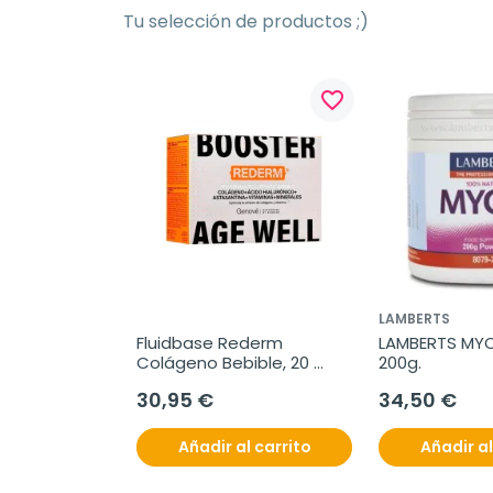
Tu selección de productos ;)
favorite_border
LAMBERTS
Fluidbase Rederm 
LAMBERTS MYO I
Colágeno Bebible, 20 
200g.
Sobres.
30,95 €
34,50 €
Añadir al carrito
Añadir al