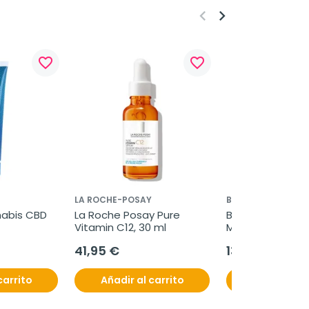
keyboard_arrow_left
keyboard_arrow_right
favorite_border
favorite_border
LA ROCHE-POSAY
BIODERMA
abis CBD 
La Roche Posay Pure 
Bioderma Sensibi
Vitamin C12, 30 ml
Moussant, 500 
41,95 €
13,95 €
carrito
Añadir al carrito
Añadir al c