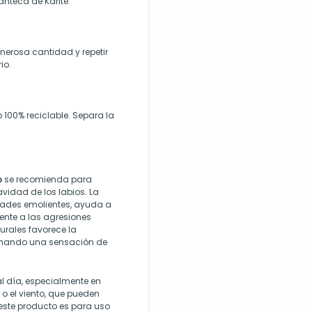
manteca de Karité.
nerosa cantidad y repetir
io.
 100% reciclable. Separa la
o
se recomienda para
vidad de los labios. La
ades emolientes, ayuda a
frente a las agresiones
urales favorece la
ionando una sensación de
l día, especialmente en
o el viento, que pueden
 este producto es para uso