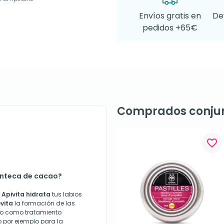
Envíos gratis en
De
pedidos +65€
Comprados conju
favorite_border
anteca de cacao?
Apivita
hidrata
tus labios
vita
la formación de las
do como tratamiento
o por ejemplo para la