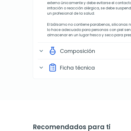
externo únicamente y debe evitarse el contacto
irritación o reacción alérgica, se debe suspen
un profesional de la salud.
El bálsamo no contiene parabenos, siliconas ni
lo hace adecuado para personas con piel sen
almacenar en un lugar fresco y seco para pre
Composición
expand_more
Ficha técnica
expand_more
Recomendados para ti