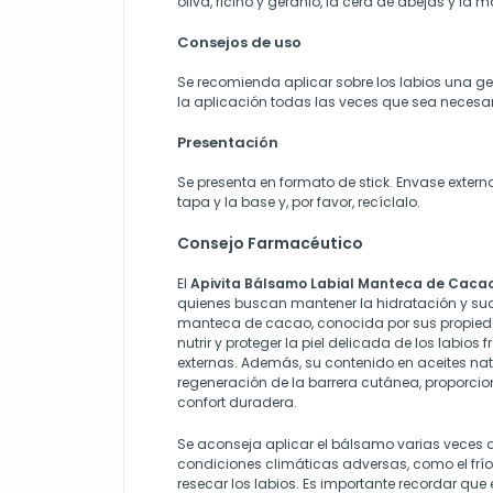
oliva, ricino y geranio, la cera de abejas y la 
Consejos de uso
Se recomienda aplicar sobre los labios una ge
la aplicación todas las veces que sea necesar
Presentación
Se presenta en formato de stick. Envase externo
tapa y la base y, por favor, recíclalo.
Consejo Farmacéutico
El
Apivita Bálsamo Labial Manteca de Caca
quienes buscan mantener la hidratación y sua
manteca de cacao, conocida por sus propied
nutrir y proteger la piel delicada de los labios 
externas. Además, su contenido en aceites nat
regeneración de la barrera cutánea, proporc
confort duradera.
Se aconseja aplicar el bálsamo varias veces a
condiciones climáticas adversas, como el frío 
resecar los labios. Es importante recordar que