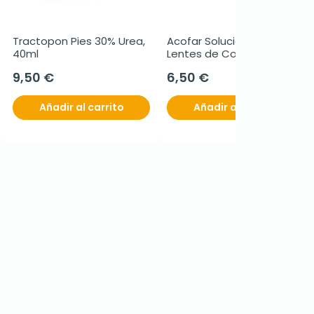
Tractopon Pies 30% Urea, 
Acofar Solución Única 
40ml
Lentes de Contacto, 2 x 
250 ml
9,50 €
6,50 €
Añadir al carrito
Añadir al carrito