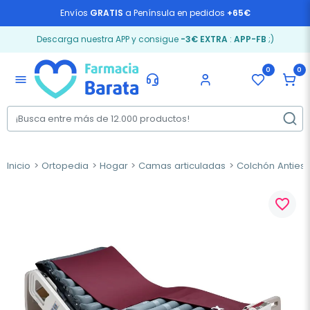
Envíos
GRATIS
a Península en pedidos
+65€
Descarga nuestra APP y consigue
-3€ EXTRA
:
APP-FB
;)
0
0
menu
Inicio
Ortopedia
Hogar
Camas articuladas
Colchón Anties
favorite_border