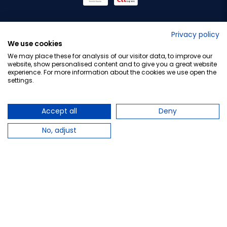
No lo decimos nosotros...
Privacy policy
We use cookies
¡Tu opinión es importante!
We may place these for analysis of our visitor data, to improve our
website, show personalised content and to give you a great website
experience. For more information about the cookies we use open the
settings.
Copyright © 2010-2026 Farmacia Barata S.L. Todos los
derechos reservados.
Accept all
Deny
No, adjust
Total:
263,25 €
−
+
Añadir al carrito