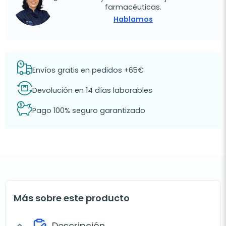
farmacéuticas.
Hablamos
Envíos gratis en pedidos +65€
Devolución en 14 días laborables
Pago 100% seguro garantizado
Más sobre este producto
Descripción
expand_more