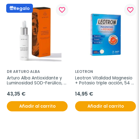
Regalo
favorite_border
favorite_border
DR ARTURO ALBA
LEOTRON
Arturo Alba Antioxidante y 
Leotron Vitalidad Magnesio 
Luminosidad SOD-Ferúlico, 
+ Potasio triple acción, 54 
30 ml
comprimidos efervescentes.
43,35 €
14,95 €
Añadir al carrito
Añadir al carrito