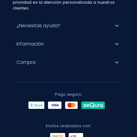
prioridad es la atención personalizada a nuestros
clientes.
expand_more
¿Necesitas ayuda?
expand_more
Información
expand_more
Compra
Pago seguro:
Envíos realizados con: