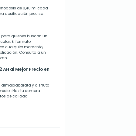
monodosis de 0,40 ml cada
a dosificación precisa.
H para quienes buscan un
cular. El formato
r en cualquier momento,
plicación. Consulta a un
oran.
 AH al Mejor Precio en
 Farmaciabarata y disfruta
precio. ¡Haz tu compra
tos de calidad!