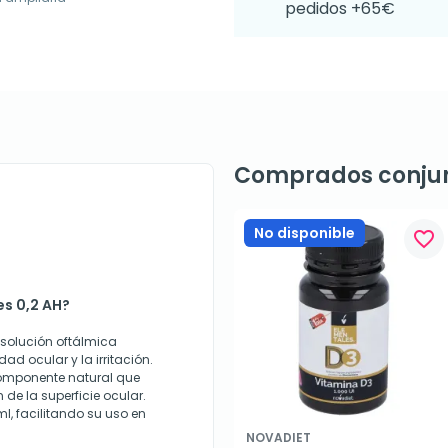
pedidos +65€
Comprados conju
No disponible
favorite_border
es 0,2 AH?
 solución oftálmica
d ocular y la irritación.
componente natural que
de la superficie ocular.
, facilitando su uso en
NOVADIET