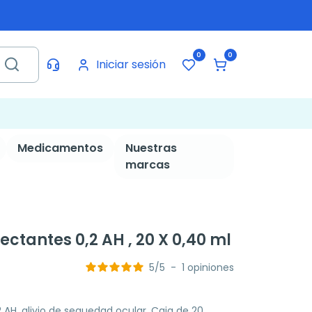
0
0
Iniciar sesión
Medicamentos
Nuestras
marcas
ctantes 0,2 AH , 20 X 0,40 ml
5
/
5
-
1
opiniones
AH, alivio de sequedad ocular. Caja de 20