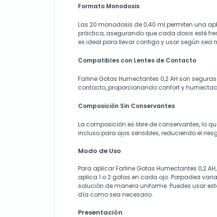
Formato Monodosis
Las 20 monodosis de 0,40 ml permiten una apl
práctica, asegurando que cada dosis esté fresc
es ideal para llevar contigo y usar según sea 
Compatibles con Lentes de Contacto
Farline Gotas Humectantes 0,2 AH son seguras
contacto, proporcionando confort y humectac
Composición Sin Conservantes
La composición es libre de conservantes, lo 
incluso para ojos sensibles, reduciendo el riesg
Modo de Uso
Para aplicar Farline Gotas Humectantes 0,2 A
aplica 1 o 2 gotas en cada ojo. Parpadea varias
solución de manera uniforme. Puedes usar est
día como sea necesario.
Presentación