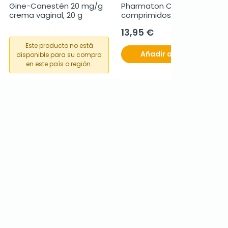
Gine-Canestén 20 mg/g 
Pharmaton Complex, 60 
crema vaginal, 20 g
comprimidos
13,95 €
Este producto no está
Añadir al carrito
disponible para su compra
en este país o región.