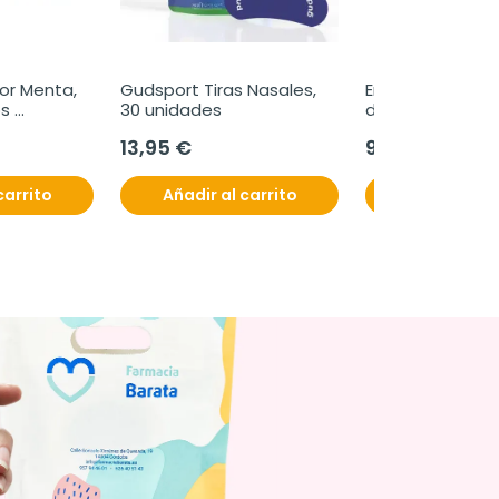
r Menta, 
Gudsport Tiras Nasales, 
Enterogermina, 1
s 
30 unidades
de 5 ml
13,95 €
9,45 €
carrito
Añadir al carrito
Añadir al c