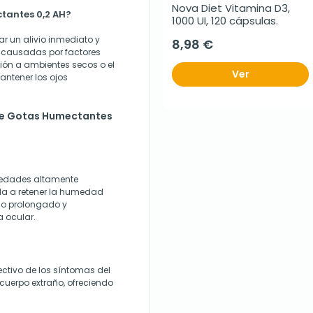
Nova Diet Vitamina D3, 
ctantes 0,2 AH?
1000 UI, 120 cápsulas.
r un alivio inmediato y
8,98 €
r causadas por factores
ión a ambientes secos o el
Ver
antener los ojos
line Gotas Humectantes
piedades altamente
uda a retener la humedad
vio prolongado y
 ocular.
ectivo de los síntomas del
cuerpo extraño, ofreciendo