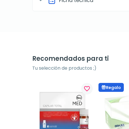
Ficha técnica
expand_more
Recomendados para ti
Tu selección de productos ;)
Regalo
favorite_border