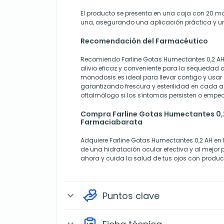
El producto se presenta en una caja con 20 
una, asegurando una aplicación práctica y un
Recomendación del Farmacéutico
Recomiendo Farline Gotas Humectantes 0,2 A
alivio eficaz y conveniente para la sequedad o
monodosis es ideal para llevar contigo y usa
garantizando frescura y esterilidad en cada a
oftalmólogo si los síntomas persisten o empe
Compra Farline Gotas Humectantes 0,2
Farmaciabarata
Adquiere Farline Gotas Humectantes 0,2 AH en
de una hidratación ocular efectiva y al mejor 
ahora y cuida la salud de tus ojos con produc
Puntos clave
expand_more