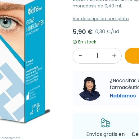
monodosis de 0,40 ml.
Ver descripción completa
5,90 €
0,30 €/ud
En stock
¿Necesitas 
farmacéutic
Hablamos
Envíos gratis en
De
a ampliarla