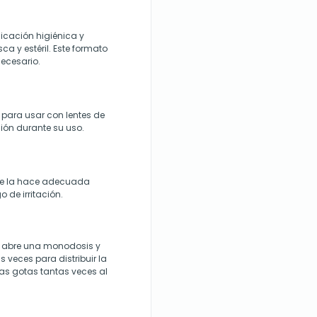
icación higiénica y
a y estéril. Este formato
necesario.
 para usar con lentes de
ión durante su uso.
que la hace adecuada
o de irritación.
H, abre una monodosis y
 veces para distribuir la
as gotas tantas veces al