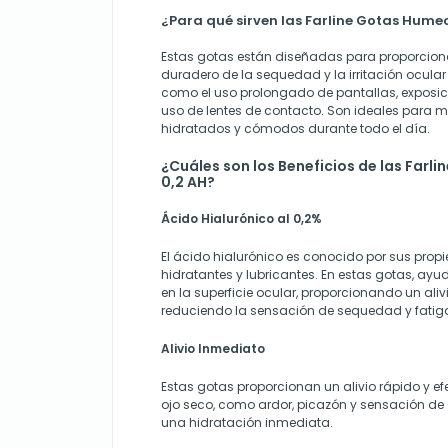
¿Para qué sirven las Farline Gotas Hume
Estas gotas están diseñadas para proporciona
duradero de la sequedad y la irritación ocula
como el uso prolongado de pantallas, exposic
uso de lentes de contacto. Son ideales para m
hidratados y cómodos durante todo el día.
¿Cuáles son los Beneficios de las Far
0,2 AH?
Ácido Hialurónico al 0,2%
El ácido hialurónico es conocido por sus pro
hidratantes y lubricantes. En estas gotas, ay
en la superficie ocular, proporcionando un ali
reduciendo la sensación de sequedad y fatiga
Alivio Inmediato
Estas gotas proporcionan un alivio rápido y ef
ojo seco, como ardor, picazón y sensación de 
una hidratación inmediata.