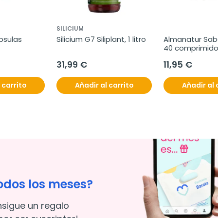
SILICIUM
ápsulas
Silicium G7 Siliplant, 1 litro
Almanatur Sabo
40 comprimido
masticables
31,99 €
11,95 €
 carrito
Añadir al carrito
Añadir al 
odos los meses?
nsigue un regalo