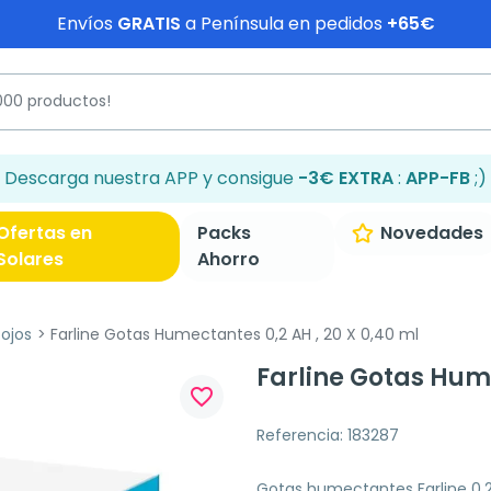
Envíos
GRATIS
a Península en pedidos
+65€
Descarga nuestra APP y consigue
-3€ EXTRA
:
APP-FB
;)
Ofertas en
Packs
Novedades
Solares
Ahorro
 ojos
Farline Gotas Humectantes 0,2 AH , 20 X 0,40 ml
Farline Gotas Hume
favorite_border
Referencia: 183287
Gotas humectantes Farline 0,2 