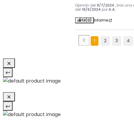
Opinión del
9/7/2024
, tras una
del
18/6/2024
por
A.A.
Útil
(0)
Informe
1
2
3
4