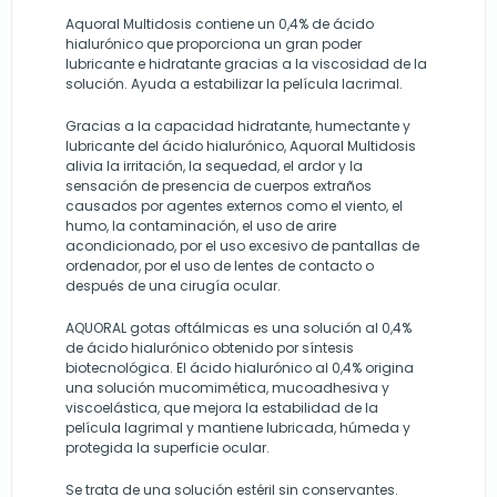
Aquoral Multidosis contiene un 0,4% de ácido
hialurónico que proporciona un gran poder
lubricante e hidratante gracias a la viscosidad de la
solución. Ayuda a estabilizar la película lacrimal.
Gracias a la capacidad hidratante, humectante y
lubricante del ácido hialurónico, Aquoral Multidosis
alivia la irritación, la sequedad, el ardor y la
sensación de presencia de cuerpos extraños
causados por agentes externos como el viento, el
humo, la contaminación, el uso de arire
acondicionado, por el uso excesivo de pantallas de
ordenador, por el uso de lentes de contacto o
después de una cirugía ocular.
AQUORAL
gotas oftálmicas es una solución al 0,4%
de ácido hialurónico
obtenido por síntesis
biotecnológica. El ácido hialurónico al 0,4% origina
una solución mucomimética, mucoadhesiva y
viscoelástica, que mejora la estabilidad de la
película lagrimal y mantiene lubricada, húmeda y
protegida la superficie ocular.
Se trata de una solución estéril sin conservantes.