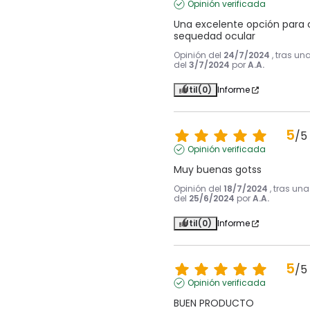
Opinión verificada
Una excelente opción para c
sequedad ocular
Opinión del
24/7/2024
, tras un
del
3/7/2024
por
A.A.
Útil
(0)
Informe
5
/
5
Opinión verificada
Muy buenas gotss
Opinión del
18/7/2024
, tras un
del
25/6/2024
por
A.A.
Útil
(0)
Informe
5
/
5
Opinión verificada
BUEN PRODUCTO