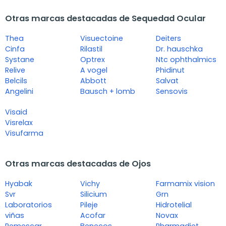
Otras marcas destacadas de Sequedad Ocular
Thea
Visuectoine
Deiters
Cinfa
Rilastil
Dr. hauschka
Systane
Optrex
Ntc ophthalmics
Relive
A vogel
Phidinut
Belcils
Abbott
Salvat
Angelini
Bausch + lomb
Sensovis
Visaid
Visrelax
Visufarma
Otras marcas destacadas de Ojos
Hyabak
Vichy
Farmamix vision
Svr
Silicium
Grn
Laboratorios
Pileje
Hidrotelial
viñas
Acofar
Novax