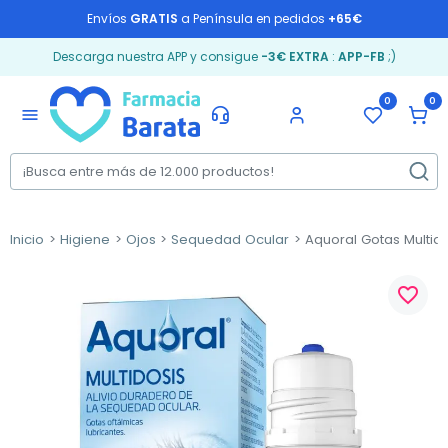
Envíos
GRATIS
a Península en pedidos
+65€
Descarga nuestra APP y consigue
-3€ EXTRA
:
APP-FB
;)
0
0
menu
Inicio
Higiene
Ojos
Sequedad Ocular
Aquoral Gotas Multidos
favorite_border