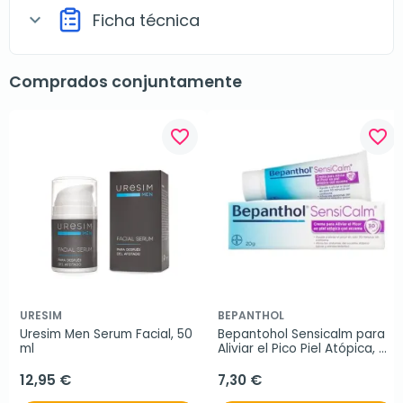
Ficha técnica
expand_more
Comprados conjuntamente
favorite_border
favorite_border
URESIM
BEPANTHOL
Uresim Men Serum Facial, 50 
Bepantohol Sensicalm para 
ml
Aliviar el Pico Piel Atópica, 
20 g.
12,95 €
7,30 €