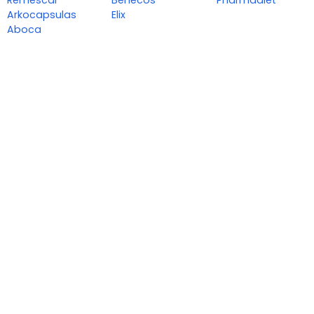
Remescar
Benecos
Pharmadiet
Arkocapsulas
Elix
Aboca