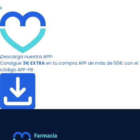
x
¡Descarga nuestra APP!
Consigue
3€ EXTRA
en tu compra APP de más de 50€ con el
código APP-FB