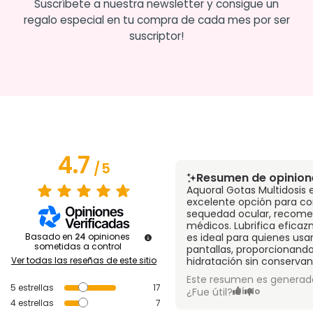
Suscríbete a nuestra newsletter y consigue un
regalo especial en tu compra de cada mes por ser
suscriptor!
4.7
/
5
Resumen de opinion
Aquoral Gotas Multidosis 
excelente opción para co
sequedad ocular, recom
médicos. Lubrifica efica
Basado en
24
opiniones
es ideal para quienes usa
sometidas a control
pantallas, proporcionand
Ver todas las reseñas de este sitio
hidratación sin conservan
Este resumen es generado
5
estrellas
17
¿Fue útil?
Sí
No
4
estrellas
7