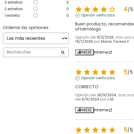
3
estrellas
0
4
/
5
2
estrellas
0
Opinión verificada
1
estrella
0
Buen producto, recomendad
Ordenar las opiniones
oftalmólogo
Opinión del
9/2/2026
, tras una 
16/1/2026
por
Maria Teresa F.
Útil
(0)
Informe
5
/
5
Opinión verificada
CORRECTO
Opinión del
28/9/2024
, tras un
del
6/9/2024
por
J.M.
Útil
(0)
Informe
5
/
5