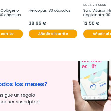
SURA VITASAN
v Colágeno 
Helicopas, 30 cápsulas
Sura Vitasan Hi
60 cápsulas
Bisglicinato, 3
38,95 €
12,50 €
 carrito
Añadir al carrito
Añadir al 
odos los meses?
nsigue un regalo
or ser suscriptor!