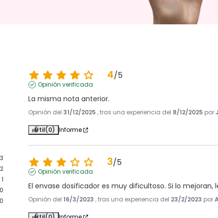
4
/
5
Opinión verificada
La misma nota anterior.
Opinión del
31/12/2025
, tras una experiencia del
8/12/2025
por
Útil
(0)
Informe
3
3
/
5
2
Opinión verificada
1
El envase dosificador es muy dificultoso. Si lo mejoran
0
Opinión del
16/3/2023
, tras una experiencia del
23/2/2023
por
A
0
Útil
(0)
Informe