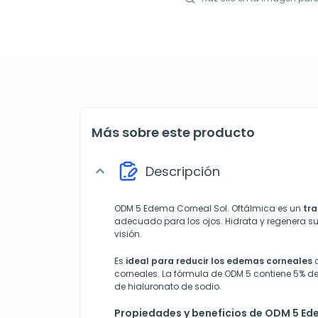
Más sobre este producto
Descripción
expand_more
ODM 5 Edema Corneal Sol. Oftálmica es un
tr
adecuado para los ojos. Hidrata y regenera su
visión.
Es
ideal para reducir los edemas corneales
c
corneales. La fórmula de ODM 5 contiene 5% de 
de hialuronato de sodio.
Propiedades y beneficios de ODM 5 Ed