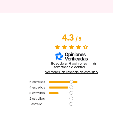
4.3
/
5
Basado en
6
opiniones
sometidas a control
Ver todas las reseñas de este sitio
5
estrellas
4
estrellas
3
estrellas
2
estrellas
1
estrella