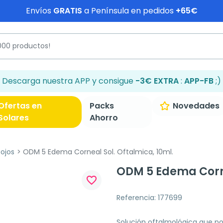
Envíos
GRATIS
a Península en pedidos
+65€
Descarga nuestra APP y consigue
-3€ EXTRA
:
APP-FB
;)
Ofertas en
Packs
Novedades
Solares
Ahorro
 ojos
ODM 5 Edema Corneal Sol. Oftalmica, 10ml.
ODM 5 Edema Corne
favorite_border
Referencia: 177699
Solución oftalmológica que pot