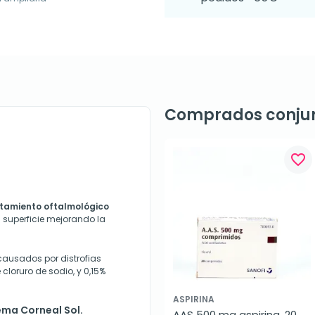
Comprados conju
favorite_border
atamiento oftalmológico
 superficie mejorando la
ausados por distrofias
cloruro de sodio, y 0,15%
ASPIRINA
ema Corneal Sol.
AAS 500 mg aspirina, 20 