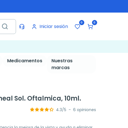
0
0
Iniciar sesión
Medicamentos
Nuestras
marcas
al Sol. Oftalmica, 10ml.
4.3
/
5
-
6
opiniones
encia la mejora de la vista y ayuda a eliminar