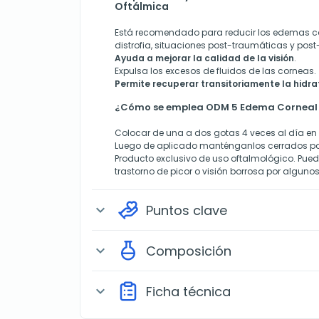
Oftálmica
Está
recomendado para reducir los edemas c
distrofia, situaciones post-traumáticas y post
Ayuda a mejorar la calidad de la visión
.
Expulsa los excesos de fluidos de las corneas.
Permite recuperar transitoriamente la hidra
¿Cómo se emplea ODM 5 Edema Corneal 
Colocar de una a dos gotas 4 veces al día en el
Luego de aplicado manténganlos cerrados por
Producto exclusivo de uso oftalmológico. Puede
trastorno de picor o visión borrosa por algun
Puntos clave
expand_more
Composición
expand_more
Ficha técnica
expand_more