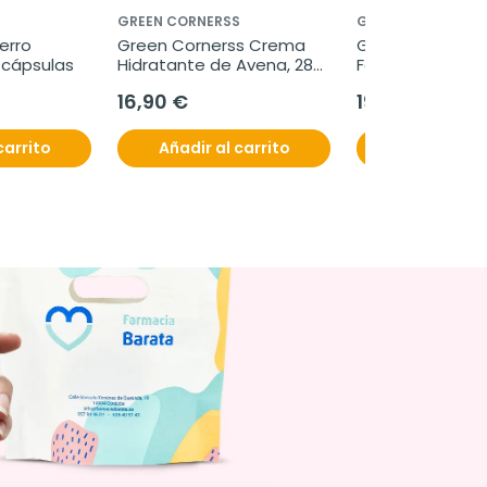
GREEN CORNERSS
GREEN CORNERSS
erro 
Green Cornerss Crema 
Green Cornerss
0 cápsulas
Hidratante de Avena, 280 
Facial de Repoll
ml
16,90 €
19,45 €
carrito
Añadir al carrito
Añadir al c