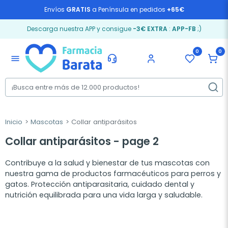
Envíos
GRATIS
a Península en pedidos
+65€
Descarga nuestra APP y consigue
-3€ EXTRA
:
APP-FB
;)
0
0
menu
Inicio
Mascotas
Collar antiparásitos
Collar antiparásitos - page 2
Contribuye a la salud y bienestar de tus mascotas con
nuestra gama de productos farmacéuticos para perros y
gatos. Protección antiparasitaria, cuidado dental y
nutrición equilibrada para una vida larga y saludable.