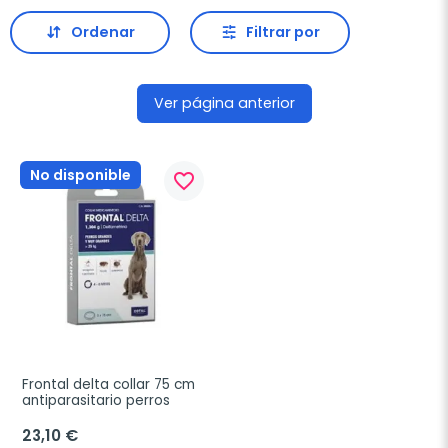
Ordenar
Filtrar por
Ver página anterior
No disponible
favorite_border
Frontal delta collar 75 cm 
antiparasitario perros
23,10 €