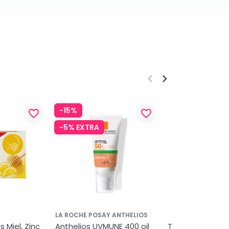
keyboard_arrow_left
keyboard_arrow_right
-15%
favorite_border
favorite_border
-5% EXTRA
LA ROCHE POSAY ANTHELIOS
 Miel, Zinc 
Anthelios UVMUNE 400 oil 
Tinnitan Duo 24h.