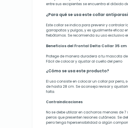
entre sus excipientes se encuentra el dióxido de
¿Para qué se usa este collar antiparas
Este collar se indica para prevenir y controlar 
garrapatas y pulgas, y es igualmente eficaz e
flebótomos. Se recomienda su uso exclusivo e
Beneficios del Frontal Delta Collar 35 cm
Protege de manera duradera a tu mascota de 
Fácil de colocar y ajustar al cuello del perro
¿Cómo se usa este producto?
El uso consiste en colocar un collar por perro, 
de hasta 28 cm. Se aconseja revisar y ajustar
falta.
Contraindicaciones
No se debe utilizar en cachorros menores de 7
perros que presenten lesiones cutáneas. Se deb
perro tenga hipersensibilidad a algún compone