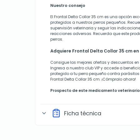
Nuestro consejo
El Frontal Delta Collar 35 cm es una opción ex
protegidos a nuestros perros pequeños. Recue
supervisión veterinaria y seguir las indicacion
reacciones adversas. Recuerda que este produ
perros.
Adquiere Frontal Delta Collar 35 cm e
Consigue las mejores ofertas y descuentos e
Ingresa a nuestro club VIP y accede a benefici
protegido a tu perro pequeño contra parásito
Frontal Delta Collar 35 cm. ¡Cómpralo ahora!
Prospecto de este medicamento veterinario 
Ficha técnica
expand_more