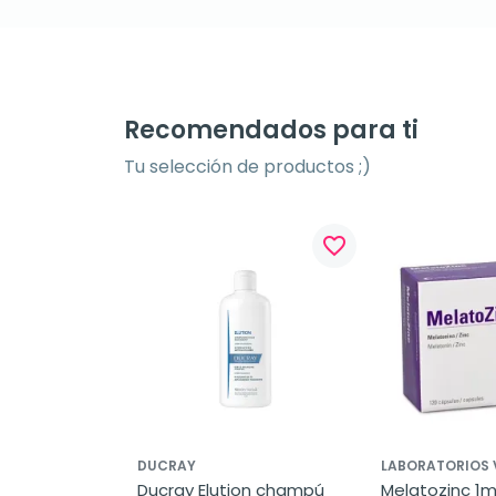
Recomendados para ti
Tu selección de productos ;)
favorite_border
DUCRAY
LABORATORIOS 
Ducray Elution champú 
Melatozinc 1m