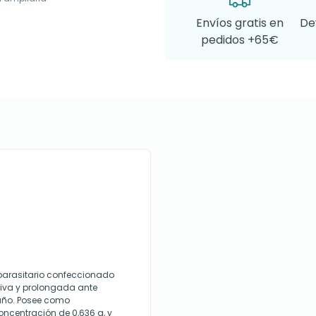
Envíos gratis en
De
pedidos +65€
tiparasitario confeccionado
tiva y prolongada ante
maño. Posee como
ncentración de 0,636 g, y