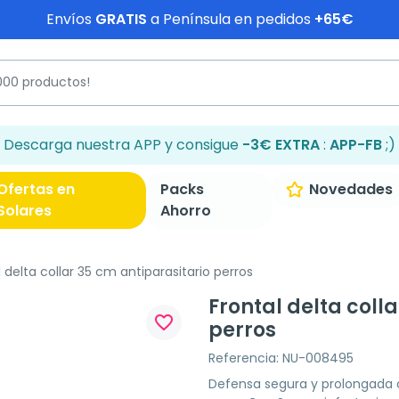
Envíos
GRATIS
a Península en pedidos
+65€
Descarga nuestra APP y consigue
-3€ EXTRA
:
APP-FB
;)
Ofertas en
Packs
Novedades
Solares
Ahorro
 delta collar 35 cm antiparasitario perros
Frontal delta coll
favorite_border
perros
Referencia: NU-008495
Defensa segura y prolongada co