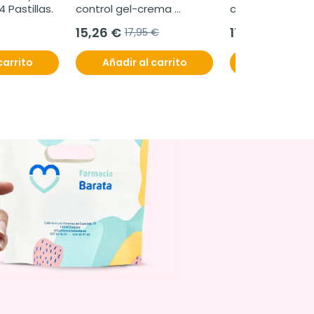
 Pastillas.
control gel-crema 
cápsulas
SPF50+ con color, 50 ml
15,26 €
17,95 €
17,95 €
carrito
Añadir al carrito
Añadir al c