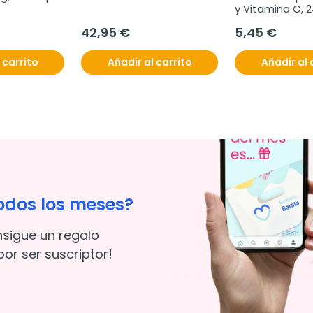
y Vitamina C, 24
42,95 €
5,45 €
 carrito
Añadir al carrito
Añadir al 
odos los meses?
nsigue un regalo
or ser suscriptor!