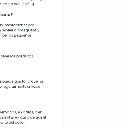
 titanio con 0,239 g.
itario?
las infestaciones por
n repeler a mosquitos y
n perros pequeños.
diversos parásitos
se puede ajustar a cuellos
lo regularmente si hace
 semanas, en gatos, o en
e evitar en caso de que el
nte del collar.