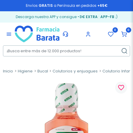
Envíos
GRATIS
a Península en pedidos
+65€
Descarga nuestra APP y consigue
-3€ EXTRA
:
APP-FB
;)
0
0
menu
Inicio
Higiene
Bucal
Colutorios y enjuagues
Colutorio Infanti
favorite_border