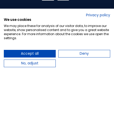
No lo decimos nosotros...
Privacy policy
We use cookies
¡Tu opinión es importante!
We may place these for analysis of our visitor data, to improve our
website, show personalised content and to give you a great website
experience. For more information about the cookies we use open the
settings.
Copyright © 2010-2026 Farmacia Barata S.L. Todos los
derechos reservados.
Accept all
Deny
No, adjust
Total:
5,25 €
−
+
Añadir al carrito