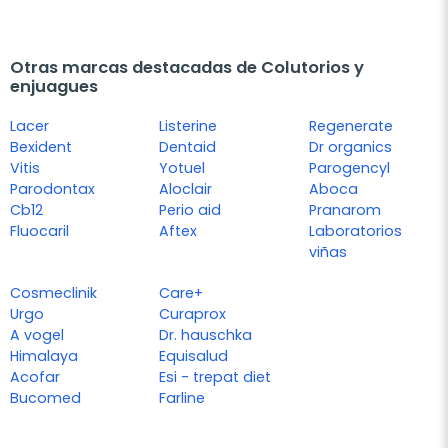
Otras marcas destacadas de Colutorios y
enjuagues
Lacer
Listerine
Regenerate
Bexident
Dentaid
Dr organics
Vitis
Yotuel
Parogencyl
Parodontax
Aloclair
Aboca
Cb12
Perio aid
Pranarom
Fluocaril
Aftex
Laboratorios
viñas
Cosmeclinik
Care+
Urgo
Curaprox
A vogel
Dr. hauschka
Himalaya
Equisalud
Acofar
Esi - trepat diet
Bucomed
Farline