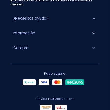
clientes.
expand_more
¿Necesitas ayuda?
expand_more
Información
expand_more
Compra
Pago seguro:
Envíos realizados con: