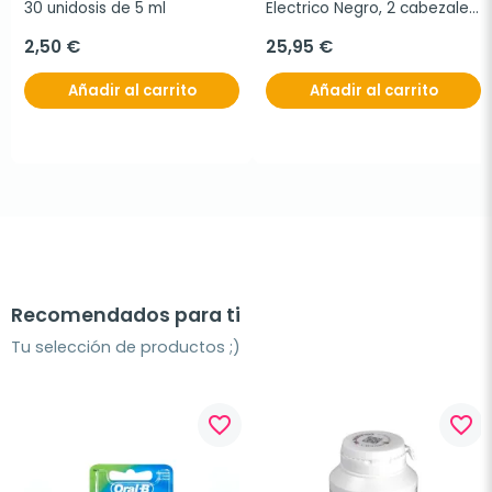
30 unidosis de 5 ml
Electrico Negro, 2 cabezales 
de recambio
2,50 €
25,95 €
Añadir al carrito
Añadir al carrito
Recomendados para ti
Tu selección de productos ;)
favorite_border
favorite_border