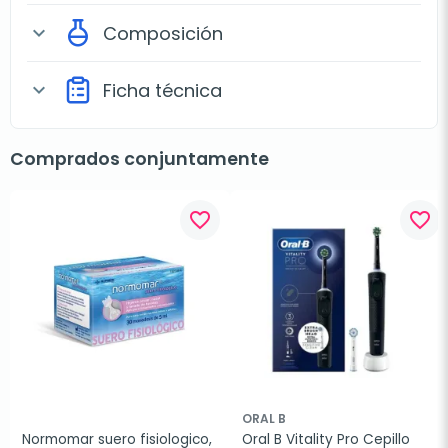
Composición
expand_more
Ficha técnica
expand_more
Comprados conjuntamente
favorite_border
favorite_border
ORAL B
Normomar suero fisiologico, 
Oral B Vitality Pro Cepillo 