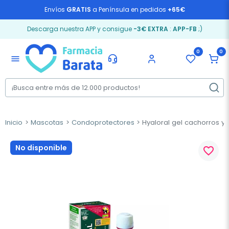
Envíos
GRATIS
a Península en pedidos
+65€
Descarga nuestra APP y consigue
-3€ EXTRA
:
APP-FB
;)
0
0
menu
Inicio
Mascotas
Condoprotectores
Hyaloral gel cachorros y 
No disponible
favorite_border