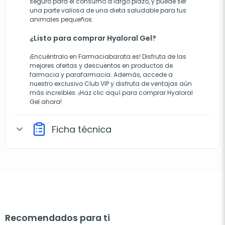
seguro para el consumo a largo plazo, y puede ser
una parte valiosa de una dieta saludable para tus
animales pequeños.
¿Listo para comprar Hyaloral Gel?
¡Encuéntralo en Farmaciabarata.es! Disfruta de las
mejores ofertas y descuentos en productos de
farmacia y parafarmacia. Además, accede a
nuestro exclusivo Club VIP y disfruta de ventajas aún
más increíbles. ¡Haz clic aquí para comprar Hyaloral
Gel ahora!
Ficha técnica
expand_more
Recomendados para ti