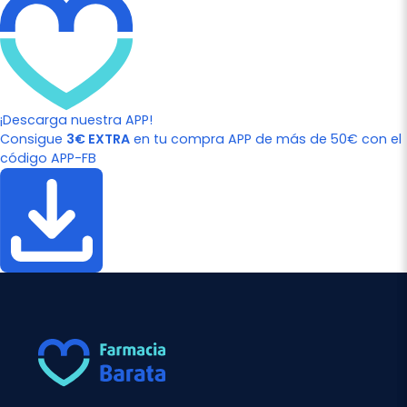
¡Descarga nuestra APP!
Consigue
3€ EXTRA
en tu compra APP de más de 50€ con el
código APP-FB