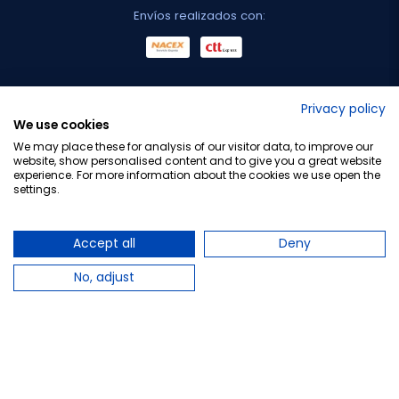
Envíos realizados con:
No lo decimos nosotros...
Privacy policy
We use cookies
¡Tu opinión es importante!
We may place these for analysis of our visitor data, to improve our
website, show personalised content and to give you a great website
experience. For more information about the cookies we use open the
settings.
Copyright © 2010-2026 Farmacia Barata S.L. Todos los
derechos reservados.
Accept all
Deny
No, adjust
Total:
19,60 €
PLAZO DE ENTREGA: Hasta 4 días laborables