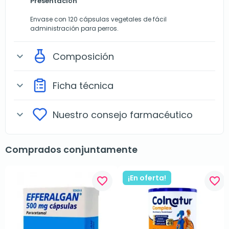
Presentación
Envase con 120 cápsulas vegetales de fácil
administración para perros.
Composición
expand_more
Ficha técnica
expand_more
Nuestro consejo farmacéutico
expand_more
Comprados conjuntamente
¡En oferta!
favorite_border
favorite_border