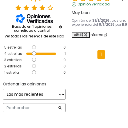
Opinión verificada
Muy bien
Opinión del
31/1/2026
, tras una
experiencia del
8/1/2026
por
R.R
Basado en
1
opiniones
sometidas a control
Útil
(0)
Informe
Ver todas las reseñas de este sitio
5
estrellas
0
4
estrellas
1
1
3
estrellas
0
2
estrellas
0
1
estrella
0
Ordenar las opiniones