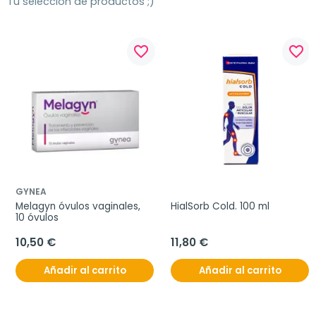
Tu selección de productos ;)
favorite_border
favorite_border
GYNEA
Melagyn óvulos vaginales, 
HialSorb Cold. 100 ml
10 óvulos
10,50 €
11,80 €
Añadir al carrito
Añadir al carrito