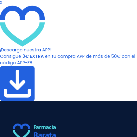
x
¡Descarga nuestra APP!
Consigue
3€ EXTRA
en tu compra APP de más de 50€ con el
código APP-FB