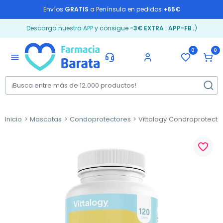
Envíos
GRATIS
a Península en pedidos
+65€
Descarga nuestra APP y consigue
-3€ EXTRA
:
APP-FB
;)
0
0
menu
Inicio
Mascotas
Condoprotectores
Vittalogy Condroprotector
favorite_border