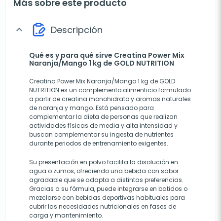
Más sobre este producto
Descripción
expand_more
Qué es y para qué sirve Creatina Power Mix
Naranja/Mango 1 kg de GOLD NUTRITION
Creatina Power Mix Naranja/Mango 1 kg de GOLD
NUTRITION es un complemento alimenticio formulado
a partir de creatina monohidrato y aromas naturales
de naranja y mango. Está pensado para
complementar la dieta de personas que realizan
actividades físicas de media y alta intensidad y
buscan complementar su ingesta de nutrientes
durante periodos de entrenamiento exigentes.
Su presentación en polvo facilita la disolución en
agua o zumos, ofreciendo una bebida con sabor
agradable que se adapta a distintas preferencias.
Gracias a su fórmula, puede integrarse en batidos o
mezclarse con bebidas deportivas habituales para
cubrir las necesidades nutricionales en fases de
carga y mantenimiento.