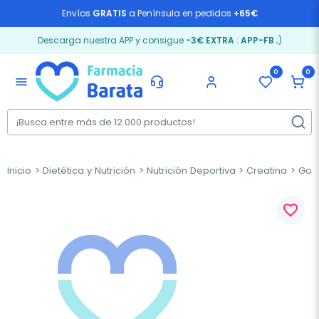
Envíos
GRATIS
a Península en pedidos
+65€
Descarga nuestra APP y consigue
-3€ EXTRA
:
APP-FB
;)
0
0
menu
Inicio
Dietética y Nutrición
Nutrición Deportiva
Creatina
Gold
favorite_border