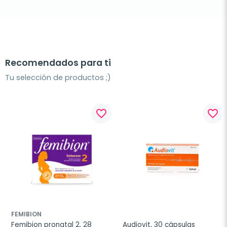
Recomendados para ti
Tu selección de productos ;)
favorite_border
favorite_border
FEMIBION
Femibion pronatal 2, 28 
Audiovit, 30 cápsulas