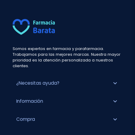
Somos expertos en farmacia y parafarmacia.
Trabajamos para las mejores marcas. Nuestra mayor
prioridad es la atención personalizada a nuestros
clientes.
expand_more
¿Necesitas ayuda?
expand_more
Información
expand_more
Compra