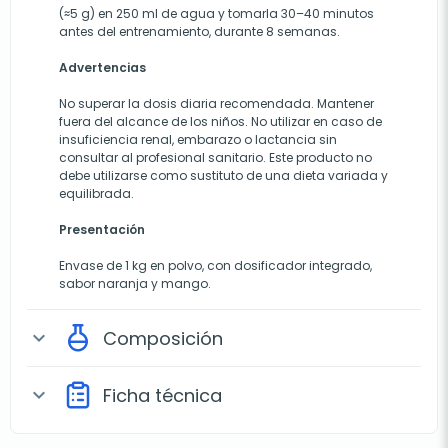
(≈5 g) en 250 ml de agua y tomarla 30–40 minutos
antes del entrenamiento, durante 8 semanas.
Advertencias
No superar la dosis diaria recomendada. Mantener
fuera del alcance de los niños. No utilizar en caso de
insuficiencia renal, embarazo o lactancia sin
consultar al profesional sanitario. Este producto no
debe utilizarse como sustituto de una dieta variada y
equilibrada.
Presentación
Envase de 1 kg en polvo, con dosificador integrado,
sabor naranja y mango.
Composición
expand_more
Ficha técnica
expand_more