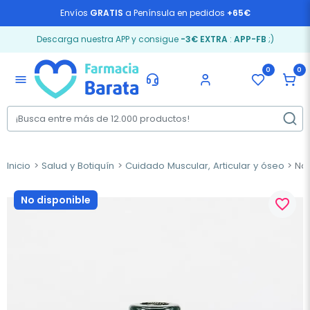
Envíos
GRATIS
a Península en pedidos
+65€
Descarga nuestra APP y consigue
-3€ EXTRA
:
APP-FB
;)
0
0
menu
Inicio
Salud y Botiquín
Cuidado Muscular, Articular y óseo
Nat
No disponible
favorite_border