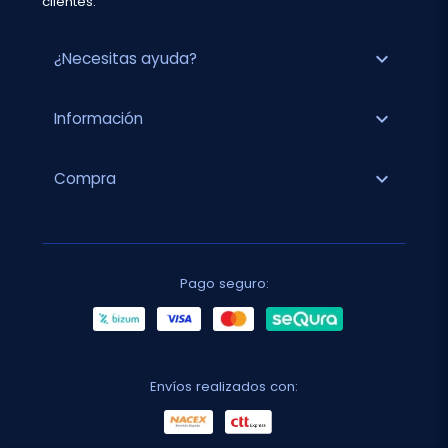
clientes.
expand_more
¿Necesitas ayuda?
expand_more
Información
expand_more
Compra
Pago seguro:
Envíos realizados con: