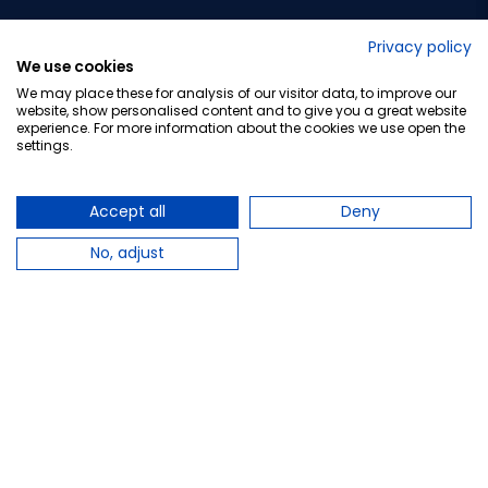
No lo decimos nosotros...
Privacy policy
We use cookies
¡Tu opinión es importante!
We may place these for analysis of our visitor data, to improve our
website, show personalised content and to give you a great website
experience. For more information about the cookies we use open the
settings.
Copyright © 2010-2026 Farmacia Barata S.L. Todos los
derechos reservados.
Accept all
Deny
No, adjust
Total:
14,95 €
Avísame cuando esté disponible