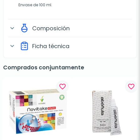
Envase de 100 ml.
Composición
expand_more
Ficha técnica
expand_more
Comprados conjuntamente
favorite_border
favorite_border