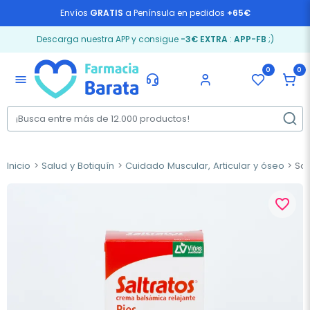
Envíos
GRATIS
a Península en pedidos
+65€
Descarga nuestra APP y consigue
-3€ EXTRA
:
APP-FB
;)
0
0
menu
Inicio
Salud y Botiquín
Cuidado Muscular, Articular y óseo
Sal
favorite_border