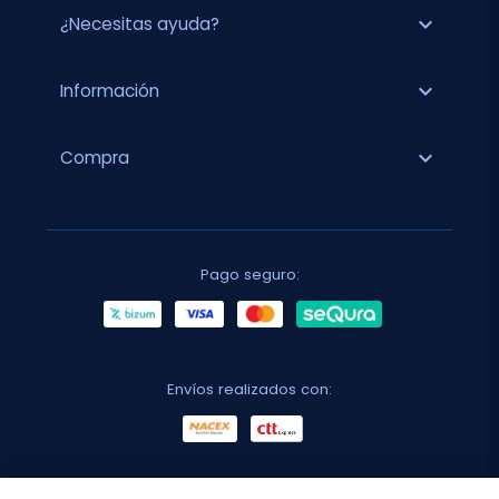
expand_more
¿Necesitas ayuda?
expand_more
Información
expand_more
Compra
Pago seguro:
Envíos realizados con: