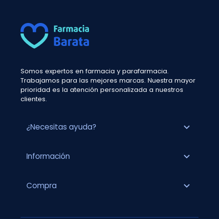
Somos expertos en farmacia y parafarmacia.
Trabajamos para las mejores marcas. Nuestra mayor
prioridad es la atención personalizada a nuestros
clientes.
expand_more
¿Necesitas ayuda?
expand_more
Información
expand_more
Compra