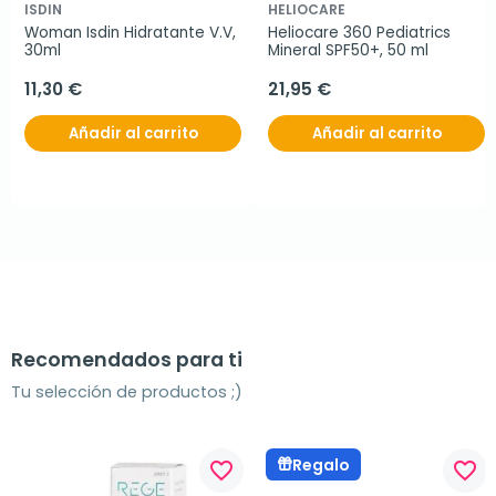
ISDIN
HELIOCARE
Woman Isdin Hidratante V.V, 
Heliocare 360 Pediatrics 
30ml
Mineral SPF50+, 50 ml
11,30 €
21,95 €
Añadir al carrito
Añadir al carrito
Recomendados para ti
Tu selección de productos ;)
Regalo
favorite_border
favorite_border