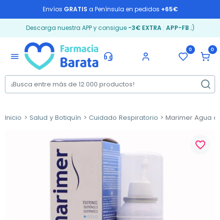
Envíos
GRATIS
a Península en pedidos
+65€
Descarga nuestra APP y consigue
-3€ EXTRA
:
APP-FB
;)
0
0
menu
Inicio
Salud y Botiquín
Cuidado Respiratorio
Marimer Agua de 
favorite_border