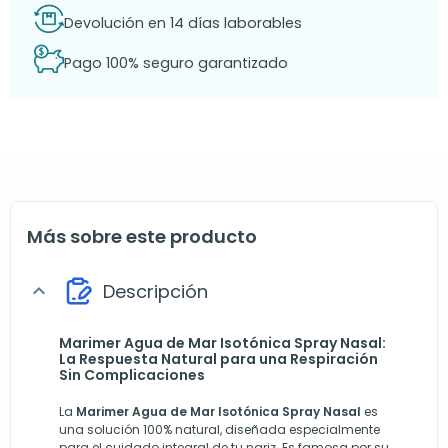
Devolución en 14 días laborables
Pago 100% seguro garantizado
Más sobre este producto
Descripción
expand_more
Marimer Agua de Mar Isotónica Spray Nasal:
La Respuesta Natural para una Respiración
Sin Complicaciones
La
Marimer Agua de Mar Isotónica Spray Nasal
es
una solución 100% natural, diseñada especialmente
para el cuidado integral de tu nariz. Es famosa por su