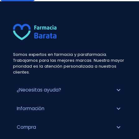
Somos expertos en farmacia y parafarmacia.
Trabajamos para las mejores marcas. Nuestra mayor
prioridad es la atención personalizada a nuestros
clientes.
expand_more
¿Necesitas ayuda?
expand_more
Información
expand_more
Compra