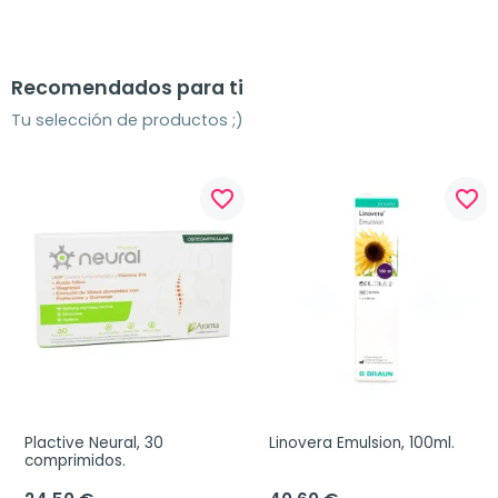
Recomendados para ti
Tu selección de productos ;)
favorite_border
favorite_border
Plactive Neural, 30 
Linovera Emulsion, 100ml.
comprimidos.