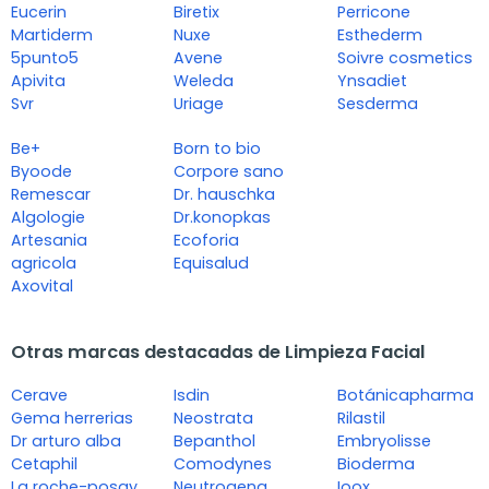
Eucerin
Biretix
Perricone
Martiderm
Nuxe
Esthederm
5punto5
Avene
Soivre cosmetics
Apivita
Weleda
Ynsadiet
Svr
Uriage
Sesderma
Be+
Born to bio
Byoode
Corpore sano
Remescar
Dr. hauschka
Algologie
Dr.konopkas
Artesania
Ecoforia
agricola
Equisalud
Axovital
Otras marcas destacadas de Limpieza Facial
Cerave
Isdin
Botánicapharma
Gema herrerias
Neostrata
Rilastil
Dr arturo alba
Bepanthol
Embryolisse
Cetaphil
Comodynes
Bioderma
La roche-posay
Neutrogena
Ioox