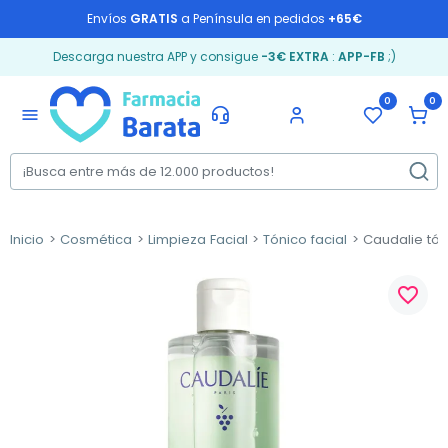
Envíos
GRATIS
a Península en pedidos
+65€
Descarga nuestra APP y consigue
-3€ EXTRA
:
APP-FB
;)
0
0
menu
Inicio
Cosmética
Limpieza Facial
Tónico facial
Caudalie tóni
favorite_border