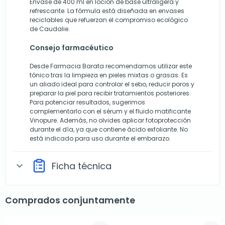
Envase de 400 ml en loción de base ultraligera y
refrescante. La fórmula está diseñada en envases
reciclables que refuerzan el compromiso ecológico
de Caudalie.
Consejo farmacéutico
Desde Farmacia Barata recomendamos utilizar este
tónico tras la limpieza en pieles mixtas o grasas. Es
un aliado ideal para controlar el sebo, reducir poros y
preparar la piel para recibir tratamientos posteriores.
Para potenciar resultados, sugerimos
complementarlo con el sérum y el fluido matificante
Vinopure. Además, no olvides aplicar fotoprotección
durante el día, ya que contiene ácido exfoliante. No
está indicado para uso durante el embarazo.
Ficha técnica
expand_more
Comprados conjuntamente