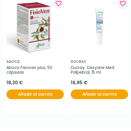
favorite_border
favorite_border
ABOCA
DUCRAY
Aboca Fisioven plus, 50 
Ducray  Dexyane Med 
cápsulas
Palpebral, 15 ml
18,30 €
16,95 €
Añadir al carrito
Añadir al carrito