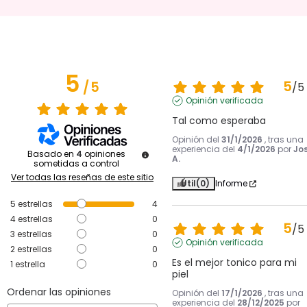
5
5
/
5
/
5
Opinión verificada
Tal como esperaba
Opinión del
31/1/2026
, tras una
experiencia del
4/1/2026
por
Jo
Basado en
4
opiniones
A.
sometidas a control
Ver todas las reseñas de este sitio
Útil
(0)
Informe
5
estrellas
4
4
estrellas
0
5
/
5
3
estrellas
0
Opinión verificada
2
estrellas
0
Es el mejor tonico para mi 
1
estrella
0
piel
Ordenar las opiniones
Opinión del
17/1/2026
, tras una
experiencia del
28/12/2025
por