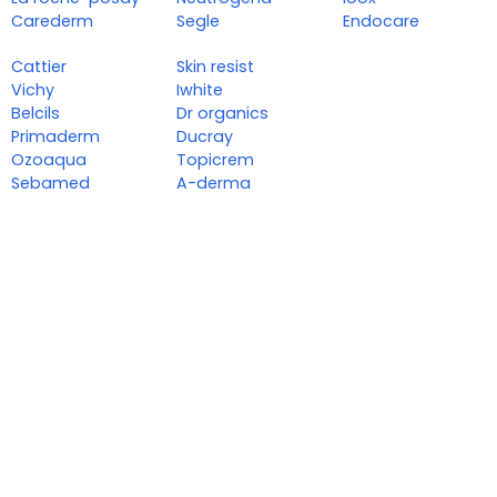
Carederm
Segle
Endocare
Cattier
Skin resist
Vichy
Iwhite
Belcils
Dr organics
Primaderm
Ducray
Ozoaqua
Topicrem
Sebamed
A-derma