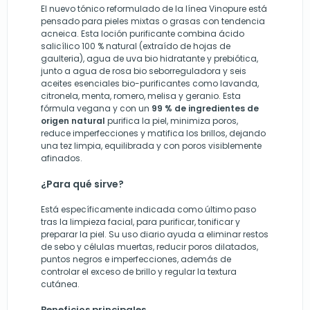
El nuevo tónico reformulado de la línea Vinopure está
pensado para pieles mixtas o grasas con tendencia
acneica. Esta loción purificante combina ácido
salicílico 100 % natural (extraído de hojas de
gaulteria), agua de uva bio hidratante y prebiótica,
junto a agua de rosa bio seborreguladora y seis
aceites esenciales bio-purificantes como lavanda,
citronela, menta, romero, melisa y geranio. Esta
fórmula vegana y con un
99 % de ingredientes de
origen natural
purifica la piel, minimiza poros,
reduce imperfecciones y matifica los brillos, dejando
una tez limpia, equilibrada y con poros visiblemente
afinados.
¿Para qué sirve?
Está específicamente indicada como último paso
tras la limpieza facial, para purificar, tonificar y
preparar la piel. Su uso diario ayuda a eliminar restos
de sebo y células muertas, reducir poros dilatados,
puntos negros e imperfecciones, además de
controlar el exceso de brillo y regular la textura
cutánea.
Beneficios principales