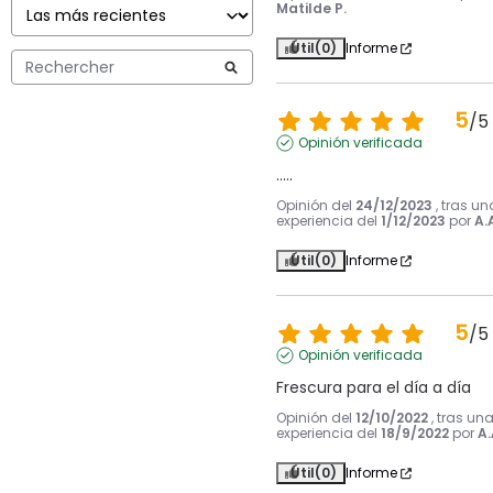
Matilde P.
Útil
(0)
Informe
5
/
5
Opinión verificada
.....
Opinión del
24/12/2023
, tras un
experiencia del
1/12/2023
por
A.
Útil
(0)
Informe
5
/
5
Opinión verificada
Frescura para el día a día
Opinión del
12/10/2022
, tras un
experiencia del
18/9/2022
por
A.
Útil
(0)
Informe