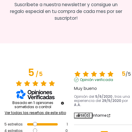
Suscríbete a nuestra newsletter y consigue un
regalo especial en tu compra de cada mes por ser
suscriptor!
5
5
/
5
/
5
Opinión verificada
Muy bueno
Opinión del
5/6/2020
, tras una
experiencia del
29/5/2020
por
Basado en
1
opiniones
A.A.
sometidas a control
Ver todas las reseñas de este sitio
Útil
(0)
Informe
5
estrellas
1
4
estrellas
0