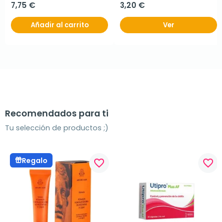
7,75 €
3,20 €
Añadir al carrito
Ver
Recomendados para ti
Tu selección de productos ;)
Regalo
favorite_border
favorite_border