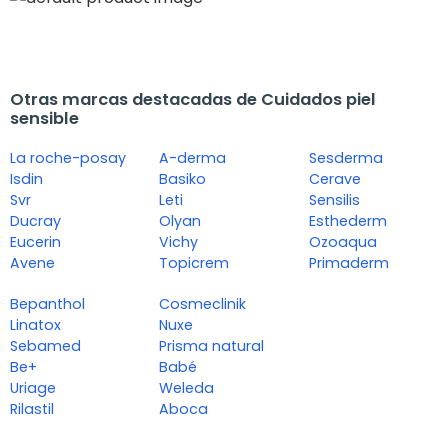
Otras marcas destacadas de Cuidados piel
sensible
La roche-posay
A-derma
Sesderma
Isdin
Basiko
Cerave
Svr
Leti
Sensilis
Ducray
Olyan
Esthederm
Eucerin
Vichy
Ozoaqua
Avene
Topicrem
Primaderm
Bepanthol
Cosmeclinik
Linatox
Nuxe
Sebamed
Prisma natural
Be+
Babé
Uriage
Weleda
Rilastil
Aboca