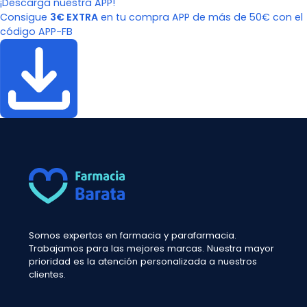
¡Descarga nuestra APP!
Consigue
3€ EXTRA
en tu compra APP de más de 50€ con el
código APP-FB
Somos expertos en farmacia y parafarmacia.
Trabajamos para las mejores marcas. Nuestra mayor
prioridad es la atención personalizada a nuestros
clientes.