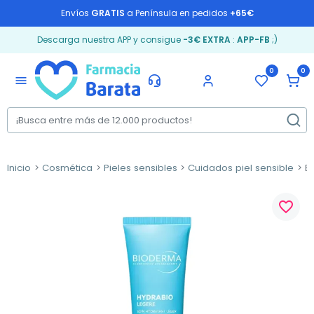
Envíos
GRATIS
a Península en pedidos
+65€
Descarga nuestra APP y consigue
-3€ EXTRA
:
APP-FB
;)
0
0
menu
Inicio
Cosmética
Pieles sensibles
Cuidados piel sensible
Bi
favorite_border