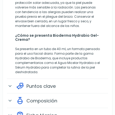
protección solar adecuada, ya que la piel puede
volverse más sensible a la radiación. Las personas
con tendencia a las alergias pueden realizar una
prueba previa en el pliegue del brazo. Conservar el
envase bien cerrado, en un lugar fresco y seco, y
mantener fuera del alcance de los niños.
¿Cómo se presenta Bioderma Hydrabio Gel-
Crema?
Se presenta en un tubo de 40 ml, un formato pensado
para el uso facial diario. Forma parte de la gama
Hydrabio de Bioderma, que incluye productos
complementarios como el Agua Micelar Hydrabio o el
Sérum Hydrabio para completar la rutina de la piel
deshidratada.
Puntos clave
expand_more
Composición
expand_more