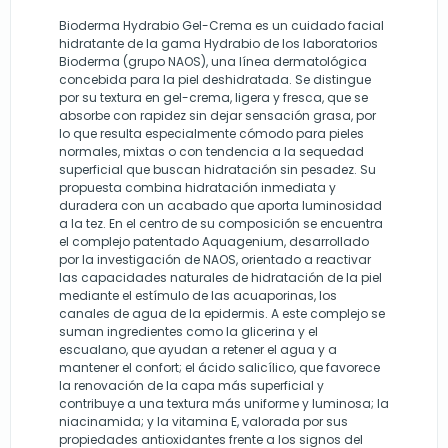
Bioderma Hydrabio Gel-Crema es un cuidado facial
hidratante de la gama Hydrabio de los laboratorios
Bioderma (grupo NAOS), una línea dermatológica
concebida para la piel deshidratada. Se distingue
por su textura en gel-crema, ligera y fresca, que se
absorbe con rapidez sin dejar sensación grasa, por
lo que resulta especialmente cómodo para pieles
normales, mixtas o con tendencia a la sequedad
superficial que buscan hidratación sin pesadez. Su
propuesta combina hidratación inmediata y
duradera con un acabado que aporta luminosidad
a la tez. En el centro de su composición se encuentra
el complejo patentado Aquagenium, desarrollado
por la investigación de NAOS, orientado a reactivar
las capacidades naturales de hidratación de la piel
mediante el estímulo de las acuaporinas, los
canales de agua de la epidermis. A este complejo se
suman ingredientes como la glicerina y el
escualano, que ayudan a retener el agua y a
mantener el confort; el ácido salicílico, que favorece
la renovación de la capa más superficial y
contribuye a una textura más uniforme y luminosa; la
niacinamida; y la vitamina E, valorada por sus
propiedades antioxidantes frente a los signos del