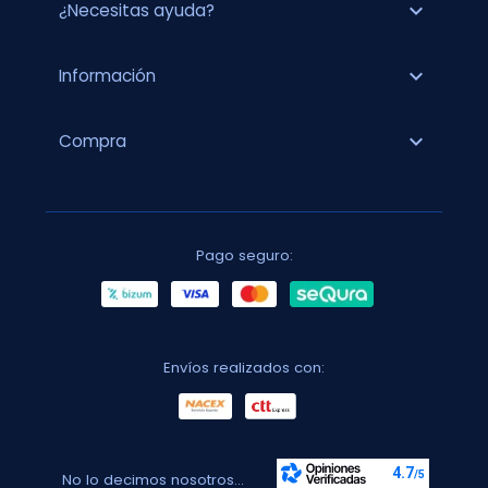
expand_more
¿Necesitas ayuda?
expand_more
Información
expand_more
Compra
Pago seguro:
Envíos realizados con:
No lo decimos nosotros...