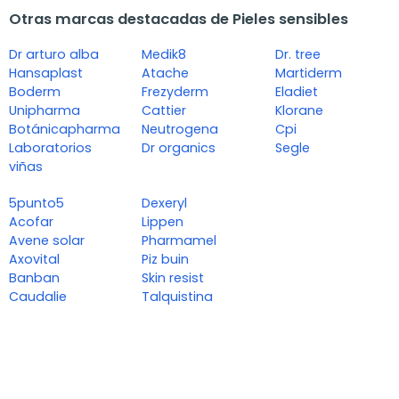
Otras marcas destacadas de Pieles sensibles
Dr arturo alba
Medik8
Dr. tree
Hansaplast
Atache
Martiderm
Boderm
Frezyderm
Eladiet
Unipharma
Cattier
Klorane
Botánicapharma
Neutrogena
Cpi
Laboratorios
Dr organics
Segle
viñas
5punto5
Dexeryl
Acofar
Lippen
Avene solar
Pharmamel
Axovital
Piz buin
Banban
Skin resist
Caudalie
Talquistina