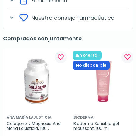
Ficha técnica
expand_more
Nuestro consejo farmacéutico
expand_more
Comprados conjuntamente
¡En oferta!
favorite_border
favorite_border
No disponible
ANA MARÍA LAJUSTICIA
BIODERMA
Colágeno y Magnesio Ana 
Bioderma Sensibio gel 
Maria Lajusticia, 180 
moussant, 100 ml.
comprimidos