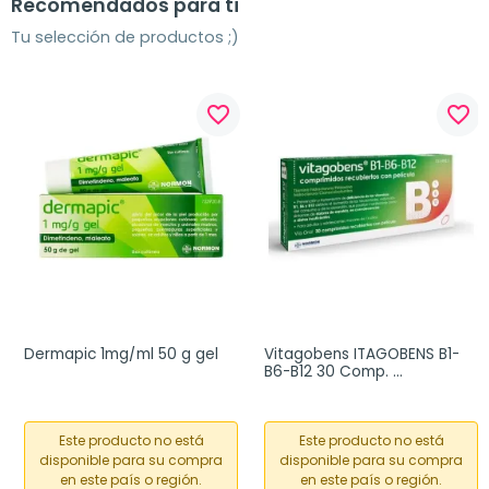
Recomendados para ti
Tu selección de productos ;)
favorite_border
favorite_border
Dermapic 1mg/ml 50 g gel
Vitagobens ITAGOBENS B1-
B6-B12 30 Comp. 
Recubiertos
Este producto no está
Este producto no está
disponible para su compra
disponible para su compra
en este país o región.
en este país o región.