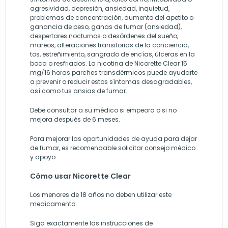
agresividad, depresión, ansiedad, inquietud,
problemas de concentración, aumento del apetito o
ganancia de peso, ganas de fumar (ansiedad),
despertares nocturnos o desórdenes del sueño,
mareos, alteraciones transitorias de la conciencia,
tos, estreñimiento, sangrado de encías, úlceras en la
boca o resfriados. La nicotina de Nicorette Clear 15
mg/16 horas parches transdérmicos puede ayudarte
a prevenir o reducir estos síntomas desagradables,
así como tus ansias de fumar.
Debe consultar a su médico si empeora o si no
mejora después de 6 meses.
Para mejorar las oportunidades de ayuda para dejar
de fumar, es recomendable solicitar consejo médico
y apoyo.
Cómo usar Nicorette Clear
Los menores de 18 años no deben utilizar este
medicamento.
Siga exactamente las instrucciones de