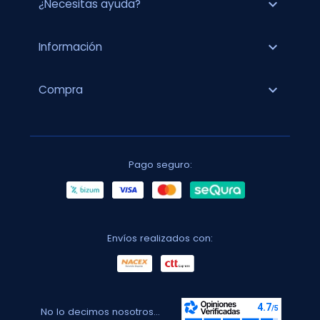
expand_more
¿Necesitas ayuda?
expand_more
Información
expand_more
Compra
Pago seguro:
Envíos realizados con:
No lo decimos nosotros...