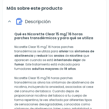
Más sobre este producto
Descripción
expand_more
Qué es Nicorette Clear 15 mg/ 16 horas
parches transdérmicos y para qué se utiliza
Nicorette Clear 15 mg/ 16 horas parches
transdérmicos se utiliza para
aliviar
los
síntomas de
abstinencia
y
reducir
las
ansias
de
nicotina
que
aparecen cuando se está
intentando
dejar
de
fumar
. Este tratamiento está indicado para
fumadores
adultos
mayores
de
18
años
.
Nicorette Clear 15 mg/16 horas parches
transdérmicos alivia los síntomas de abstinencia de
nicotina, incluyendo la ansiedad, asociados al cese
del consumo de tabaco. Cuando dejas de
proporcionar nicotina del tabaco a tu cuerpo de
forma repentina, te ves afectado por diferentes tipos
de sensaciones desagradables, conocidas como
síntomas de abstinencia, tales como, irritabilidad o