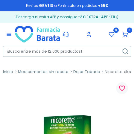
Envíos
GRATIS
a Península en pedidos
+65€
Descarga nuestra APP y consigue
-3€ EXTRA
:
APP-FB
;)
0
0
menu
Inicio
Medicamentos sin receta
Dejar Tabaco
Nicorette clea
favorite_border