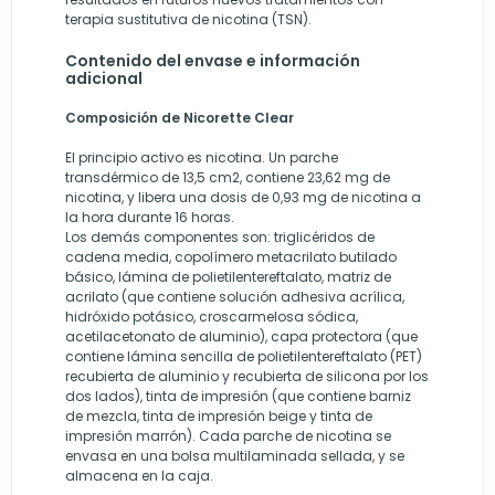
terapia sustitutiva de nicotina (TSN).
Contenido del envase e información
adicional
Composición de Nicorette Clear
El principio activo es nicotina. Un parche
transdérmico de 13,5 cm2, contiene 23,62 mg de
nicotina, y libera una dosis de 0,93 mg de nicotina a
la hora durante 16 horas.
Los demás componentes son: triglicéridos de
cadena media, copolímero metacrilato butilado
básico, lámina de polietilentereftalato, matriz de
acrilato (que contiene solución adhesiva acrílica,
hidróxido potásico, croscarmelosa sódica,
acetilacetonato de aluminio), capa protectora (que
contiene lámina sencilla de polietilentereftalato (PET)
recubierta de aluminio y recubierta de silicona por los
dos lados), tinta de impresión (que contiene barniz
de mezcla, tinta de impresión beige y tinta de
impresión marrón). Cada parche de nicotina se
envasa en una bolsa multilaminada sellada, y se
almacena en la caja.