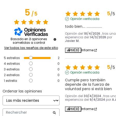
5
5
/
5
/
5
Opinión verificada
todo bien.... ....................
Opinión del
18/4/2026
, tras una
experiencia del
14/3/2026
por
Basado en
2
opiniones
Javier M.
sometidas a control
Ver todas las reseñas de este sitio
Útil
(0)
Informe
5
estrellas
2
4
estrellas
0
5
/
5
3
estrellas
0
Opinión verificada
2
estrellas
0
Cumple pero también 
1
estrella
0
depende de la fuerza de 
voluntad pero si está bien
Ordenar las opiniones
Opinión del
30/4/2024
, tras un
experiencia del
9/4/2024
por
A.
Útil
(0)
Informe