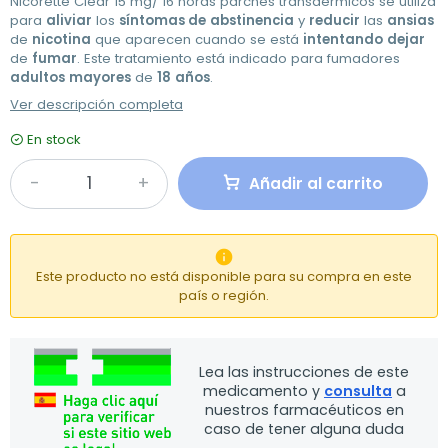
Nicorette Clear 15 mg/ 16 horas parches transdérmicos se utiliza
para
aliviar
los
síntomas de
abstinencia
y
reducir
las
ansias
de
nicotina
que aparecen cuando se está
intentando
dejar
de
fumar
. Este tratamiento está indicado para fumadores
adultos
mayores
de
18
años
.
Ver descripción completa
En stock
Añadir al carrito

Este producto no está disponible para su compra en este
país o región.
Lea las instrucciones de este
medicamento y
consulta
a
nuestros farmacéuticos en
caso de tener alguna duda