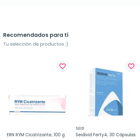
Recomendados para ti
Tu selección de productos ;)
favorite_border
favorite_border
SEID
ERN RYM Cicatrizante, 100 g
Seidivid Ferty4, 30 Cápsulas