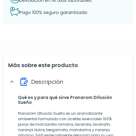
Devolución en 14 días laborables
Pago 100% seguro garantizado
Más sobre este producto
Descripción
expand_more
Qué es y para qué sirve Pranarom Difusión
Sueño
Pranarom Difusión Sueño es un aromatizante
ambiental formulado con aceites esenciales 100%
puros de manzanilla romana, lavanda, lavandín,
naranja dulce, bergamota, mandarina y naranjo
amargo. Está especialmente pensado para su uso