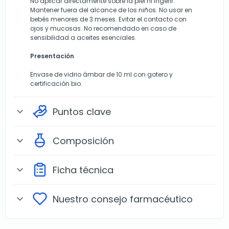
No aplicar directamente sobre la piel ni ingerir.
Mantener fuera del alcance de los niños. No usar en
bebés menores de 3 meses. Evitar el contacto con
ojos y mucosas. No recomendado en caso de
sensibilidad a aceites esenciales.
Presentación
Envase de vidrio ámbar de 10 ml con gotero y
certificación bio.
Puntos clave
expand_more
Composición
expand_more
Ficha técnica
expand_more
Nuestro consejo farmacéutico
expand_more