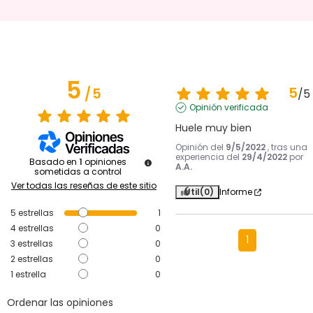
5
5
/
5
/
5
Opinión verificada
Huele muy bien
Opinión del
9/5/2022
, tras una
experiencia del
29/4/2022
por
Basado en
1
opiniones
A.A.
sometidas a control
Ver todas las reseñas de este sitio
Útil
(0)
Informe
5
estrellas
1
4
estrellas
0
1
3
estrellas
0
2
estrellas
0
1
estrella
0
Ordenar las opiniones