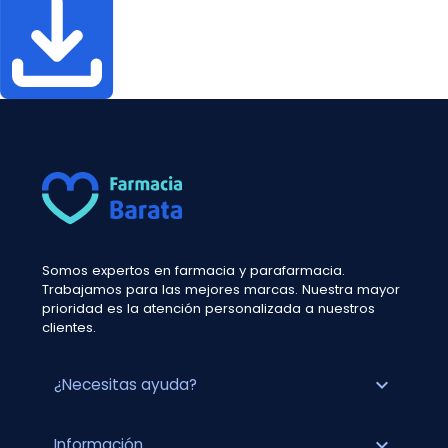
Somos expertos en farmacia y parafarmacia.
Trabajamos para las mejores marcas. Nuestra mayor
prioridad es la atención personalizada a nuestros
clientes.
expand_more
¿Necesitas ayuda?
expand_more
Información