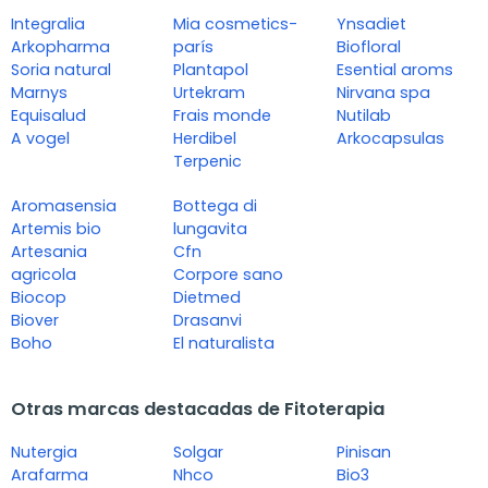
Integralia
Mia cosmetics-
Ynsadiet
Arkopharma
parís
Biofloral
Soria natural
Plantapol
Esential aroms
Marnys
Urtekram
Nirvana spa
Equisalud
Frais monde
Nutilab
A vogel
Herdibel
Arkocapsulas
Terpenic
Aromasensia
Bottega di
Artemis bio
lungavita
Artesania
Cfn
agricola
Corpore sano
Biocop
Dietmed
Biover
Drasanvi
Boho
El naturalista
Otras marcas destacadas de Fitoterapia
Nutergia
Solgar
Pinisan
Arafarma
Nhco
Bio3