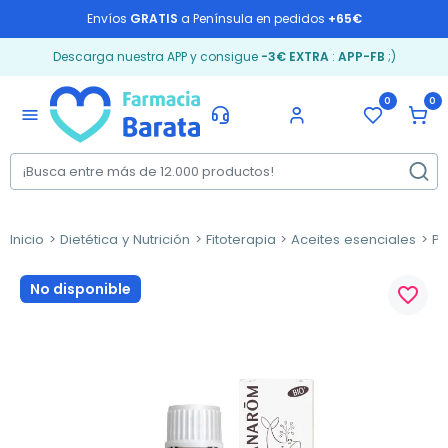
Envíos
GRATIS
a Península en pedidos
+65€
Descarga nuestra APP y consigue
-3€ EXTRA
:
APP-FB
;)
0
0
menu
Inicio
Dietética y Nutrición
Fitoterapia
Aceites esenciales
Pr
No disponible
favorite_border