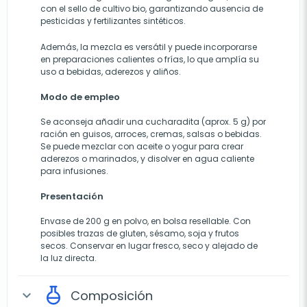
con el sello de cultivo bio, garantizando ausencia de
pesticidas y fertilizantes sintéticos.
Además, la mezcla es versátil y puede incorporarse
en preparaciones calientes o frías, lo que amplía su
uso a bebidas, aderezos y aliños.
Modo de empleo
Se aconseja añadir una cucharadita (aprox. 5 g) por
ración en guisos, arroces, cremas, salsas o bebidas.
Se puede mezclar con aceite o yogur para crear
aderezos o marinados, y disolver en agua caliente
para infusiones.
Presentación
Envase de 200 g en polvo, en bolsa resellable. Con
posibles trazas de gluten, sésamo, soja y frutos
secos. Conservar en lugar fresco, seco y alejado de
la luz directa.
Composición
expand_more