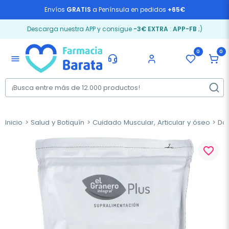
Envíos
GRATIS
a Península en pedidos
+65€
Descarga nuestra APP y consigue
-3€ EXTRA
:
APP-FB
;)
0
0
menu
Inicio
Salud y Botiquín
Cuidado Muscular, Articular y óseo
Dol
favorite_border