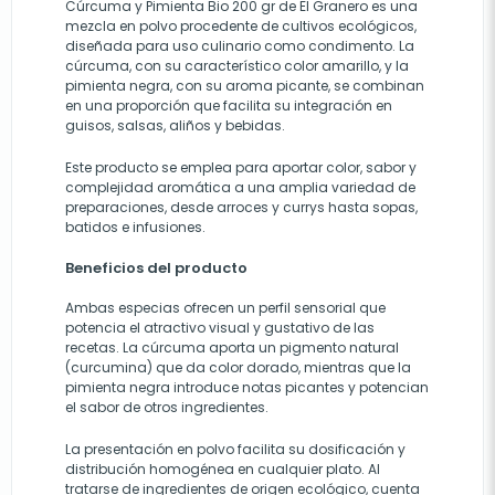
Cúrcuma y Pimienta Bio 200 gr de El Granero es una
mezcla en polvo procedente de cultivos ecológicos,
diseñada para uso culinario como condimento. La
cúrcuma, con su característico color amarillo, y la
pimienta negra, con su aroma picante, se combinan
en una proporción que facilita su integración en
guisos, salsas, aliños y bebidas.
Este producto se emplea para aportar color, sabor y
complejidad aromática a una amplia variedad de
preparaciones, desde arroces y currys hasta sopas,
batidos e infusiones.
Beneficios del producto
Ambas especias ofrecen un perfil sensorial que
potencia el atractivo visual y gustativo de las
recetas. La cúrcuma aporta un pigmento natural
(curcumina) que da color dorado, mientras que la
pimienta negra introduce notas picantes y potencian
el sabor de otros ingredientes.
La presentación en polvo facilita su dosificación y
distribución homogénea en cualquier plato. Al
tratarse de ingredientes de origen ecológico, cuenta