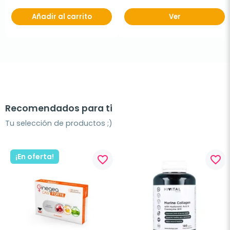
Añadir al carrito
Ver
Recomendados para ti
Tu selección de productos ;)
¡En oferta!
favorite_border
favorite_border