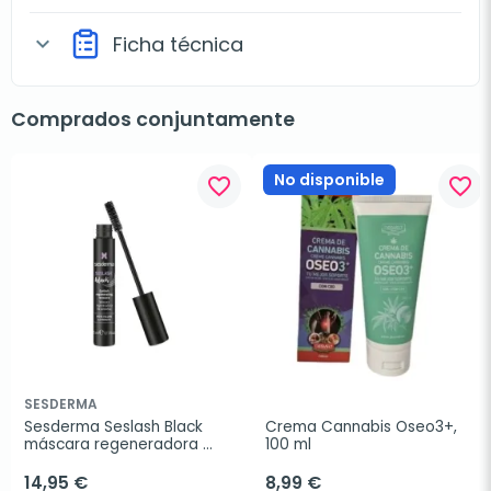
Ficha técnica
expand_more
Comprados conjuntamente
No disponible
favorite_border
favorite_border
SESDERMA
Sesderma Seslash Black 
Crema Cannabis Oseo3+, 
máscara regeneradora 
100 ml
pestañas, 5 ml
14,95 €
8,99 €