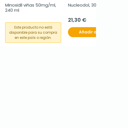
Minoxidil viñas 50mg/ml, 
Nucleodol, 30 cápsulas
240 ml
21,30 €
Este producto no está
Añadir al carrito
disponible para su compra
en este país o región.