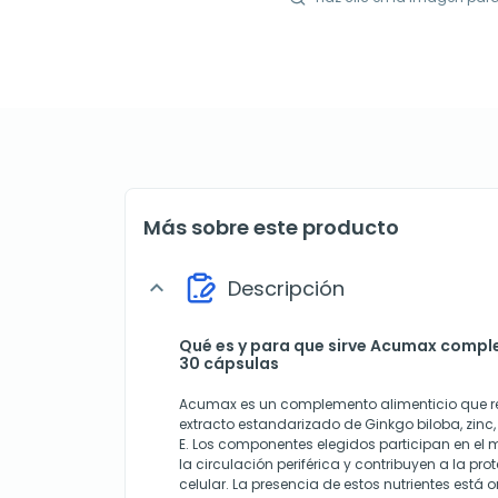
Más sobre este producto
Descripción
expand_more
Qué es y para que sirve Acumax compl
30 cápsulas
Acumax es un complemento alimenticio que 
extracto estandarizado de Ginkgo biloba, zinc
E. Los componentes elegidos participan en el
la circulación periférica y contribuyen a la pr
celular. La presencia de estos nutrientes est