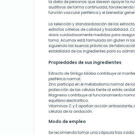
la dieta de personas que desean apoyar la nutr
auditivos de forma continuada, favoreciendo 
función vascular periférica y el bienestar gener
La selección y standardización de los extracto
estrictos criterios de calidad y trazabilidad.
dosis cuidadosamente medidas para asegura
toma. Acumax está formulado sin gluten ni lac
siguiendo las buenas prácticas de fabricació
estabilidad de los ingredientes para su admini
Propiedades de sus ingredientes
Extracto de Ginkgo biloba contribuye al mante
periférica normal.
Zinc participa en el metabolismo normal de lo
protección de las células frente al estrés oxidat
Magnesio contribuye al funcionamiento norma
equilibrio electrolítico.
Vitaminas C y E aportan acción antioxidante,
células de la oxidación.
Modo de empleo
Se recomienda tomar una cápsula tras cada