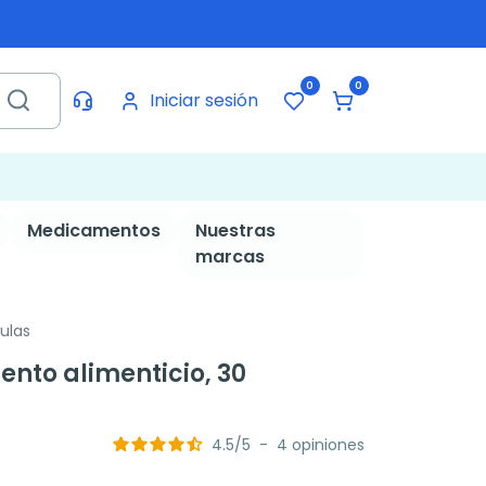
0
0
Iniciar sesión
Medicamentos
Nuestras
marcas
ulas
to alimenticio, 30
4.5
/
5
-
4
opiniones