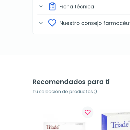
Ficha técnica
expand_more
Nuestro consejo farmacéu
expand_more
Recomendados para ti
Tu selección de productos ;)
favorite_border