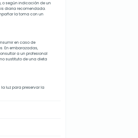
a, o según indicación de un
osis diaria recomendada.
ompañar la toma con un
consumir en caso de
es. En embarazadas,
onsultar a un profesional
omo sustituto de una dieta
la luz para preservar la