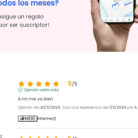
odos los meses?
nsigue un regalo
or ser suscriptor!
5
/
5
Opinión verificada
A mi me va bien
Opinión del
20/3/2024
, tras una experiencia del
1/3/2024
por
A
Útil
(0)
Informe
2