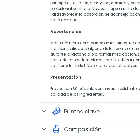
principales, es decir, desayuno, comida y cen
profesional sanitario. No debe superarse la d
Para favorecer la absorción, se aconseja ac
vaso de agua.
Advertencias
Mantener fuera del alcance de los niños. No 
hipersensibilidad a alguno de los component
durante la lactancia o al tomar medicación, c
sanitario antes de iniciar su uso. No utilizar c
equilibrada ni de hábitos de vida saludables.
Presentación
Frasco con 30 cápsulas en envase resistente a 
calidad de los ingredientes.
Puntos clave
expand_more
Composición
expand_more