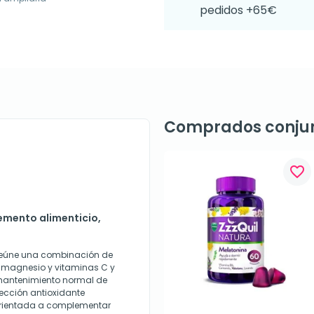
pedidos +65€
Comprados conju
favorite_border
emento alimenticio,
reúne una combinación de
, magnesio y vitaminas C y
 mantenimiento normal de
otección antioxidante
á orientada a complementar