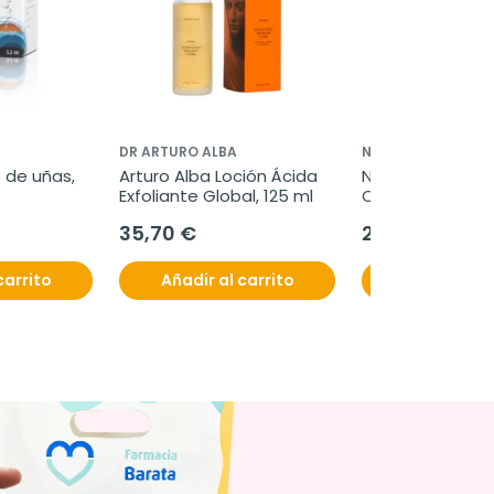
DR ARTURO ALBA
NESTLÉ
 de uñas, 
Arturo Alba Loción Ácida 
Nestlé Nan Exper
Exfoliante Global, 125 ml
Confort Total 2,
35,70 €
24,50 €
carrito
Añadir al carrito
Añadir al c