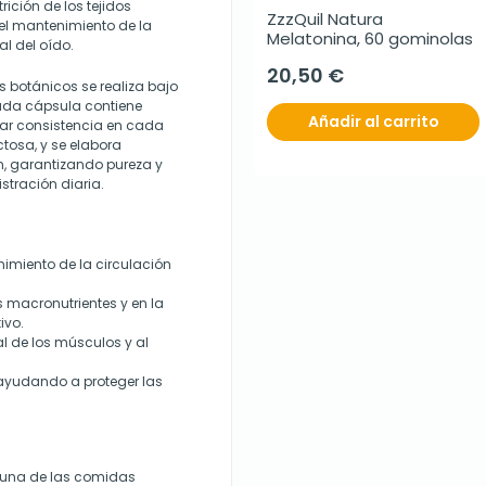
ición de los tejidos
ZzzQuil Natura 
el mantenimiento de la
Melatonina, 60 gominolas
al del oído.
20,50 €
s botánicos se realiza bajo
 Cada cápsula contiene
Añadir al carrito
r consistencia en cada
tosa, y se elabora
n, garantizando pureza y
stración diaria.
nimiento de la circulación
s macronutrientes y en la
ivo.
l de los músculos y al
 ayudando a proteger las
 una de las comidas