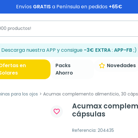
Envíos
GRATIS
a Península en pedidos
+65€
Descarga nuestra APP y consigue
-3€ EXTRA
:
APP-FB
;)
Ofertas en
Packs
Novedades
Solares
Ahorro
inas para los ojos
Acumax complemento alimenticio, 30 cáps
Acumax complemen
favorite_border
cápsulas
Referencia: 204435