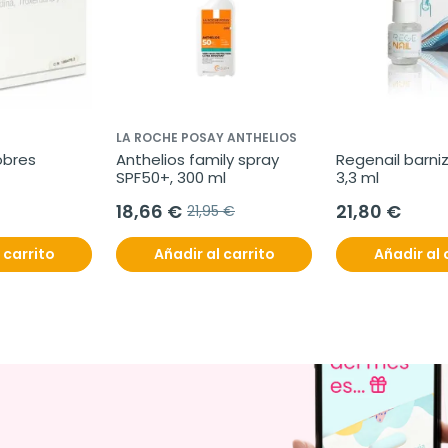
LA ROCHE POSAY ANTHELIOS
obres
Anthelios family spray 
Regenail barniz
SPF50+, 300 ml
3,3 ml
18,66 €
21,80 €
21,95 €
 carrito
Añadir al carrito
Añadir al 