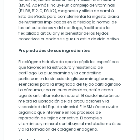
(MSM). Además incluye un complejo de vitaminas
(B1, B6, B12, C, D3, K2), magnesio y silicio de bambú.
Está diseñado para complementar la ingesta diaria
de nutrientes implicados en la fisiología normal de
las articulaciones y del cartílago, facilitando la
flexibilidad articular y el bienestar de los tejidos
conectivos cuando se sigue un estilo de vida activo.
Propiedades de sus ingredientes
El colágeno hidrolizado aporta péptidos específicos
que favorecen la estructura y resistencia del
cartílago. La glucosamina y la condroitina
participan en la síntesis de glicosaminoglicanos,
esenciales para la integridad del tejido cartilaginoso.
La cúrcuma, rica en curcuminoides, actúa como
agente antiinflamatorio natural. El ácido hialurónico
mejora la lubricación de las articulaciones y la
viscosidad del líquido sinovial. El MSM ofrece azufre
orgánico que interviene en los procesos de
reparación del tejido conectivo. El complejo
vitamínico y mineral contribuye al metabolismo óseo
y a la formación de colágeno endógeno.