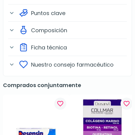
Puntos clave
expand_more
Composición
expand_more
Ficha técnica
expand_more
Nuestro consejo farmacéutico
expand_more
Comprados conjuntamente
favorite_border
favorite_border