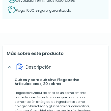
Devolución en 14 días laborables
Pago 100% seguro garantizado
Más sobre este producto
Descripción
expand_more
Qué es y para qué sirve Flogoactive
Articulaciones, 20 sobres
Flogoactive Articulaciones es un complemento
alimenticio en formato sobres que aporta una
combinación sinérgica de ingredientes como
colágeno hidrolizado, glucosamina, condroitina,
cúrcuma, ácido hialurónico y metilsulfonilmetano