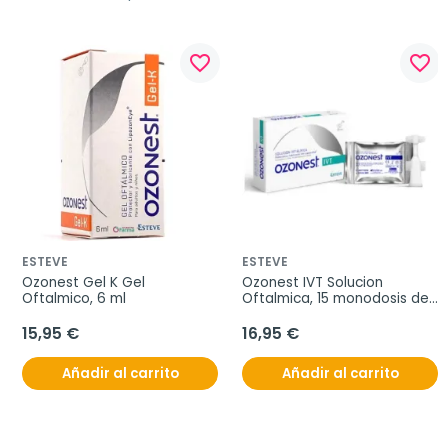
favorite_border
favorite_border
ESTEVE
ESTEVE
Ozonest Gel K Gel 
Ozonest IVT Solucion 
Oftalmico, 6 ml
Oftalmica, 15 monodosis de 
0,35ml
15,95 €
16,95 €
Añadir al carrito
Añadir al carrito