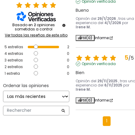
Opinión verificada
Bueno
Opinión del
29/1/2026
, tras una
experiencia del
4/1/2026
por
Basado en
2
opiniones
Irene M.
sometidas a control
Ver todas las reseñas de este sitio
Útil
(0)
Informe
5
estrellas
2
4
estrellas
0
5
/
5
3
estrellas
0
Opinión verificada
2
estrellas
0
Bien
1
estrella
0
Opinión del
29/11/2025
, tras un
Ordenar las opiniones
experiencia del
6/11/2025
por
Irene M.
Útil
(0)
Informe
1