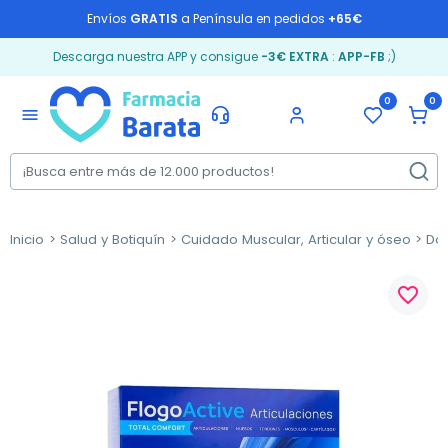
Envíos
GRATIS
a Península en pedidos
+65€
Descarga nuestra APP y consigue
-3€ EXTRA
:
APP-FB
;)
0
0
menu
Inicio
Salud y Botiquín
Cuidado Muscular, Articular y óseo
Dol
favorite_border