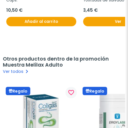
Caps.
Tostadas de salvado de
250g.
10,50 €
3,45 €
Añadir al carrito
Ver
Otros productos dentro de la promoción
Muestra Melilax Adulto
keyboard_arrow_right
Ver todos
Regalo
Regalo
favorite_border