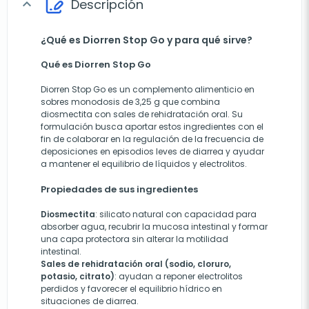
Descripción
expand_more
¿Qué es Diorren Stop Go y para qué sirve?
Qué es Diorren Stop Go
Diorren Stop Go es un complemento alimenticio en
sobres monodosis de 3,25 g que combina
diosmectita con sales de rehidratación oral. Su
formulación busca aportar estos ingredientes con el
fin de colaborar en la regulación de la frecuencia de
deposiciones en episodios leves de diarrea y ayudar
a mantener el equilibrio de líquidos y electrolitos.
Propiedades de sus ingredientes
Diosmectita
: silicato natural con capacidad para
absorber agua, recubrir la mucosa intestinal y formar
una capa protectora sin alterar la motilidad
intestinal.
Sales de rehidratación oral (sodio, cloruro,
potasio, citrato)
: ayudan a reponer electrolitos
perdidos y favorecer el equilibrio hídrico en
situaciones de diarrea.