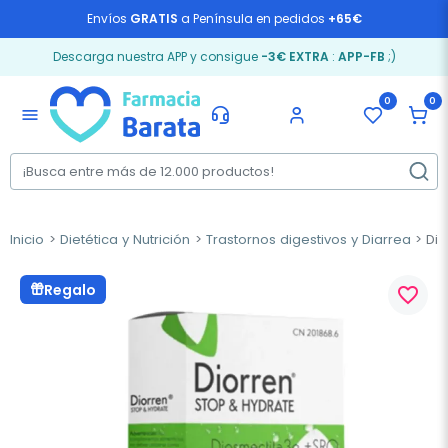
Envíos
GRATIS
a Península en pedidos
+65€
Descarga nuestra APP y consigue
-3€ EXTRA
:
APP-FB
;)
0
0
menu
Inicio
Dietética y Nutrición
Trastornos digestivos y Diarrea
Dio
Regalo
favorite_border