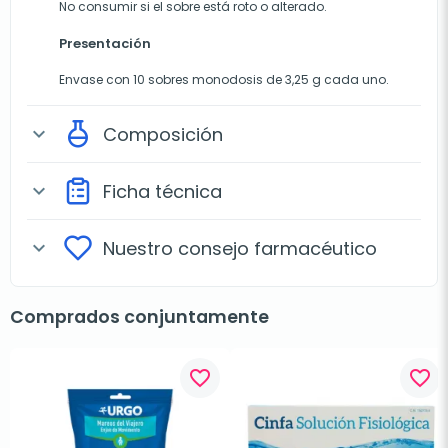
No consumir si el sobre está roto o alterado.
Presentación
Envase con 10 sobres monodosis de 3,25 g cada uno.
Composición
expand_more
Ficha técnica
expand_more
Nuestro consejo farmacéutico
expand_more
Comprados conjuntamente
favorite_border
favorite_border