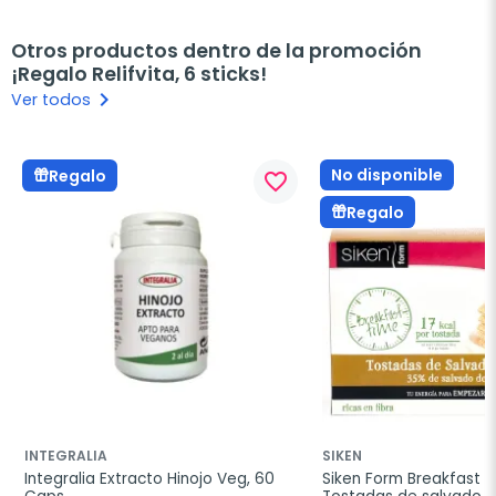
Otros productos dentro de la promoción
¡Regalo Relifvita, 6 sticks!
keyboard_arrow_right
Ver todos
No disponible
Regalo
favorite_border
Regalo
INTEGRALIA
SIKEN
Integralia Extracto Hinojo Veg, 60 
Siken Form Breakfast T