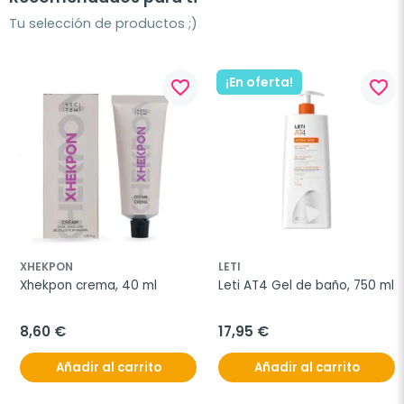
Tu selección de productos ;)
¡En oferta!
favorite_border
favorite_border
XHEKPON
LETI
Xhekpon crema, 40 ml
Leti AT4 Gel de baño, 750 ml
8,60 €
17,95 €
Añadir al carrito
Añadir al carrito