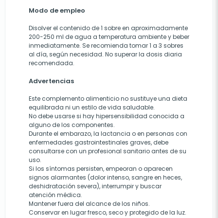
Modo de empleo
Disolver el contenido de 1 sobre en aproximadamente
200-250 ml de agua a temperatura ambiente y beber
inmediatamente. Se recomienda tomar 1 a 3 sobres
al día, según necesidad. No superar la dosis diaria
recomendada.
Advertencias
Este complemento alimenticio no sustituye una dieta
equilibrada ni un estilo de vida saludable.
No debe usarse si hay hipersensibilidad conocida a
alguno de los componentes.
Durante el embarazo, la lactancia o en personas con
enfermedades gastrointestinales graves, debe
consultarse con un profesional sanitario antes de su
uso.
Si los síntomas persisten, empeoran o aparecen
signos alarmantes (dolor intenso, sangre en heces,
deshidratación severa), interrumpir y buscar
atención médica.
Mantener fuera del alcance de los niños.
Conservar en lugar fresco, seco y protegido de la luz.