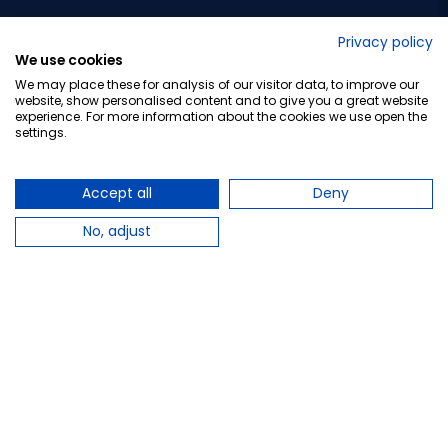
No lo decimos nosotros...
Privacy policy
We use cookies
¡Tu opinión es importante!
We may place these for analysis of our visitor data, to improve our
website, show personalised content and to give you a great website
experience. For more information about the cookies we use open the
settings.
Copyright © 2010-2026 Farmacia Barata S.L. Todos los
derechos reservados.
Accept all
Deny
No, adjust
Total:
7,20 €
−
+
Añadir al carrito