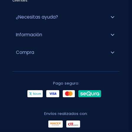
clientes.
expand_more
¿Necesitas ayuda?
expand_more
Información
expand_more
Compra
Pago seguro:
Envíos realizados con: