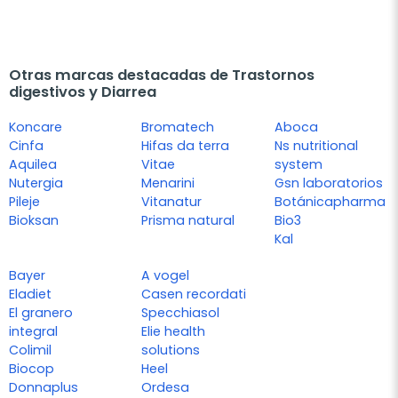
Otras marcas destacadas de Trastornos
digestivos y Diarrea
Koncare
Bromatech
Aboca
Cinfa
Hifas da terra
Ns nutritional
Aquilea
Vitae
system
Nutergia
Menarini
Gsn laboratorios
Pileje
Vitanatur
Botánicapharma
Bioksan
Prisma natural
Bio3
Kal
Bayer
A vogel
Eladiet
Casen recordati
El granero
Specchiasol
integral
Elie health
Colimil
solutions
Biocop
Heel
Donnaplus
Ordesa