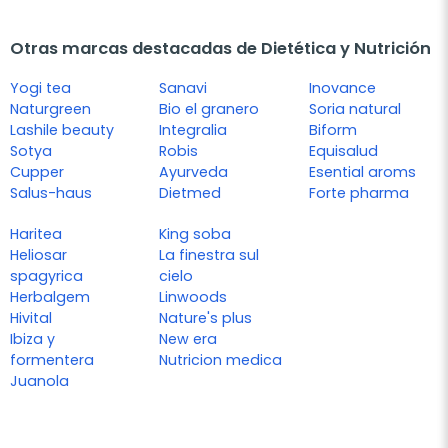
Otras marcas destacadas de Dietética y Nutrición
Yogi tea
Sanavi
Inovance
Naturgreen
Bio el granero
Soria natural
Lashile beauty
Integralia
Biform
Sotya
Robis
Equisalud
Cupper
Ayurveda
Esential aroms
Salus-haus
Dietmed
Forte pharma
Haritea
King soba
Heliosar
La finestra sul
spagyrica
cielo
Herbalgem
Linwoods
Hivital
Nature's plus
Ibiza y
New era
formentera
Nutricion medica
Juanola