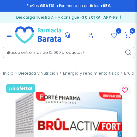
Envíos
GRATIS
a Península en pedidos
+65€
Descarga nuestra APP y consigue
-3€ EXTRA
:
APP-FB
;)
0
0
menu
Inicio
Dietética y Nutrición
Energía y rendimiento físico
Brulac
¡En oferta!
favorite_border