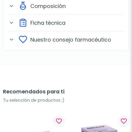
Composición
expand_more
Ficha técnica
expand_more
Nuestro consejo farmacéutico
expand_more
Recomendados para ti
Tu selección de productos ;)
favorite_border
favorite_border