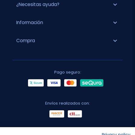
expand_more
¿Necesitas ayuda?
expand_more
Información
expand_more
Compra
Pago seguro:
Envíos realizados con:
No lo decimos nosotros...
Privacy policy