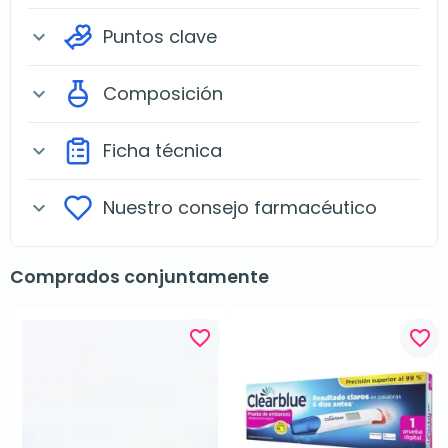
Puntos clave
expand_more
Composición
expand_more
Ficha técnica
expand_more
Nuestro consejo farmacéutico
expand_more
Comprados conjuntamente
favorite_border
favorite_border