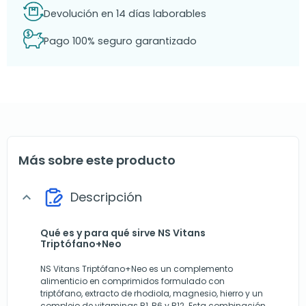
Devolución en 14 días laborables
Pago 100% seguro garantizado
Más sobre este producto
Descripción
expand_more
Qué es y para qué sirve NS Vitans
Triptófano+Neo
NS Vitans Triptófano+Neo es un complemento
alimenticio en comprimidos formulado con
triptófano, extracto de rhodiola, magnesio, hierro y un
complejo de vitaminas B1, B6 y B12. Esta combinación