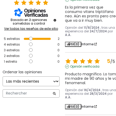
Es la primera vez que 
consumo vitans triptófano 
neo. Aún es pronto pero creo
Basado en
2
opiniones
que va a ir muy bien.
sometidas a control
Opinión del
11/8/2024
, tras una
Ver todas las reseñas de este sitio
experiencia del
24/7/2024
por
A.A.
5
estrellas
2
Útil
(0)
Informe
4
estrellas
0
3
estrellas
0
2
estrellas
0
5
/
5
1
estrella
0
Opinión verificada
Ordenar las opiniones
Producto magnífico. Lo tom
mi madre de 90 años y le va
fenomenal.
Opinión del
16/4/2024
, tras una
experiencia del
28/3/2024
por
A.A.
Útil
(0)
Informe