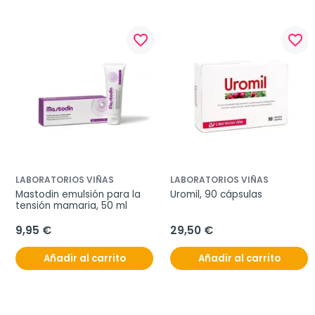
favorite_border
favorite_border
LABORATORIOS VIÑAS
LABORATORIOS VIÑAS
Mastodin emulsión para la 
Uromil, 90 cápsulas
tensión mamaria, 50 ml
9,95 €
29,50 €
Añadir al carrito
Añadir al carrito