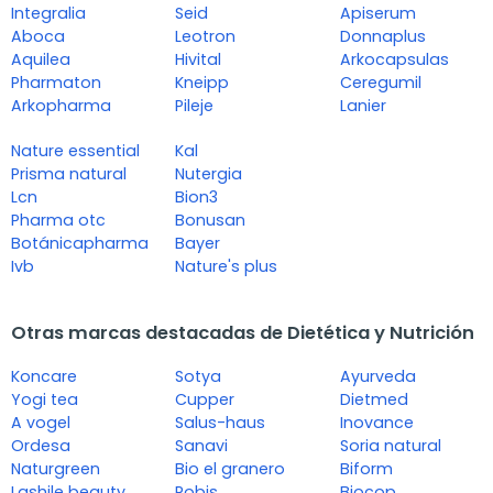
Integralia
Seid
Apiserum
Aboca
Leotron
Donnaplus
Aquilea
Hivital
Arkocapsulas
Pharmaton
Kneipp
Ceregumil
Arkopharma
Pileje
Lanier
Nature essential
Kal
Prisma natural
Nutergia
Lcn
Bion3
Pharma otc
Bonusan
Botánicapharma
Bayer
Ivb
Nature's plus
Otras marcas destacadas de Dietética y Nutrición
Koncare
Sotya
Ayurveda
Yogi tea
Cupper
Dietmed
A vogel
Salus-haus
Inovance
Ordesa
Sanavi
Soria natural
Naturgreen
Bio el granero
Biform
Lashile beauty
Robis
Biocop