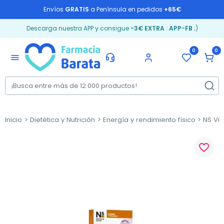
Envíos
GRATIS
a Península en pedidos
+65€
Descarga nuestra APP y consigue
-3€ EXTRA
:
APP-FB
;)
0
0
menu
Inicio
Dietética y Nutrición
Energía y rendimiento físico
NS Vit
favorite_border