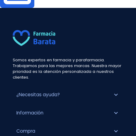
Somos expertos en farmacia y parafarmacia.
Trabajamos para las mejores marcas. Nuestra mayor
prioridad es la atención personalizada a nuestros
clientes.
expand_more
¿Necesitas ayuda?
expand_more
Información
expand_more
Compra