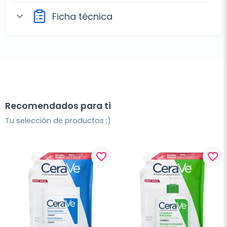
Ficha técnica
expand_more
Recomendados para ti
Tu selección de productos ;)
favorite_border
favorite_border