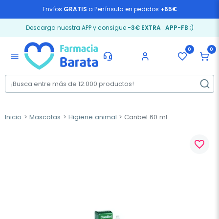
Envíos
GRATIS
a Península en pedidos
+65€
Descarga nuestra APP y consigue
-3€ EXTRA
:
APP-FB
;)
0
0
menu
Inicio
Mascotas
Higiene animal
Canbel 60 ml
favorite_border