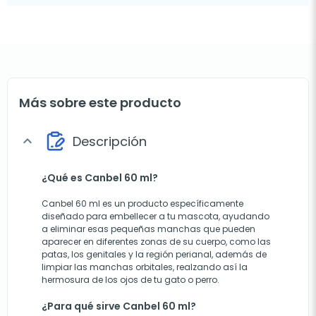
Más sobre este producto
Descripción
expand_more
¿Qué es Canbel 60 ml?
Canbel 60 ml es un producto específicamente
diseñado para embellecer a tu mascota, ayudando
a eliminar esas pequeñas manchas que pueden
aparecer en diferentes zonas de su cuerpo, como las
patas, los genitales y la región perianal, además de
limpiar las manchas orbitales, realzando así la
hermosura de los ojos de tu gato o perro.
¿Para qué sirve Canbel 60 ml?