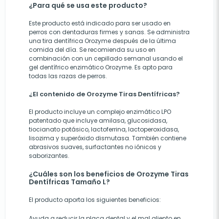
¿Para qué se usa este producto?
Este producto está indicado para ser usado en
perros con dentaduras firmes y sanas. Se administra
una tira dentífrica Orozyme después de la última
comida del día. Se recomienda su uso en
combinación con un cepillado semanal usando el
gel dentífrico enzimático Orozyme. Es apto para
todas las razas de perros.
¿El contenido de Orozyme Tiras Dentífricas?
El producto incluye un complejo enzimático LPO
patentado que incluye amilasa, glucosidasa,
tiocianato potásico, lactoferrina, lactoperoxidasa,
lisozima y superóxido dismutasa. También contiene
abrasivos suaves, surfactantes no iónicos y
saborizantes.
¿Cuáles son los beneficios de Orozyme Tiras
Dentífricas Tamaño L?
El producto aporta los siguientes beneficios:
Ayuda a reducir la placa dental y el mal aliento en