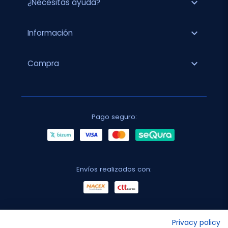
expand_more
¿Necesitas ayuda?
expand_more
Información
expand_more
Compra
Pago seguro:
Envíos realizados con:
No lo decimos nosotros...
Privacy policy