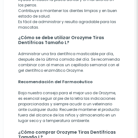
los perros.
Contribuye a mantener los dientes limpios y en buen
estado de salud.
Es fácil de administrar y resulta agradable para las
mascotas.
¿Cómo se debe utilizar Orozyme Tiras
Dentífricas Tamaño L?
Administrar una tira dentífrica masticable por día,
después de la última comida del día. Se recomienda
combinar con al menos un cepillado semanal con el
gel dentífrico enzimático Orozyme.
Recomendación del Farmacéutico
Bajo nuestro consejo para el mejor uso de Orozyme,
es esencial seguir al pie de la letra las indicaciones
proporcionadas y siempre acudir a un veterinario
ante cualquier duda. Recuerde mantener el producto
fuera del alcance de los niños y almacenarlo en un
lugar seco y a temperatura ambiente.
¿Cómo comprar Orozyme Tiras Dentífricas
Tamaño L?