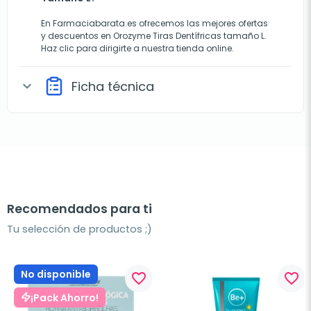
En Farmaciabarata.es ofrecemos las mejores ofertas
y descuentos en Orozyme Tiras Dentífricas tamaño L.
Haz clic para dirigirte a nuestra tienda online.
Ficha técnica
expand_more
Recomendados para ti
Tu selección de productos ;)
No disponible
favorite_border
favorite_border
¡Pack Ahorro!