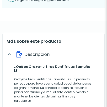
Más sobre este producto
Descripción
expand_more
¿Qué es Orozyme Tiras Dentífricas Tamaño
L?
Orozyme Tiras Dentífricas Tamaño L es un producto
pensado para favorecer la salud bucal de los perros
de gran tamaño. Su principal acción es reducir la
placa bacteriana y el mal aliento, contribuyendo a
mantener los dientes del animal limpios y
saludables.