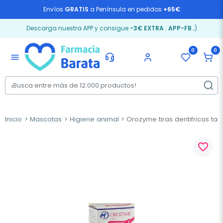
Envíos
GRATIS
a Península en pedidos
+65€
Descarga nuestra APP y consigue
-3€ EXTRA
:
APP-FB
;)
0
0
menu
Inicio
Mascotas
Higiene animal
Orozyme tiras dentifricas ta
favorite_border