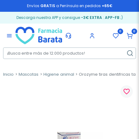
Envíos
GRATIS
a Península en pedidos
+65€
Descarga nuestra APP y consigue
-3€ EXTRA
:
APP-FB
;)
0
0
menu
Inicio
Mascotas
Higiene animal
Orozyme tiras dentifricas t
favorite_border