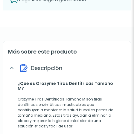
Más sobre este producto
Descripción
expand_more
¿Qué es Orozyme Tiras Dentífricas Tamaño
M?
Orozyme Tiras Dentífricas Tamaño M son tiras
dentífricas enzimáticas masticables que
contribuyen a mantener la salud bucal en perros de
tamaño mediano. Estas tiras ayudan a eliminar la
placa y mejorar la higiene dental, siendo una
solución eficaz y fácil de usar.