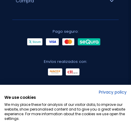
expand_more
Compra
Pago seguro:
Envíos realizados con:
No lo decimos nosotros...
Privacy policy
We use cookies
¡Tu opinión es importante!
We may place these for analysis of our visitor data, to improve our
website, show personalised content and to give you a great website
experience. For more information about the cookies we use open the
settings.
Copyright © 2010-2026 Farmacia Barata S.L. Todos los
derechos reservados.