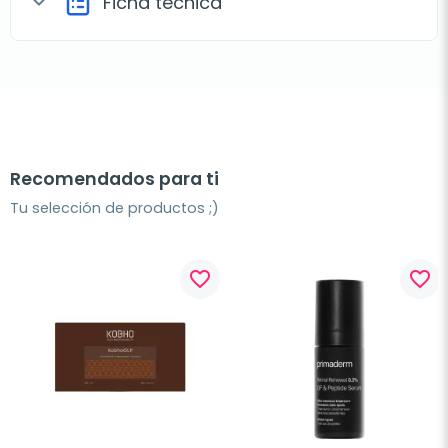
Ficha técnica
expand_more
Recomendados para ti
Tu selección de productos ;)
favorite_border
favorite_border