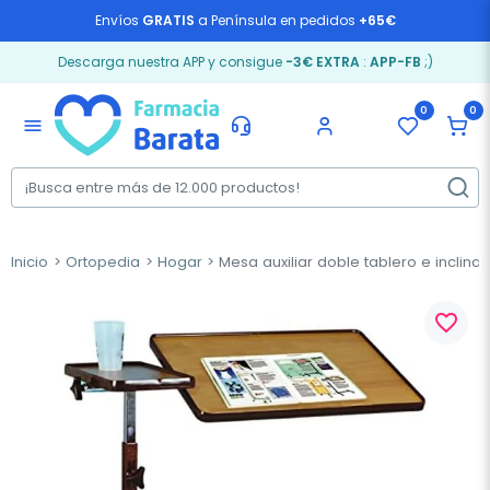
Envíos
GRATIS
a Península en pedidos
+65€
Descarga nuestra APP y consigue
-3€ EXTRA
:
APP-FB
;)
0
0
menu
Inicio
Ortopedia
Hogar
Mesa auxiliar doble tablero e inclina
favorite_border