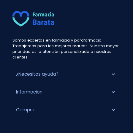
Somos expertos en farmacia y parafarmacia.
Trabajamos para las mejores marcas. Nuestra mayor
prioridad es la atención personalizada a nuestros
clientes.
expand_more
¿Necesitas ayuda?
expand_more
Información
expand_more
Compra