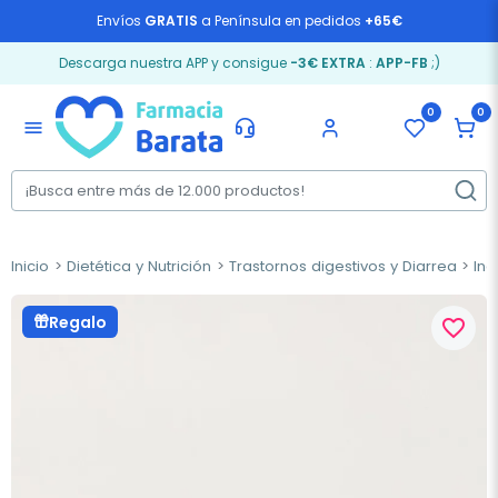
Envíos
GRATIS
a Península en pedidos
+65€
Descarga nuestra APP y consigue
-3€ EXTRA
:
APP-FB
;)
0
0
menu
Inicio
Dietética y Nutrición
Trastornos digestivos y Diarrea
Ind
Regalo
favorite_border