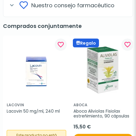
Nuestro consejo farmacéutico
expand_more
Comprados conjuntamente
Regalo
favorite_border
favorite_border
LACOVIN
ABOCA
Lacovin 50 mg/ml, 240 ml
Aboca Aliviolas Fisiolax 
estreñimiento, 90 cápsulas
15,50 €
Este producto no está