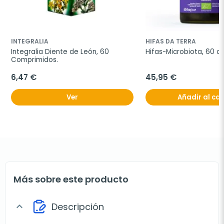
INTEGRALIA
HIFAS DA TERRA
Integralia Diente de León, 60 
Hifas-Microbiota, 60 c
Comprimidos.
6,47 €
45,95 €
Ver
Añadir al car
Más sobre este producto
Descripción
expand_more