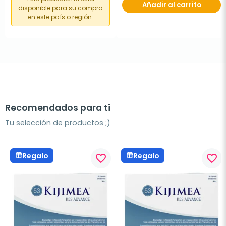
Añadir al carrito
disponible para su compra
en este país o región.
Recomendados para ti
Tu selección de productos ;)
Regalo
Regalo
favorite_border
favorite_border