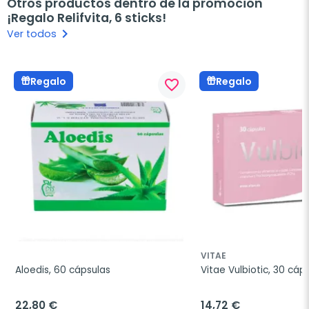
Otros productos dentro de la promoción
¡Regalo Relifvita, 6 sticks!
keyboard_arrow_right
Ver todos
Regalo
Regalo
favorite_border
VITAE
Aloedis, 60 cápsulas
Vitae Vulbiotic, 30 cáp
22,80 €
14,72 €