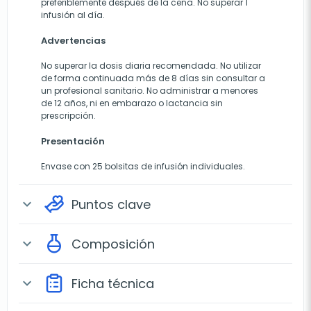
preferiblemente después de la cena. No superar 1
infusión al día.
Advertencias
No superar la dosis diaria recomendada. No utilizar
de forma continuada más de 8 días sin consultar a
un profesional sanitario. No administrar a menores
de 12 años, ni en embarazo o lactancia sin
prescripción.
Presentación
Envase con 25 bolsitas de infusión individuales.
Puntos clave
expand_more
Composición
expand_more
Ficha técnica
expand_more