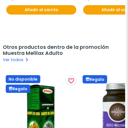
Añadir al carrito
Añadir al car
Otros productos dentro de la promoción
Muestra Melilax Adulto
keyboard_arrow_right
Ver todos
No disponible
Regalo
favorite_border
Regalo