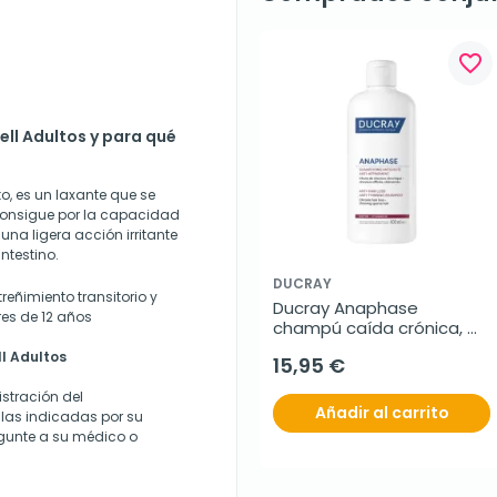
favorite_border
ell Adultos y para qué
to, es un laxante que se
e consigue por la capacidad
una ligera acción irritante
ntestino.
DUCRAY
reñimiento transitorio y
Ducray Anaphase 
es de 12 años
champú caída crónica, 
400 ml
ll Adultos
15,95 €
stración del
Añadir al carrito
las indicadas por su
gunte a su médico o