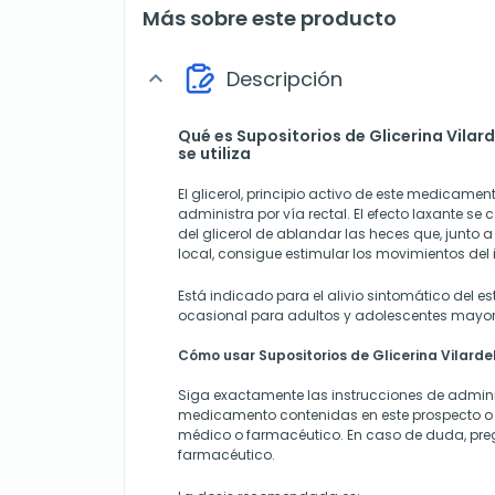
Más sobre este producto
Descripción
expand_more
Qué es Supositorios de Glicerina Vilard
se utiliza
El glicerol, principio activo de este medicamen
administra por vía rectal. El efecto laxante s
del glicerol de ablandar las heces que, junto a 
local, consigue estimular los movimientos del i
Está indicado para el alivio sintomático del est
ocasional para adultos y adolescentes mayor
Cómo usar Supositorios de Glicerina Vilarde
Siga exactamente las instrucciones de admini
medicamento contenidas en este prospecto o 
médico o farmacéutico. En caso de duda, pre
farmacéutico.