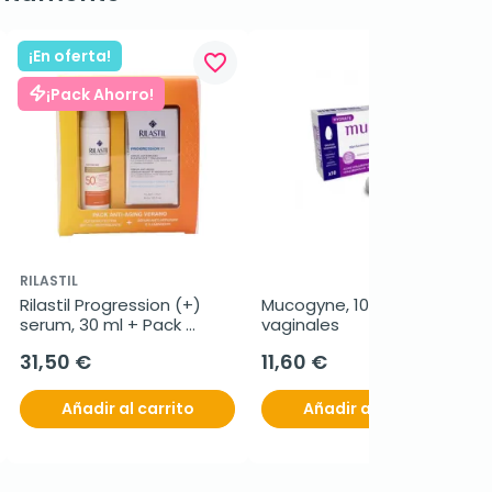
¡En oferta!
favorite_border
favorite_border
¡Pack Ahorro!
RILASTIL
Rilastil Progression (+) 
Mucogyne, 10 óvulos 
serum, 30 ml + Pack 
vaginales
Antiaging Verano 
31,50 €
11,60 €
Fotoprotector
Añadir al carrito
Añadir al carrito