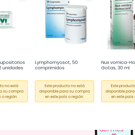
upositorios 
Lymphomyosot, 50 
Nux vomica-H
12 unidades
comprimidos
Gotas, 30 ml
to no está
Este producto no está
Este product
ra su compra
disponible para su compra
disponible par
 o región.
en este país o región.
en este país 