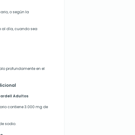
ario, o según la
o al día, cuando sea
calo profundamente en el
icional
lardell Adultos
itorio contiene 3.000 mg de
de sodio.
se