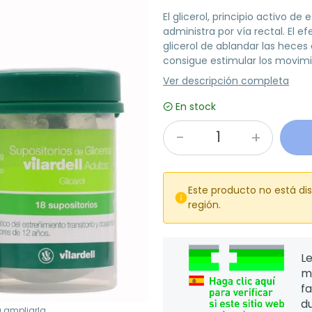
El glicerol, principio activo 
administra por vía rectal. El 
glicerol de ablandar las heces q
consigue estimular los movimie
Ver descripción completa
En stock
Este producto no está di

región.
Le
m
f
d
a ampliarla