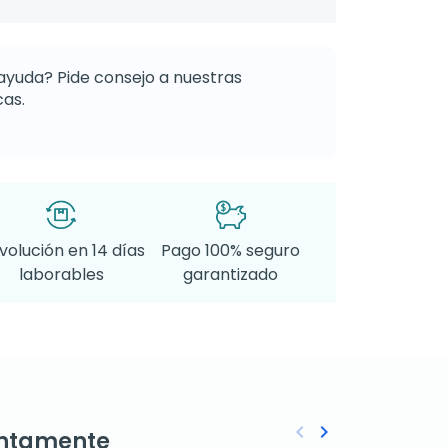
ayuda? Pide consejo a nuestras
as.
volución en 14 días
Pago 100% seguro
laborables
garantizado
keyboard_arrow_left
keyboard_arrow_right
ntamente
Anterior
Siguiente