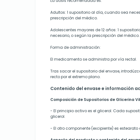
La dosis recomendada es:
Adultos: 1 supositorio al día, cuando sea neces
prescripción del médico.
Adolescentes mayores de 12 años: 1 supositori
necesario, o según la prescripción del médico.
Forma de administración:
El medicamento se administra por vía rectal.
Tras sacar el supositorio del envase, introdúz
recto por el extremo plano.
Contenido del envase e información ad
Composición de Supositorios de Glicerina Vi
- El principio activo es el glicerol. Cada supos
glicerol.
- El otro componente (excipiente) es estearato 
Aspecto del producto y contenido del enva