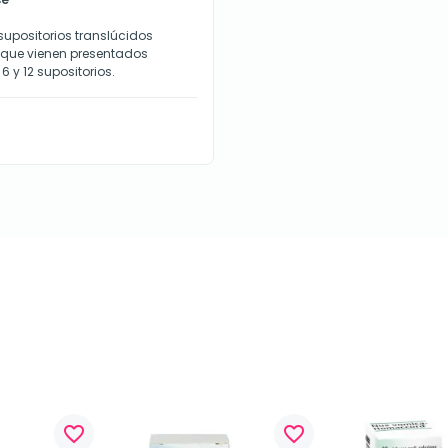
 supositorios translúcidos
, que vienen presentados
 6 y 12 supositorios.
favorite_border
favorite_border