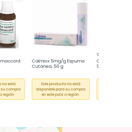
CINFA
omaccord 
Calmiox 5mg/g Espuma 
Cinfamar Infantil
Cutanea, 50 g
12 sobres de 5 
o no está
Este producto no está
Este producto
a su compra
disponible para su compra
disponible para
o región.
en este país o región.
en este país o