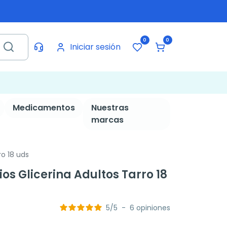
0
0
Iniciar sesión
Medicamentos
Nuestras
marcas
ro 18 uds
ios Glicerina Adultos Tarro 18
5
/
5
-
6
opiniones