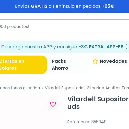
Envíos
GRATIS
a Península en pedidos
+65€
Descarga nuestra APP y consigue
-3€ EXTRA
:
APP-FB
;)
Ofertas en
Packs
Novedades
Solares
Ahorro
upositorios glicerina
Vilardell Supositorios Glicerina Adultos Tar
Vilardell Supositor
favorite_border
uds
Referencia: 855049