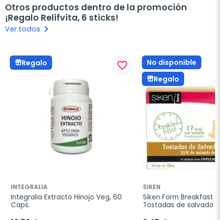
Otros productos dentro de la promoción
¡Regalo Relifvita, 6 sticks!
keyboard_arrow_right
Ver todos
No disponible
Regalo
favorite_border
Regalo
INTEGRALIA
SIKEN
Integralia Extracto Hinojo Veg, 60 
Siken Form Breakfast T
Caps.
Tostadas de salvado de
250g.