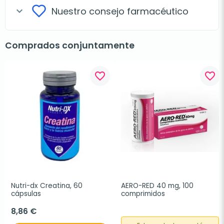
Nuestro consejo farmacéutico
expand_more
Comprados conjuntamente
favorite_border
favorite_border
Nutri-dx Creatina, 60 
AERO-RED 40 mg, 100 
cápsulas
comprimidos
8,86 €