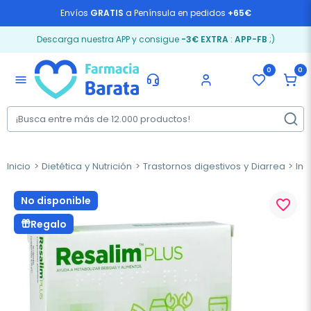
Envíos
GRATIS
a Península en pedidos
+65€
Descarga nuestra APP y consigue
-3€ EXTRA
:
APP-FB
;)
0
0
menu
Inicio
Dietética y Nutrición
Trastornos digestivos y Diarrea
Ind
No disponible
favorite_border
Regalo