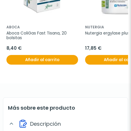
ABOCA
NUTERGIA
Aboca ColiGas Fast Tisana, 20 
Nutergia ergylase plus
bolsitas
8,40 €
17,85 €
Añadir al carrito
Añadir al car
Más sobre este producto
Descripción
expand_more