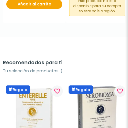
Este producto no está
Añadir al carrito
disponible para su compra
en este país o región.
Recomendados para ti
Tu selección de productos ;)
Regalo
Regalo
favorite_border
favorite_border