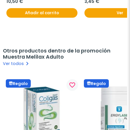
10,50 €
3,45 €
Añadir al carrito
Ver
Otros productos dentro de la promoción
Muestra Melilax Adulto
keyboard_arrow_right
Ver todos
Regalo
Regalo
favorite_border