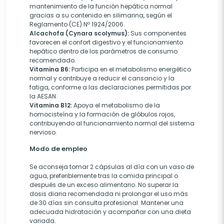
mantenimiento de la función hepática normal
gracias a su contenido en silimarina, según el
Reglamento (CE) Nº 1924/2006.
Alcachofa (Cynara scolymus):
Sus componentes
favorecen el confort digestivo y el funcionamiento
hepático dentro de los parámetros de consumo
recomendado.
Vitamina B6:
Participa en el metabolismo energético
normal y contribuye a reducir el cansancio y la
fatiga, conforme a las declaraciones permitidas por
la AESAN.
Vitamina B12:
Apoya el metabolismo de la
homocisteína y la formación de glóbulos rojos,
contribuyendo al funcionamiento normal del sistema
nervioso.
Modo de empleo
Se aconseja tomar 2 cápsulas al día con un vaso de
agua, preferiblemente tras la comida principal o
después de un exceso alimentario. No superar la
dosis diaria recomendada ni prolongar el uso más
de 30 días sin consulta profesional. Mantener una
adecuada hidratación y acompañar con una dieta
variada.