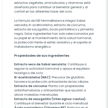
extractos vegetales, aminoácidos y vitaminas está
diseñada para contribuir al bienestar general y al
confort en las diferentes fases del ciclo.
La fórmula de IVB FemmeBalance integra Sabal
serrulata, N-acetilcisteína, extracto de cúrcuma,
extracto de sauzgatillo, ácido pantoténico y pimienta
negra. Estos ingredientes han sido seleccionados por
su papel en el mantenimiento de la salud hormonal,
la protección frente al estrés oxidativo y el soporte al
metabolismo energético.
Propiedades de sus ingredientes
Extracto seco de Sabal serrulata:
Contribuye a
regular la actividad hormonal y apoya el equilibrio
fisiológico del ciclo.
N-acetilcisteína (NAC):
Precursor de glutatión,
favorece la protección antioxidante de las células.
Extracto de cúrcuma:
Planta con propiedades
antiinflamatorias y antioxidantes que ayudan a
aliviar molestias menstruales.
Extracto de sauzgatillo (Vitex agnus-castus):
Contribuye al bienestar durante el ciclo menstrual.
Ácido pantoténico (Vitamina B5):
Participa en el