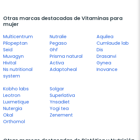
Otras marcas destacadas de Vitaminas para
mujer
Multicentrum
Nutralie
Aquilea
Pilopeptan
Pegaso
Cumlaude lab
Seid
Ghf
Dis
Muvagyn
Prisma natural
Drasanvi
Hivital
Activa
Gynea
Ns nutritional
Adaptoheal
Inovance
system
Kobho labs
Solgar
Leotron
Superlativa
Luxmetique
Ynsadiet
Nutergia
Yogi tea
Okal
Zenement
Orthomol