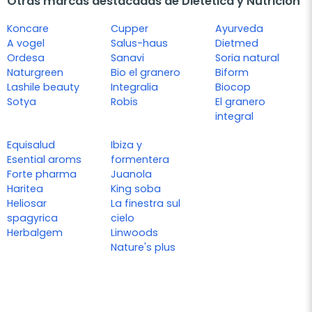
Otras marcas destacadas de Dietética y Nutrición
Koncare
Cupper
Ayurveda
A vogel
Salus-haus
Dietmed
Ordesa
Sanavi
Soria natural
Naturgreen
Bio el granero
Biform
Lashile beauty
Integralia
Biocop
Sotya
Robis
El granero
integral
Equisalud
Ibiza y
Esential aroms
formentera
Forte pharma
Juanola
Haritea
King soba
Heliosar
La finestra sul
spagyrica
cielo
Herbalgem
Linwoods
Nature's plus