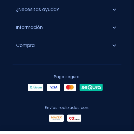
expand_more
¿Necesitas ayuda?
expand_more
Información
expand_more
Compra
Pago seguro:
Envíos realizados con: