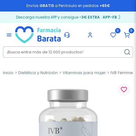
Envíos
GRATIS
a Península en pedidos
+65€
Descarga nuestra APP y consigue
-3€ EXTRA
:
APP-FB
;)
0
0
menu
Inicio
Dietética y Nutrición
Vitaminas para mujer
IVB Femmeba
favorite_border