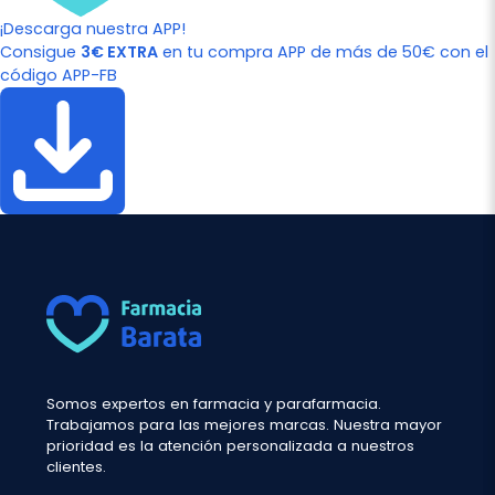
¡Descarga nuestra APP!
Consigue
3€ EXTRA
en tu compra APP de más de 50€ con el
código APP-FB
Somos expertos en farmacia y parafarmacia.
Trabajamos para las mejores marcas. Nuestra mayor
prioridad es la atención personalizada a nuestros
clientes.