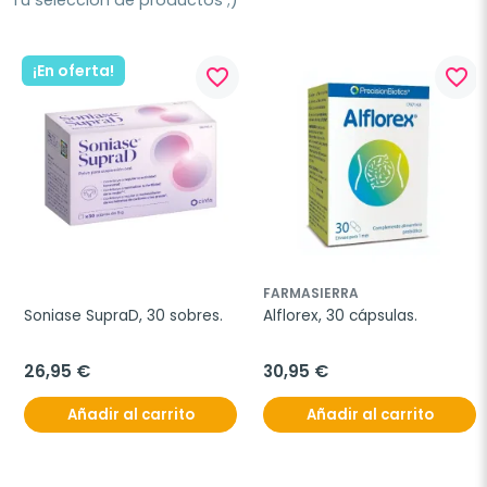
Tu selección de productos ;)
¡En oferta!
favorite_border
favorite_border
FARMASIERRA
Soniase SupraD, 30 sobres.
Alflorex, 30 cápsulas.
26,95 €
30,95 €
Añadir al carrito
Añadir al carrito