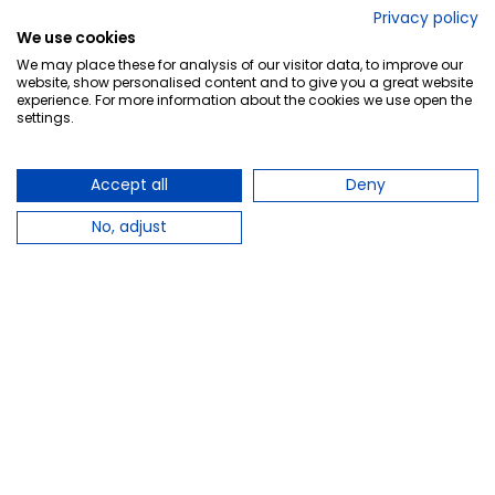
No lo decimos nosotros...
Privacy policy
We use cookies
¡Tu opinión es importante!
We may place these for analysis of our visitor data, to improve our
website, show personalised content and to give you a great website
experience. For more information about the cookies we use open the
settings.
Copyright © 2010-2026 Farmacia Barata S.L. Todos los
derechos reservados.
Accept all
Deny
No, adjust
Total:
79,90 €
−
+
Añadir al carrito