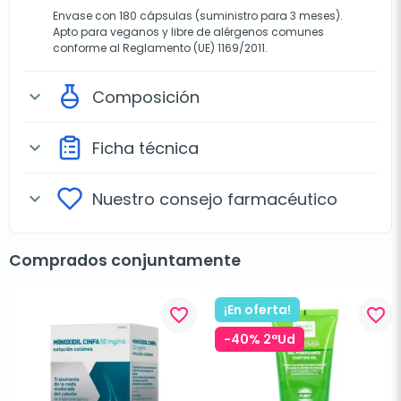
Envase con 180 cápsulas (suministro para 3 meses).
Apto para veganos y libre de alérgenos comunes
conforme al Reglamento (UE) 1169/2011.
Composición
expand_more
Ficha técnica
expand_more
Nuestro consejo farmacéutico
expand_more
Comprados conjuntamente
¡En oferta!
favorite_border
favorite_border
-40% 2ªUd