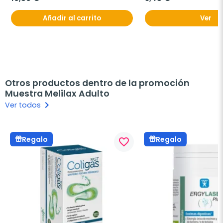
Añadir al carrito
Ver
Otros productos dentro de la promoción
Muestra Melilax Adulto
keyboard_arrow_right
Ver todos
Regalo
Regalo
favorite_border