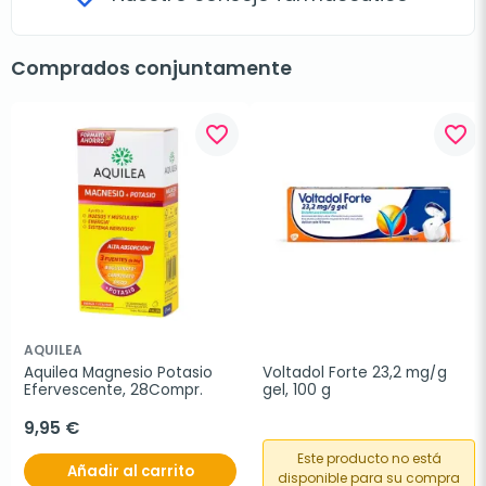
Comprados conjuntamente
favorite_border
favorite_border
AQUILEA
Aquilea Magnesio Potasio 
Voltadol Forte 23,2 mg/g 
Efervescente, 28Compr.
gel, 100 g
9,95 €
Este producto no está
Añadir al carrito
disponible para su compra