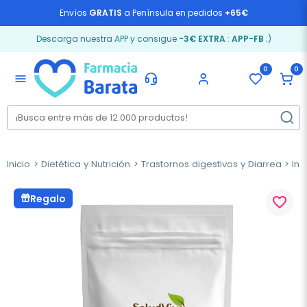
Envíos
GRATIS
a Península en pedidos
+65€
Descarga nuestra APP y consigue
-3€ EXTRA
:
APP-FB
;)
0
0
menu
Inicio
Dietética y Nutrición
Trastornos digestivos y Diarrea
Ind
Regalo
favorite_border