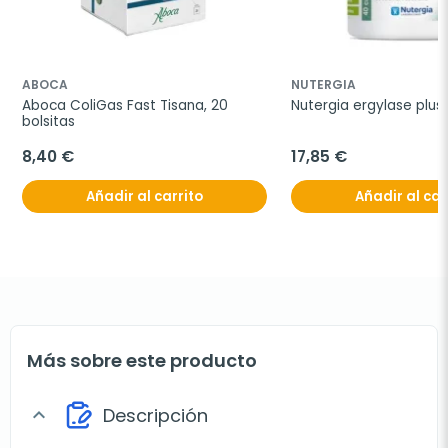
ABOCA
NUTERGIA
Aboca ColiGas Fast Tisana, 20 
Nutergia ergylase plus
bolsitas
8,40 €
17,85 €
Añadir al carrito
Añadir al car
Más sobre este producto
Descripción
expand_more