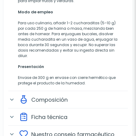
para limpiar frutas y verduras.
Modo de empleo
Para uso culinario, añadir 1–2 cucharaditas (5–10 g)
por cada 250 g de harina o masa, mezclando bien
antes de hornear. Para enjuagues bucales, disolver
media cucharadita en un vaso de agua, enjuagar la
boca durante 30 segundos y escupir. No superar las
dosis recomendadas y evitar su ingesta directa sin
diluir.
Presentación
Envase de 300 g en envase con cierre hermético que
protege el producto de la humedad.
Composición
expand_more
Ficha técnica
expand_more
Nuestro consejo farmacéutico
expand_more