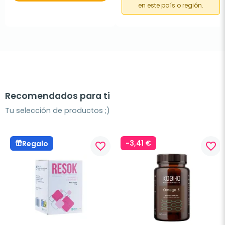
en este país o región.
Recomendados para ti
Tu selección de productos ;)
-3,41 €
Regalo
favorite_border
favorite_border