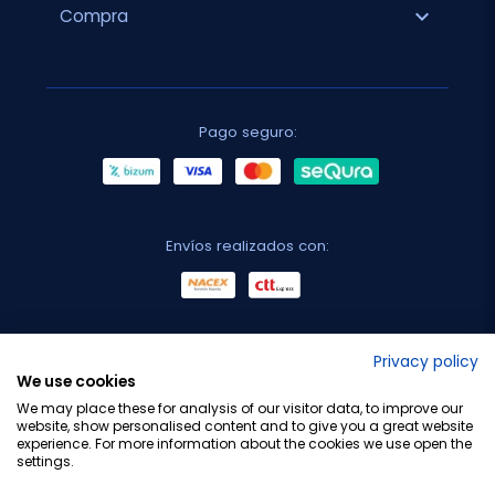
expand_more
Compra
Pago seguro:
Envíos realizados con:
No lo decimos nosotros...
Privacy policy
We use cookies
¡Tu opinión es importante!
We may place these for analysis of our visitor data, to improve our
website, show personalised content and to give you a great website
experience. For more information about the cookies we use open the
settings.
Copyright © 2010-2026 Farmacia Barata S.L. Todos los