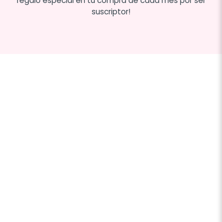
regalo especial en tu compra de cada mes por ser
suscriptor!