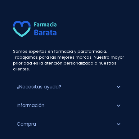
Somos expertos en farmacia y parafarmacia.
Trabajamos para las mejores marcas. Nuestra mayor
prioridad es la atención personalizada a nuestros
clientes.
expand_more
¿Necesitas ayuda?
expand_more
Información
expand_more
Compra