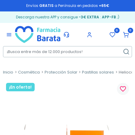
Envíos
GRATIS
a Península en pedidos
+65€
Descarga nuestra APP y consigue
-3€ EXTRA
:
APP-FB
;)
0
0
menu
Inicio
Cosmética
Protección Solar
Pastillas solares
Heliocar
¡En oferta!
favorite_border