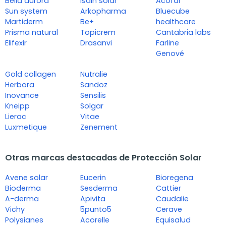
Bella aurora
Isdin solar
Acofar
Sun system
Arkopharma
Bluecube
Martiderm
Be+
healthcare
Prisma natural
Topicrem
Cantabria labs
Elifexir
Drasanvi
Farline
Genové
Gold collagen
Nutralie
Herbora
Sandoz
Inovance
Sensilis
Kneipp
Solgar
Lierac
Vitae
Luxmetique
Zenement
Otras marcas destacadas de Protección Solar
Avene solar
Eucerin
Bioregena
Bioderma
Sesderma
Cattier
A-derma
Apivita
Caudalie
Vichy
5punto5
Cerave
Polysianes
Acorelle
Equisalud