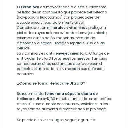
El Fernblock
da mayor eficacia a este suplemento.
Se trata de un compuesto que procede del helecho
(
Polypodium leucotomos) con propiedades de
autodefensa y reparación frente al sol.
Combinado con
minerales y vitaminas
protege la
piel de los rayos solares evitando el envejecimiento,
eritemas o insolación, manchas, pérdida de
defensas y alergias. Protege y repara el ADN de las
células.
La vitamina E es
anti-envejecimiento
, la C funge de
antioxidante
y la D
fortalece
los huesos
. También
se incorporan otras sustancias que favorecen el
correcto estado de la piel y mejoran sus defensas
naturales.
¿Cómo se toma Heliocare Ultra D?
Se recomienda
tomar una cápsula diaria de
Heliocare Ultra-D
, 30 minutos antes de tomar baños
de sol. Su uso durante continuas exposiciones a los
rayos solares aumenta el bronceado y lo prolonga.
Se puede disolver en jugos, yogurt, agua, etc.