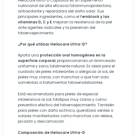
Heliocare Ultra-D Cápsulas es un suplemento
nutricional de alta eficacia fotoinmunoprotectora,
antioxidante y reparadora del daño solar.
Sus
principales ingredientes, como el F
ernblock y las
vitaminas D, C y E
mejoran la resistencia de la piel
ante agentes radicales y la preservan del
fotoenvejecimiento.
¿Por qué utilizar Heliocare Ultra-D?
Aporta una
protección oral homogénea en la
superficie corporal
, proporcionando un bronceado
uniforme y sano, totalmente natural. Es ideal para el
cuidado de pieles intolerantes o alérgicas al sol, de
pieles muy claras, con manchas o que han sido
sometidas a tratamientos fotosensibilizantes.
Está recomendado para pieles de especial
intolerancia al sol, fototipos muy claros y como
preventivo efectivo del fotoenvejecimiento. También
para pieles con daño actínico, queratosis seniles o
solares manifestadas como manchas con relieve,
picazón y descamación.
Composición de Heliocare Ultra-D