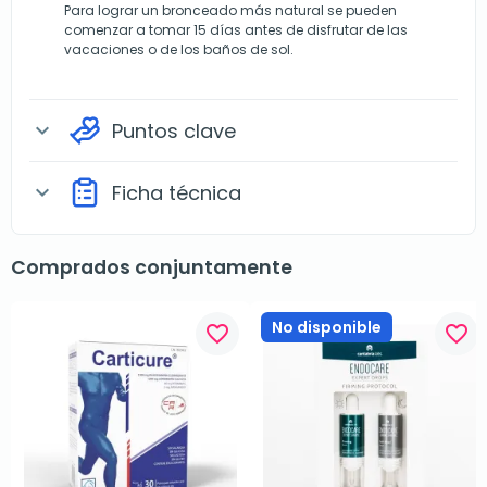
Para lograr un bronceado más natural se pueden
comenzar a tomar 15 días antes de disfrutar de las
vacaciones o de los baños de sol.
Puntos clave
expand_more
Ficha técnica
expand_more
Comprados conjuntamente
No disponible
favorite_border
favorite_border