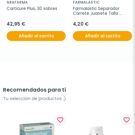
ARAFARMA
FARMALASTIC
Carticure Plus, 30 sobres
Farmalastic Separador 
Carrete Juanete Talla 
Única, 2 unidades
42,95 €
4,20 €
Añadir al carrito
Añadir al carrito
Recomendados para ti
Tu selección de productos ;)
favorite_border
favorite_border