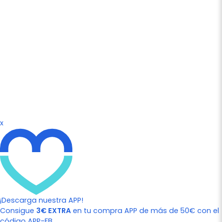
x
¡Descarga nuestra APP!
Consigue
3€ EXTRA
en tu compra APP de más de 50€ con el
código APP-FB