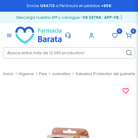
Envíos
GRATIS
a Península en pedidos
+65€
Descarga nuestra APP y consigue
-3€ EXTRA
:
APP-FB
;)
0
0
menu
Inicio
Higiene
Pies
Juanetes
Salvelox Protector de juanetes 
favorite_border