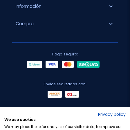
expand_more
Información
expand_more
Compra
Pago seguro:
Envíos realizados con:
No lo decimos nosotros...
Privacy policy
We use cookies
¡Tu opinión es importante!
We may place these for analysis of our visitor data, to improve our