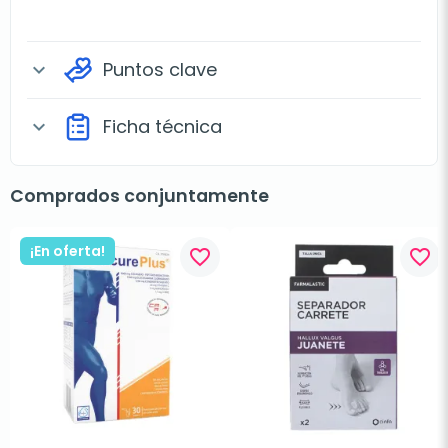
Puntos clave
expand_more
Ficha técnica
expand_more
Comprados conjuntamente
¡En oferta!
favorite_border
favorite_border