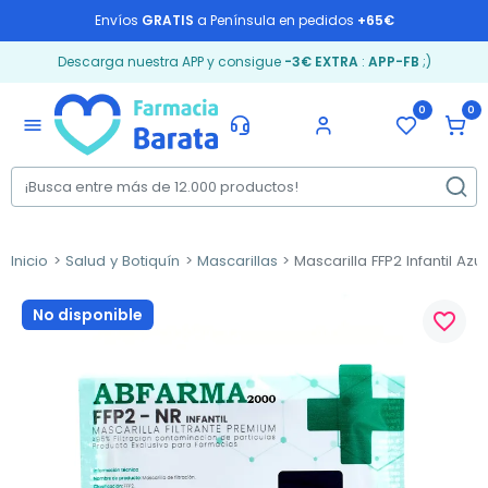
Envíos
GRATIS
a Península en pedidos
+65€
Descarga nuestra APP y consigue
-3€ EXTRA
:
APP-FB
;)
0
0
menu
Inicio
Salud y Botiquín
Mascarillas
Mascarilla FFP2 Infantil Azul
No disponible
favorite_border