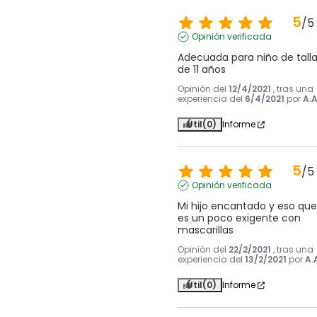
5
/
5
Opinión verificada
Adecuada para niño de talla
de 11 años
Opinión del
12/4/2021
, tras una
experiencia del
6/4/2021
por
A.A
Útil
(0)
Informe
5
/
5
Opinión verificada
Mi hijo encantado y eso que 
es un poco exigente con 
mascarillas
Opinión del
22/2/2021
, tras una
experiencia del
13/2/2021
por
A.
Útil
(0)
Informe