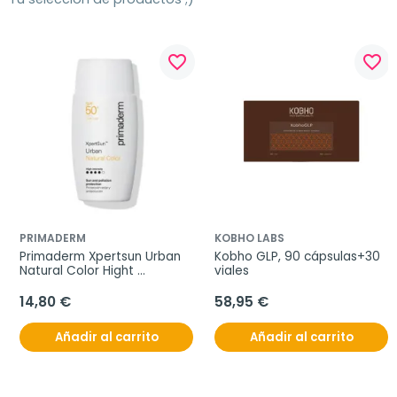
favorite_border
favorite_border
PRIMADERM
KOBHO LABS
Primaderm Xpertsun Urban 
Kobho GLP, 90 cápsulas+30 
Natural Color Hight 
viales
Intensity, 50 ml
14,80 €
58,95 €
Añadir al carrito
Añadir al carrito