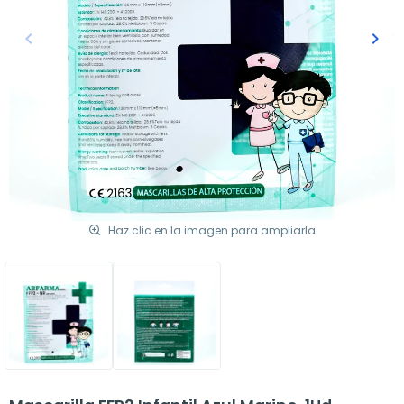
keyboard_arrow_left
keyboard_arrow_right
Anterior
Sigu
Haz clic en la imagen para ampliarla