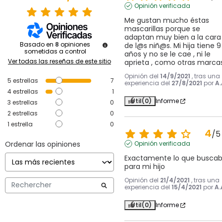
Opinión verificada
Me gustan mucho éstas 
mascarillas porque se 
adaptan muy bien a la cara 
Basado en
8
opiniones
de l@s niñ@s. Mi hija tiene 9 
sometidas a control
años y no se le cae , ni le 
Ver todas las reseñas de este sitio
aprieta , como otras marcas
Opinión del
14/9/2021
, tras una
5
estrellas
7
experiencia del
27/8/2021
por
A.
4
estrellas
1
Útil
(0)
Informe
3
estrellas
0
2
estrellas
0
1
estrella
0
4
/
5
Ordenar las opiniones
Opinión verificada
Exactamente lo que buscab
para mi hijo
Opinión del
21/4/2021
, tras una
experiencia del
15/4/2021
por
A.
Útil
(0)
Informe