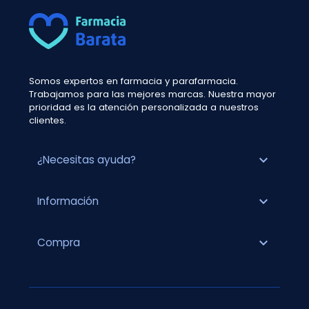
Somos expertos en farmacia y parafarmacia.
Trabajamos para las mejores marcas. Nuestra mayor
prioridad es la atención personalizada a nuestros
clientes.
expand_more
¿Necesitas ayuda?
expand_more
Información
expand_more
Compra