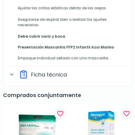
Ajustar las cintas elásticas detrás de las orejas.
Asegurarse de respirar bien o realizar los ajustes
necesarios.
Debe cubrir nariz y boca.
Presentación Mascarilla FFP2 Infantil Azul Marino
Empaque individual sellado con una mascarilla.
Ficha técnica
expand_more
Comprados conjuntamente
favorite_border
favorite_border