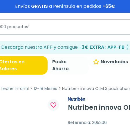
Envíos
GRATIS
a Península en pedidos
+65€
Descarga nuestra APP y consigue
-3€ EXTRA
:
APP-FB
;)
Ofertas en
Packs
Novedades
Solares
Ahorro
Leche Infantil
12-18 Meses
Nutriben innova OLM 3 pack ahorr
favorite_border
Nutriben innova O
Referencia: 205206