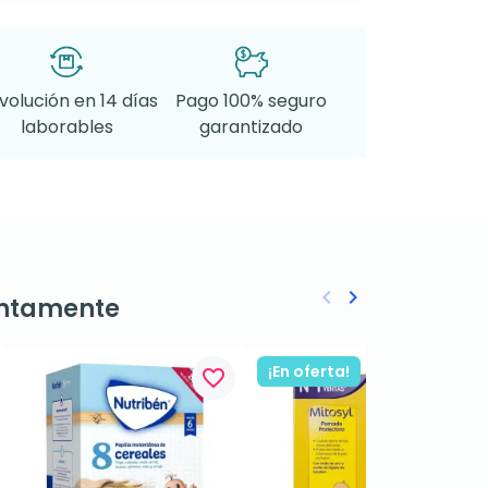
volución en 14 días
Pago 100% seguro
laborables
garantizado
keyboard_arrow_left
keyboard_arrow_right
ntamente
Anterior
Siguiente
¡En oferta!
favorite_border
favorite_border