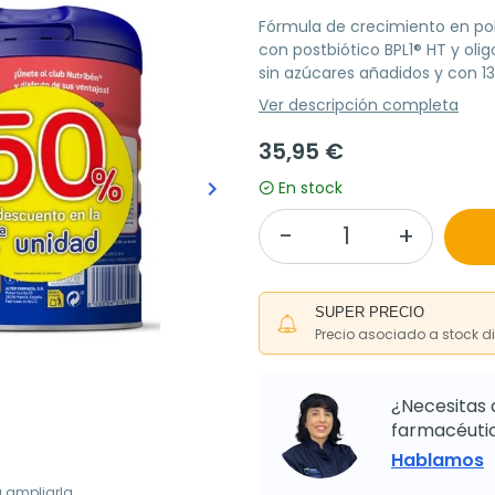
Fórmula de crecimiento en pol
con postbiótico BPL1® HT y olig
sin azúcares añadidos y con 13
Ver descripción completa
35,95 €
keyboard_arrow_right
En stock
Siguiente
SUPER PRECIO
Precio asociado a stock d
¿Necesitas 
farmacéutic
Hablamos
a ampliarla