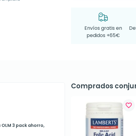
Envíos gratis en
De
pedidos +65€
Comprados conju
favorite_border
a OLM 3 pack ahorro,