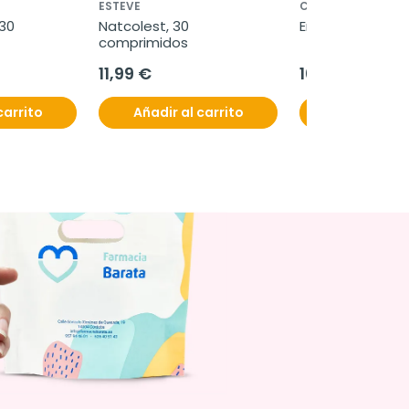
ESTEVE
CINFA
30 
Natcolest, 30 
Ergial, 20 sobre
comprimidos
11,99 €
10,99 €
carrito
Añadir al carrito
Añadir al c