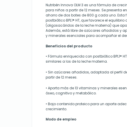
Nutribén Innova OLM 3 es una fórmula de crec
para niños a partir de 12 meses. Se presenta e
ahorro de dos botes de 800 g cada uno. Esta 
postbiótico BPL1® HT, que favorece el equilibrio d
(oligosacáridos de la leche materna) que apoy
Además, está libre de azúcares añadidos y a
y minerales esenciales para acompañar el desar
Beneficios del producto
• Fórmula enriquecida con postbiótico BPL1® H
similares a los de la leche materna.
• Sin azúcares añadidos, adaptada al perfil d
partir de 12 meses.
• Aporta más de 13 vitaminas y minerales esenc
óseo, cognitivo y metabólico.
• Bajo contenido proteico para un aporte ade
crecimiento.
Modo de empleo