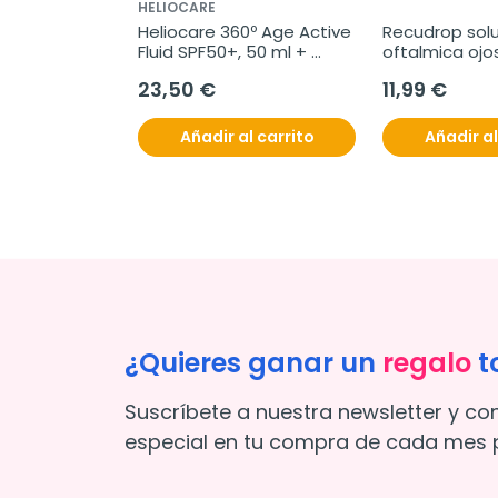
HELIOCARE
Heliocare 360º Age Active 
Recudrop solu
Fluid SPF50+, 50 ml + 
oftalmica ojos
REGALO Age Barrier 
ml
23,50 €
11,99 €
Hyaluboost Serum
Añadir al carrito
Añadir al
¿Quieres ganar un
regalo
t
Suscríbete a nuestra newsletter y co
especial en tu compra de cada mes p