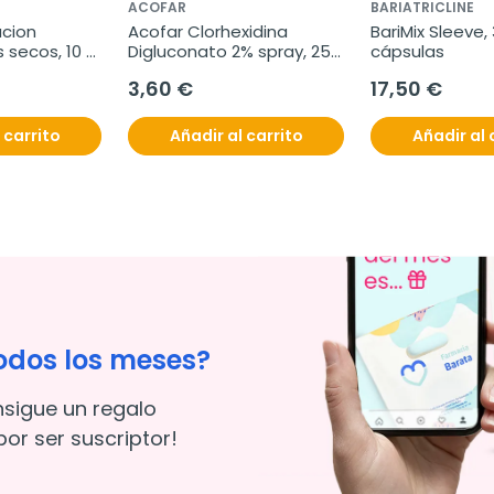
ACOFAR
BARIATRICLINE
cion 
Acofar Clorhexidina 
BariMix Sleeve, 
 secos, 10 
Digluconato 2% spray, 25 
cápsulas
ml
3,60 €
17,50 €
 carrito
Añadir al carrito
Añadir al 
odos los meses?
nsigue un regalo
or ser suscriptor!