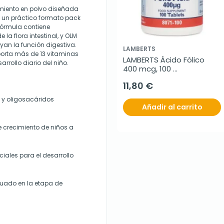
imiento en polvo diseñada
n un práctico formato pack
fórmula contiene
e la flora intestinal, y OLM
an la función digestiva.
LAMBERTS
porta más de 13 vitaminas
LAMBERTS Ácido Fólico 
rollo diario del niño.
400 mcg, 100 
comprimidos.
11,80 €
T y oligosacáridos
Añadir al carrito
e crecimiento de niños a
iales para el desarrollo
cuado en la etapa de