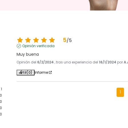
5
/
5
Opinión verificada
Muy buena
Opinión del
6/2/2024
, tras una experiencia del
16/1/2024
por
A.
Útil
(0)
Informe
1
1
0
0
0
0