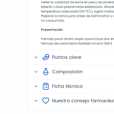
Verter la cantidad de leche en polvo recomenda
biberón o taza previamente esterilizada. Añad
temperatura adecuada (40 °C) y agitar hasta
Preparar la toma justo antes de administrar y 
no consumido.
Presentación
Formato pack ahorro duplo que incluye dos e
fórmula de crecimiento Nutribén Innova OLM 3.
Puntos clave
expand_more
Composición
expand_more
Ficha técnica
expand_more
Nuestro consejo farmacéu
expand_more