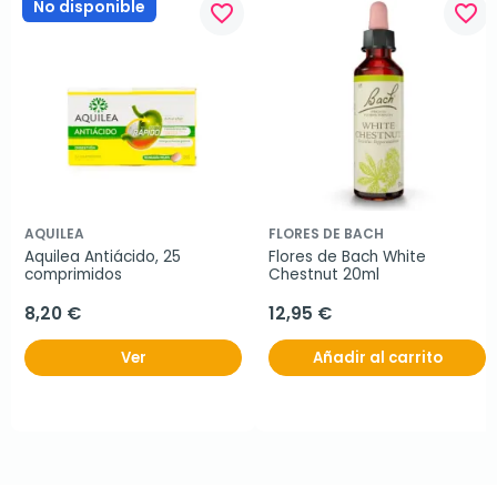
No disponible
favorite_border
favorite_border
AQUILEA
FLORES DE BACH
Aquilea Antiácido, 25 
Flores de Bach White 
comprimidos
Chestnut 20ml
8,20 €
12,95 €
Ver
Añadir al carrito