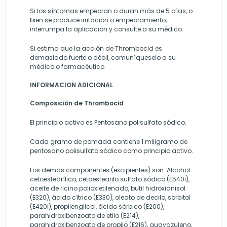
Si los síntomas empeoran o duran más de 5 días, o
bien se produce irritación o empeoramiento,
interrumpa la aplicación y consulte a su médico.
Si estima que la acción de Thrombocid es
demasiado fuerte o débil, comuníqueselo a su
médico o farmacéutico.
INFORMACION ADICIONAL
Composición de Thrombocid
El principio activo es Pentosano polisulfato sódico.
Cada gramo de pomada contiene 1 miligramo de
pentosano polisulfato sódico como principio activo.
Los demás componentes (excipientes) son: Alcohol
cetoestearílico, cetoestearilo sulfato sódico (E540i),
aceite de ricino polioxietilenado, butil hidroxianisol
(E320), ácido cítrico (E330), oleato de decilo, sorbitol
(E420i), propilenglicol, ácido sórbico (E200),
parahidroxibenzoato de etilo (E214),
parahidroxibenzoato de propilo (E216), guayazuleno,