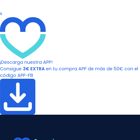
x
¡Descarga nuestra APP!
Consigue
3€ EXTRA
en tu compra APP de más de 50€ con el
código APP-FB