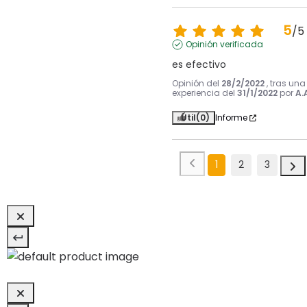
5
/
5
Opinión verificada
es efectivo
Opinión del
28/2/2022
, tras una
experiencia del
31/1/2022
por
A.
Útil
(0)
Informe
1
2
3