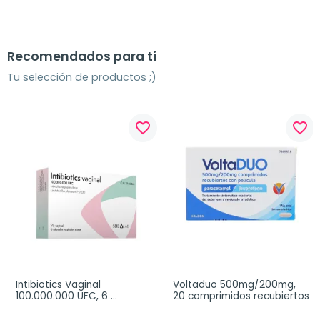
Recomendados para ti
Tu selección de productos ;)
favorite_border
favorite_border
Intibiotics Vaginal 
Voltaduo 500mg/200mg, 
100.000.000 UFC, 6 
20 comprimidos recubiertos
cápsulas vaginales