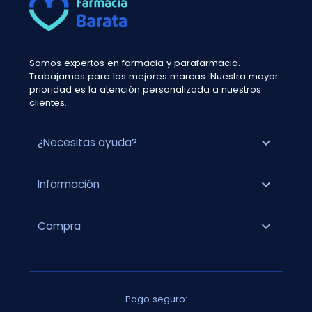
Somos expertos en farmacia y parafarmacia.
Trabajamos para las mejores marcas. Nuestra mayor
prioridad es la atención personalizada a nuestros
clientes.
expand_more
¿Necesitas ayuda?
expand_more
Información
expand_more
Compra
Pago seguro: