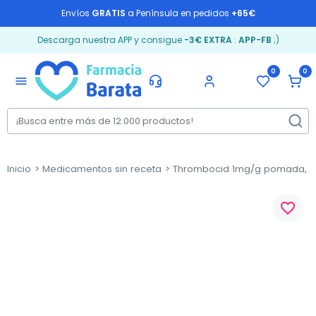
Envíos
GRATIS
a Península en pedidos
+65€
Descarga nuestra APP y consigue
-3€ EXTRA
:
APP-FB
;)
0
0
menu
Inicio
Medicamentos sin receta
Thrombocid 1mg/g pomada, 6
favorite_border