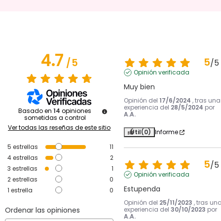
4.7
5
/
5
/
5
Opinión verificada
Muy bien
Opinión del
17/6/2024
, tras una
experiencia del
28/5/2024
por
Basado en
14
opiniones
A.A.
sometidas a control
Ver todas las reseñas de este sitio
Útil
(0)
Informe
5
estrellas
11
4
estrellas
2
5
/
5
3
estrellas
1
Opinión verificada
2
estrellas
0
Estupenda
1
estrella
0
Opinión del
25/11/2023
, tras un
Ordenar las opiniones
experiencia del
30/10/2023
por
A.A.