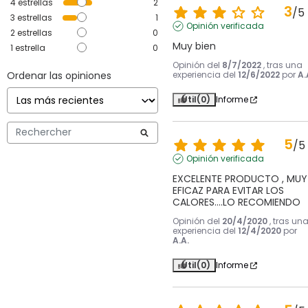
4
estrellas
2
3
/
5
3
estrellas
1
Opinión verificada
2
estrellas
0
Muy bien
1
estrella
0
Opinión del
8/7/2022
, tras una
Ordenar las opiniones
experiencia del
12/6/2022
por
A.
Útil
(0)
Informe
5
/
5
Opinión verificada
EXCELENTE PRODUCTO , MUY 
EFICAZ PARA EVITAR LOS 
CALORES....LO RECOMIENDO
Opinión del
20/4/2020
, tras un
experiencia del
12/4/2020
por
A.A.
Útil
(0)
Informe