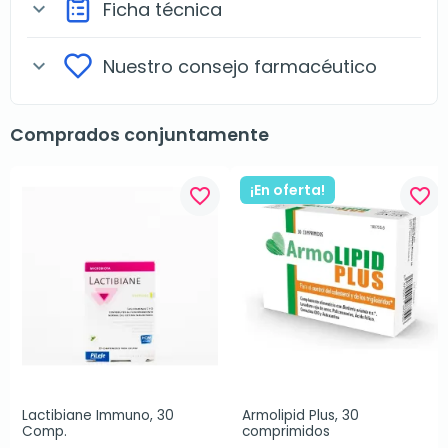
Ficha técnica
expand_more
Nuestro consejo farmacéutico
expand_more
Comprados conjuntamente
¡En oferta!
favorite_border
favorite_border
Lactibiane Immuno, 30 
Armolipid Plus, 30 
Comp.
comprimidos