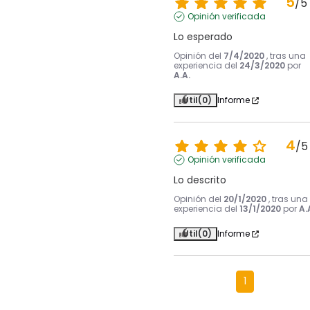
5
/
5
Opinión verificada
Lo esperado
Opinión del
7/4/2020
, tras una
experiencia del
24/3/2020
por
A.A.
Útil
(0)
Informe
4
/
5
Opinión verificada
Lo descrito
Opinión del
20/1/2020
, tras una
experiencia del
13/1/2020
por
A.
Útil
(0)
Informe
1