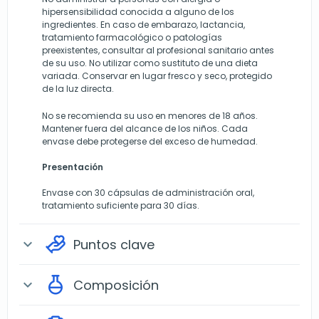
hipersensibilidad conocida a alguno de los
ingredientes. En caso de embarazo, lactancia,
tratamiento farmacológico o patologías
preexistentes, consultar al profesional sanitario antes
de su uso. No utilizar como sustituto de una dieta
variada. Conservar en lugar fresco y seco, protegido
de la luz directa.
No se recomienda su uso en menores de 18 años.
Mantener fuera del alcance de los niños. Cada
envase debe protegerse del exceso de humedad.
Presentación
Envase con 30 cápsulas de administración oral,
tratamiento suficiente para 30 días.
Puntos clave
expand_more
Composición
expand_more