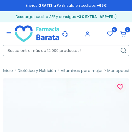
Envíos
GRATIS
a Península en pedidos
+65€
Descarga nuestra APP y consigue
-3€ EXTRA
:
APP-FB
;)
0
0
menu
Inicio
Dietética y Nutrición
Vitaminas para mujer
Menopausia
favorite_border