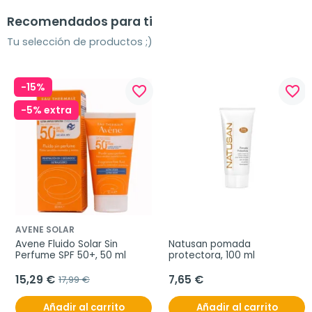
Recomendados para ti
Tu selección de productos ;)
-15%
favorite_border
favorite_border
-5% extra
AVENE SOLAR
Avene Fluido Solar Sin 
Natusan pomada 
Perfume SPF 50+, 50 ml
protectora, 100 ml
15,29 €
7,65 €
17,99 €
Añadir al carrito
Añadir al carrito