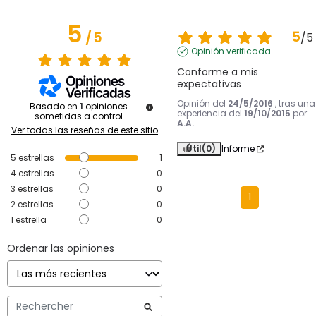
5
5
/
5
/
5
Opinión verificada
Conforme a mis 
expectativas
Opinión del
24/5/2016
, tras una
Basado en
1
opiniones
experiencia del
19/10/2015
por
sometidas a control
A.A.
Ver todas las reseñas de este sitio
Útil
(0)
Informe
5
estrellas
1
4
estrellas
0
3
estrellas
0
1
2
estrellas
0
1
estrella
0
Ordenar las opiniones