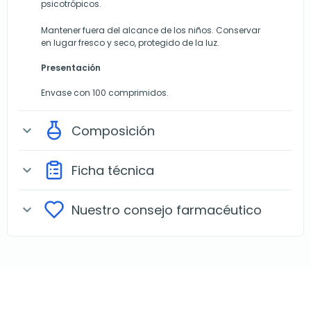
psicotrópicos.
Mantener fuera del alcance de los niños. Conservar
en lugar fresco y seco, protegido de la luz.
Presentación
Envase con 100 comprimidos.
Composición
expand_more
Ficha técnica
expand_more
Nuestro consejo farmacéutico
expand_more