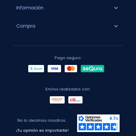
expand_more
Información
expand_more
Compra
Pago seguro:
Envíos realizados con:
No lo decimos nosotros...
¡Tu opinión es importante!