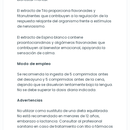
El extracto de Tilo proporciona flavonoides y
fitonutrientes que contribuyen a la regulación de la
respuesta relajante del organismo frente a estímulos
de nerviosismo.
El extracto de Espino blanco contiene
proantocianidinas y oligómeros flavonoides que
contribuyen al bienestar emocional, apoyando la
sensación de calma.
Modo de empleo
Se recomienda la ingesta de 5 comprimidos antes
del desayuno y 5 comprimidos antes de la cena,
dejando que se disuelvan lentamente bajo la lengua.
No se debe superar la dosis diaria indicada.
Advertencias
No utilizar como sustituto de una dieta equilibrada.
No está recomendado en menores de 12 años,
embarazo o lactancia. Consultar al profesional
sanitario en caso de tratamiento con litio o fármacos