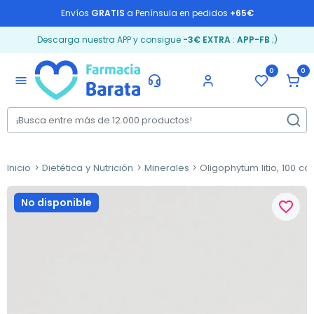
Envíos
GRATIS
a Península en pedidos
+65€
Descarga nuestra APP y consigue
-3€ EXTRA
:
APP-FB
;)
0
0
menu
Inicio
Dietética y Nutrición
Minerales
Oligophytum litio, 100 c
No disponible
favorite_border