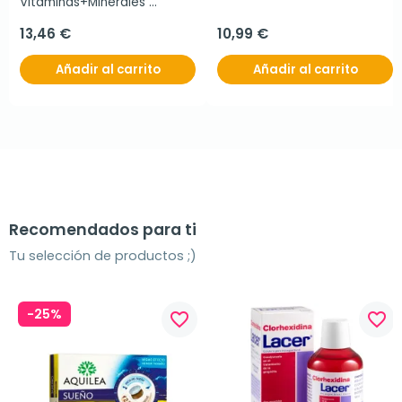
Vitaminas+Minerales 
Energía e Inmunidad, 90 
comprimidos
13,46 €
10,99 €
Añadir al carrito
Añadir al carrito
Recomendados para ti
Tu selección de productos ;)
-25%
favorite_border
favorite_border