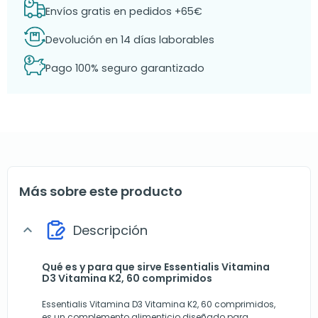
Envíos gratis en pedidos +65€
Devolución en 14 días laborables
Pago 100% seguro garantizado
Más sobre este producto
Descripción
expand_more
Qué es y para que sirve Essentialis Vitamina
D3 Vitamina K2, 60 comprimidos
Essentialis Vitamina D3 Vitamina K2, 60 comprimidos,
es un complemento alimenticio diseñado para