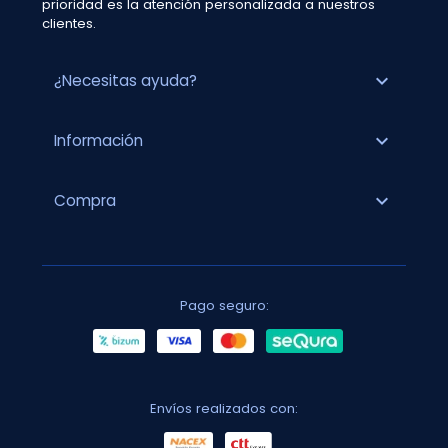
prioridad es la atención personalizada a nuestros
clientes.
expand_more
¿Necesitas ayuda?
expand_more
Información
expand_more
Compra
Pago seguro:
Envíos realizados con: