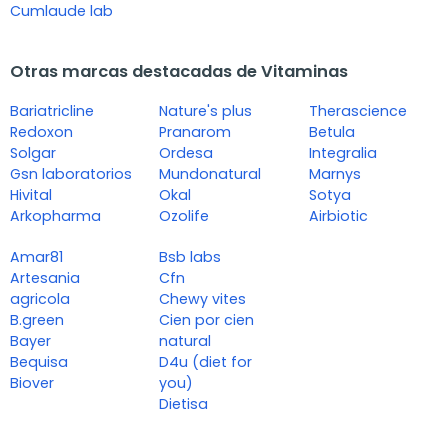
Cumlaude lab
Otras marcas destacadas de Vitaminas
Bariatricline
Nature's plus
Therascience
Redoxon
Pranarom
Betula
Solgar
Ordesa
Integralia
Gsn laboratorios
Mundonatural
Marnys
Hivital
Okal
Sotya
Arkopharma
Ozolife
Airbiotic
Amar81
Bsb labs
Artesania
Cfn
agricola
Chewy vites
B.green
Cien por cien
Bayer
natural
Bequisa
D4u (diet for
Biover
you)
Dietisa