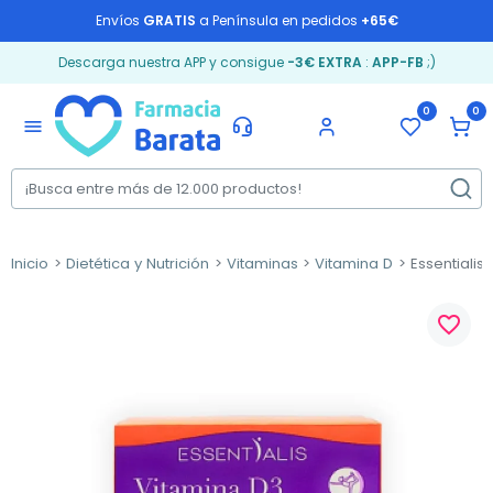
Envíos
GRATIS
a Península en pedidos
+65€
Descarga nuestra APP y consigue
-3€ EXTRA
:
APP-FB
;)
0
0
menu
Inicio
Dietética y Nutrición
Vitaminas
Vitamina D
Essentialis
favorite_border