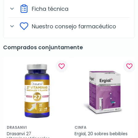
Ficha técnica
expand_more
Nuestro consejo farmacéutico
expand_more
Comprados conjuntamente
favorite_border
favorite_border
DRASANVI
CINFA
Drasanvi 27 
Ergial, 20 sobres bebibles