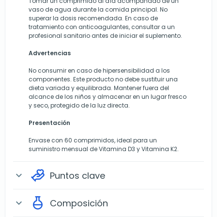
Tomar un comprimido al día acompañado de un
vaso de agua durante la comida principal. No
superar la dosis recomendada. En caso de
tratamiento con anticoagulantes, consultar a un
profesional sanitario antes de iniciar el suplemento.
Advertencias
No consumir en caso de hipersensibilidad a los
componentes. Este producto no debe sustituir una
dieta variada y equilibrada. Mantener fuera del
alcance de los niños y almacenar en un lugar fresco
y seco, protegido de la luz directa.
Presentación
Envase con 60 comprimidos, ideal para un
suministro mensual de Vitamina D3 y Vitamina K2.
Puntos clave
expand_more
Composición
expand_more