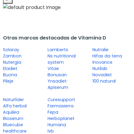
Otras marcas destacadas de Vitamina D
Solaray
Lamberts
Nutralie
Zambon
Ns nutritional
Hifas da terra
Nutergia
system
Inovance
Eladiet
Vitae
Nutilab
Buona
Bonusan
Novadiet
Pileje
Ynsadiet
100 natural
Apiserum
Naturlíder
Curesupport
Alfa herbal
Farmasierra
Aquilea
Fepa
Bioserum
Herboplanet
Bluecube
Humana
healthcare
Ivb