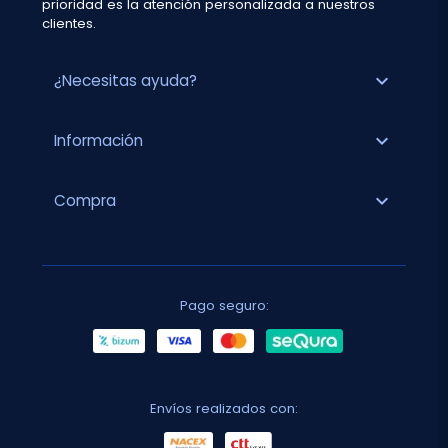
prioridad es la atención personalizada a nuestros
clientes.
expand_more
¿Necesitas ayuda?
expand_more
Información
expand_more
Compra
Pago seguro:
Envíos realizados con: