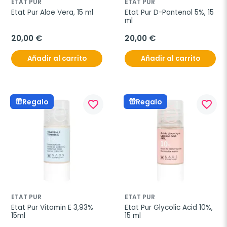
ETAT PUR
ETAT PUR
Etat Pur Aloe Vera, 15 ml
Etat Pur D-Pantenol 5%, 15 
ml
20,00 €
20,00 €
Añadir al carrito
Añadir al carrito
Regalo
Regalo
favorite_border
favorite_border
ETAT PUR
ETAT PUR
Etat Pur Vitamin E 3,93% 
Etat Pur Glycolic Acid 10%, 
15ml
15 ml