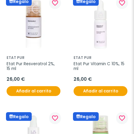
Regalo
Regalo
favorite_border
favorite_border
ETAT PUR
ETAT PUR
Etat Pur Resveratrol 2%, 
Etat Pur Vitamin C 10%, 15 
15 ml
ml
26,00 €
26,00 €
Añadir al carrito
Añadir al carrito
Regalo
Regalo
favorite_border
favorite_border