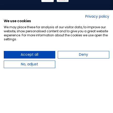
No lo decimos nosotros...
Privacy policy
We use cookies
¡Tu opinión es importante!
We may place these for analysis of our visitor data, to improve our
website, show personalised content and to give you a great website
experience. For more information about the cookies we use open the
settings.
Copyright © 2010-2026 Farmacia Barata S.L. Todos los
derechos reservados.
Accept all
Deny
No, adjust