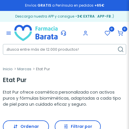
Envíos
GRATIS
a Península en pedidos
+65€
Descarga nuestra APP y consigue
-3€ EXTRA
:
APP-FB
;)
0
0
menu
Inicio
Marcas
Etat Pur
Etat Pur
Etat Pur ofrece cosmética personalizada con activos
puros y fórmulas biomiméticas, adaptadas a cada tipo
de piel para un cuidado eficaz y seguro.
Ordenar
Filtrar por