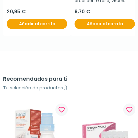
árbol del té rosa, 250ml.
20,95 €
9,70 €
Añadir al carrito
Añadir al carrito
Recomendados para ti
Tu selección de productos ;)
favorite_border
favorite_border