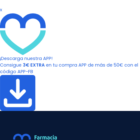
x
¡Descarga nuestra APP!
Consigue
3€ EXTRA
en tu compra APP de más de 50€ con el
código APP-FB