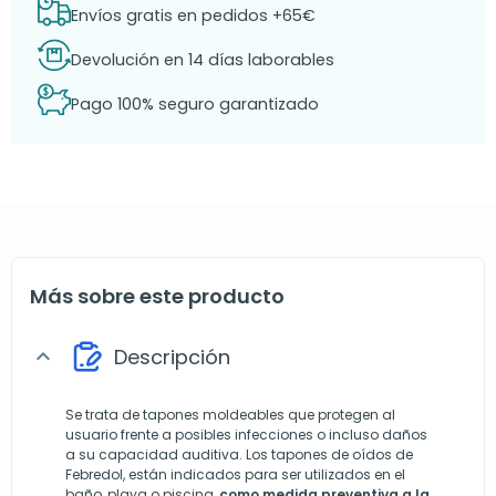
Envíos gratis en pedidos +65€
Devolución en 14 días laborables
Pago 100% seguro garantizado
Más sobre este producto
Descripción
expand_more
Se trata de tapones moldeables que protegen al
usuario frente a posibles infecciones o incluso daños
a su capacidad auditiva. Los tapones de oídos de
Febredol, están indicados para ser utilizados en el
baño, playa o piscina,
como medida preventiva a la