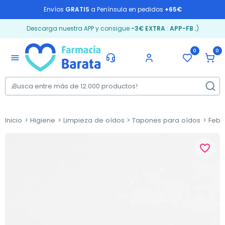
Envíos
GRATIS
a Península en pedidos
+65€
Descarga nuestra APP y consigue
-3€ EXTRA
:
APP-FB
;)
0
0
menu
Inicio
Higiene
Limpieza de oídos
Tapones para oídos
Febre
favorite_border