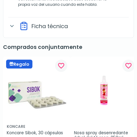
propia voz del usuario cuando este habla.
Ficha técnica
expand_more
Comprados conjuntamente
Regalo
favorite_border
favorite_border
KONCARE
Koncare Sibok, 30 cápsulas
Nosa spray desenredante 