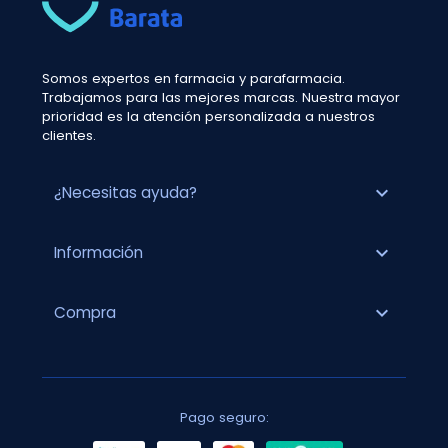
Somos expertos en farmacia y parafarmacia.
Trabajamos para las mejores marcas. Nuestra mayor
prioridad es la atención personalizada a nuestros
clientes.
expand_more
¿Necesitas ayuda?
expand_more
Información
expand_more
Compra
Pago seguro: