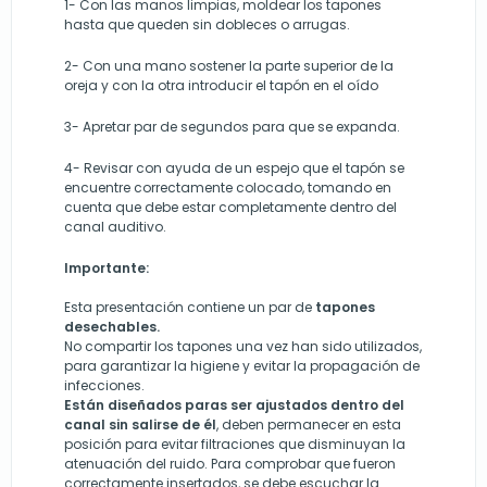
1-
Con las manos limpias, moldear los tapones
hasta que queden sin dobleces o arrugas.
2-
Con una mano sostener la parte superior de la
oreja y con la otra introducir el tapón en el oído
3-
Apretar par de segundos para que se expanda.
4-
Revisar con ayuda de un espejo que el tapón se
encuentre correctamente colocado, tomando en
cuenta que debe estar completamente dentro del
canal auditivo.
Importante:
Esta presentación contiene un par de
tapones
desechables.
No compartir los tapones una vez han sido utilizados,
para garantizar la higiene y evitar la propagación de
infecciones.
Están diseñados paras ser ajustados dentro del
canal sin salirse de él
, deben permanecer en esta
posición para evitar filtraciones que disminuyan la
atenuación del ruido. Para comprobar que fueron
correctamente insertados, se debe escuchar la