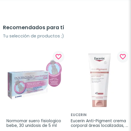
Recomendados para ti
Tu selección de productos ;)
favorite_border
favorite_border
EUCERIN
Normomar suero fisiologico 
Eucerin Anti-Pigment crema 
bebe, 30 unidosis de 5 ml
corporal áreas localizadas, 
200 ml