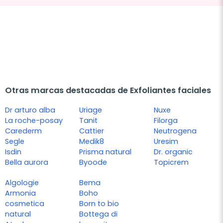
Otras marcas destacadas de Exfoliantes faciales
Dr arturo alba
Uriage
Nuxe
La roche-posay
Tanit
Filorga
Carederm
Cattier
Neutrogena
Segle
Medik8
Uresim
Isdin
Prisma natural
Dr. organic
Bella aurora
Byoode
Topicrem
Algologie
Bema
Armonia
Boho
cosmetica
Born to bio
natural
Bottega di