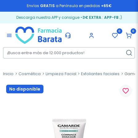
Envíos
GRATIS
a Península en pedidos
+65€
Descarga nuestra APP y consigue
-3€ EXTRA
:
APP-FB
;)
0
0
menu
Inicio
Cosmética
Limpieza Facial
Exfoliantes faciales
Gamard
No disponible
favorite_border