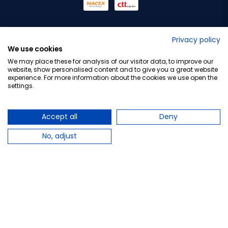
No lo decimos nosotros...
Privacy policy
We use cookies
¡Tu opinión es importante!
We may place these for analysis of our visitor data, to improve our
website, show personalised content and to give you a great website
experience. For more information about the cookies we use open the
settings.
Copyright © 2010-2026 Farmacia Barata S.L. Todos los
derechos reservados.
Accept all
Deny
No, adjust
Total:
14,80 €
PLAZO DE ENTREGA: Hasta 3 días laborables
Avísame cuando esté disponible