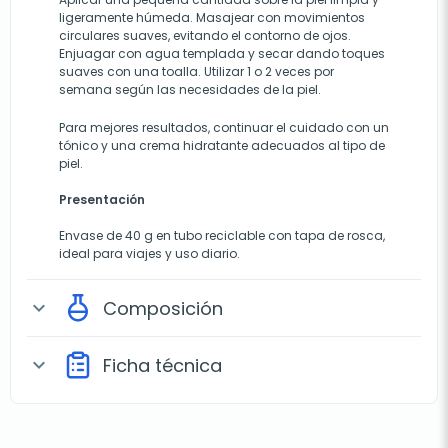
ligeramente húmeda. Masajear con movimientos
circulares suaves, evitando el contorno de ojos.
Enjuagar con agua templada y secar dando toques
suaves con una toalla. Utilizar 1 o 2 veces por
semana según las necesidades de la piel.
Para mejores resultados, continuar el cuidado con un
tónico y una crema hidratante adecuados al tipo de
piel.
Presentación
Envase de 40 g en tubo reciclable con tapa de rosca,
ideal para viajes y uso diario.
Composición
expand_more
Ficha técnica
expand_more