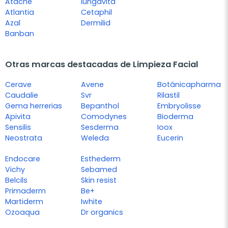
Atache
lungavita
Atlantia
Cetaphil
Azal
Dermilid
Banban
Otras marcas destacadas de Limpieza Facial
Cerave
Avene
Botánicapharma
Caudalie
Svr
Rilastil
Gema herrerias
Bepanthol
Embryolisse
Apivita
Comodynes
Bioderma
Sensilis
Sesderma
Ioox
Neostrata
Weleda
Eucerin
Endocare
Esthederm
Vichy
Sebamed
Belcils
Skin resist
Primaderm
Be+
Martiderm
Iwhite
Ozoaqua
Dr organics