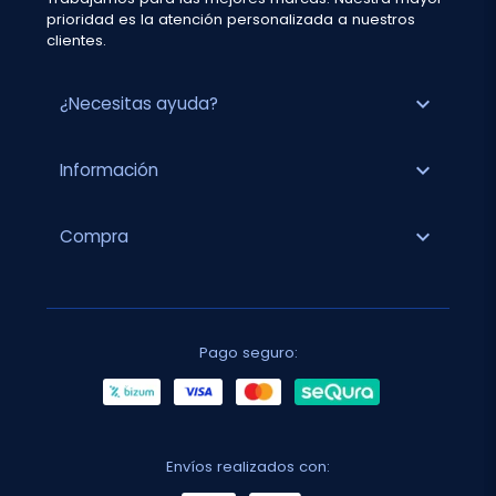
prioridad es la atención personalizada a nuestros
clientes.
expand_more
¿Necesitas ayuda?
expand_more
Información
expand_more
Compra
Pago seguro:
Envíos realizados con: