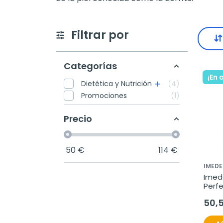
Filtrar por
Categorías
¡En 
Dietética y Nutrición
4
Promociones
1
Precio
50
€
114
€
IMEDE
Imed
Perfe
comp
50,