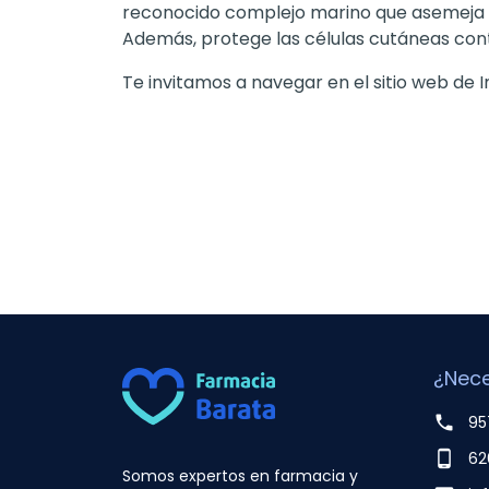
reconocido complejo marino que asemeja la 
Además, protege las células cutáneas con
Te invitamos a navegar en el sitio web de
¿Nece
phone
95
phone_android
62
Somos expertos en farmacia y