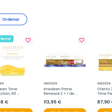
Ordenar
oferta!
favorite_border
favorite_border
EN
IMEDEEN
IMEDEEN
een Time 
Imedeen Prime 
Oferta 
ction, 60 
Renewal 2 + 1 de 
Time Per
rimidos
REGALO
comprim
58 €
113,95 €
87,90