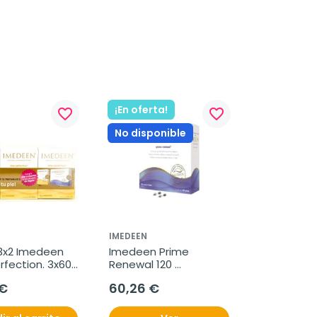
¡En oferta!
favorite_border
favorite_border
No disponible
IMEDEEN
3x2 Imedeen 
Imedeen Prime 
fection. 3x60 
Renewal 120 
idos.
comprimidos
 €
60,26 €