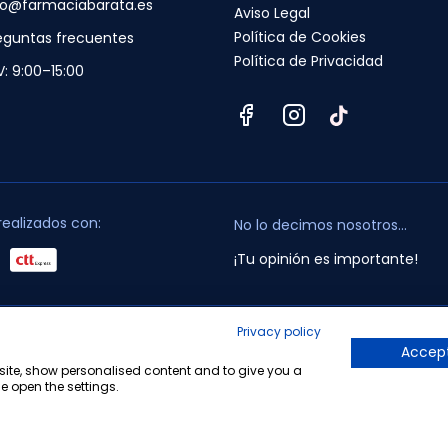
fo@farmaciabarata.es
Aviso Legal
Política de Cookies
eguntas frecuentes
Política de Privacidad
V: 9:00–15:00
realizados con:
No lo decimos nosotros...
¡Tu opinión es importante!
Privacy policy
opyright © 2010-2026 Farmacia Barata S.L. Todos los derechos reservado
Accept
bsite, show personalised content and to give you a
e open the settings.