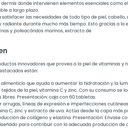
la dermis donde intervienen elementos esenciales como el
le a largo plazo.
satisfacer las necesidades de todo tipo de piel, cabello
 y radiante durante mucho más tiempo. Esto gracias a la 
nas y polisacáridos marinos, extracto de
en
oductos innovadores que provea a la piel de vitaminas y 
destacados están:
imenticio que ayuda a aumentar la hidratación y la lumin
tejidos de la piel, vitamina C y zinc. Con su consumo se l
libres. Presentación: caja con 60 tabletas.
 arrugas, líneas de expresión e imperfecciones cutáneas
ina C, zinc y extracto de uva. Actúa desde la capa más p
roducción de colágeno y elastina. Presentación: Envase c
señado para contribuir con la adecuada producción de c