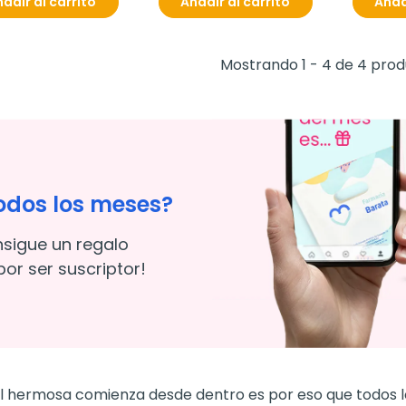
adir al carrito
Añadir al carrito
Añad
Mostrando 1 - 4 de 4 pro
odos los meses?
nsigue un regalo
or ser suscriptor!
iel hermosa comienza desde dentro es por eso que todos l