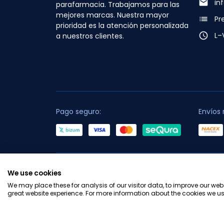
email
in
parafarmacia. Trabajamos para las
mejores marcas. Nuestra mayor
list
Pr
prioridad es la atención personalizada
access_time
L–
a nuestros clientes.
Pago seguro:
Envíos 
C
We use cookies
We may place these for analysis of our visitor data, to improve our we
great website experience. For more information about the cookies we us