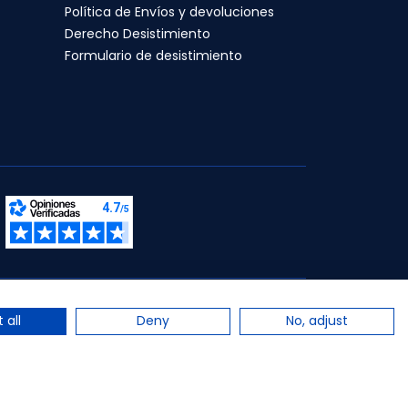
Política de Envíos y devoluciones
Derecho Desistimiento
Formulario de desistimiento
s.
 all
Deny
No, adjust