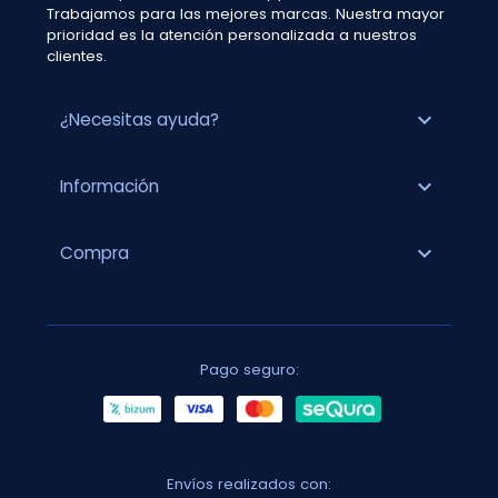
Trabajamos para las mejores marcas. Nuestra mayor
prioridad es la atención personalizada a nuestros
clientes.
expand_more
¿Necesitas ayuda?
expand_more
Información
expand_more
Compra
Pago seguro:
Envíos realizados con: