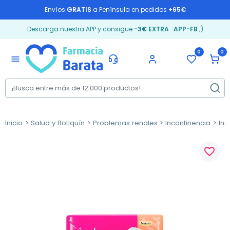
Envíos
GRATIS
a Península en pedidos
+65€
Descarga nuestra APP y consigue
-3€ EXTRA
:
APP-FB
;)
0
0
menu
Inicio
Salud y Botiquín
Problemas renales
Incontinencia
Ind
favorite_border