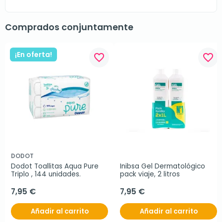
Comprados conjuntamente
¡En oferta!
favorite_border
favorite_border
DODOT
Dodot Toallitas Aqua Pure 
Inibsa Gel Dermatológico 
Triplo , 144 unidades.
pack viaje, 2 litros
7,95 €
7,95 €
Añadir al carrito
Añadir al carrito