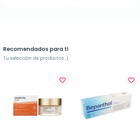
Recomendados para ti
Tu selección de productos ;)
favorite_border
favorite_border