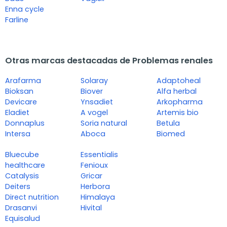
Enna cycle
Farline
Otras marcas destacadas de Problemas renales
Arafarma
Solaray
Adaptoheal
Bioksan
Biover
Alfa herbal
Devicare
Ynsadiet
Arkopharma
Eladiet
A vogel
Artemis bio
Donnaplus
Soria natural
Betula
Intersa
Aboca
Biomed
Bluecube
Essentialis
healthcare
Fenioux
Catalysis
Gricar
Deiters
Herbora
Direct nutrition
Himalaya
Drasanvi
Hivital
Equisalud