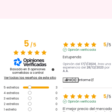
5
5
/
5
/
5
Opinión verificada
Estupenda
Opinión del
17/1/2024
, tras una
experiencia del
28/12/2023
por
Basado en
3
opiniones
A.A.
sometidas a control
Ver todas las reseñas de este sitio
Útil
(0)
Informe
5
estrellas
3
4
estrellas
0
5
/
5
3
estrellas
0
Opinión verificada
2
estrellas
0
El mejor precio del mercado.
1
estrella
0