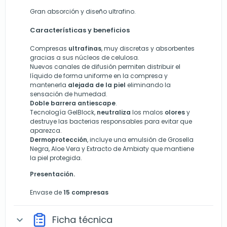
Gran absorción y diseño ultrafino.
Características y beneficios
Compresas
ultrafinas
, muy discretas y absorbentes
gracias a sus núcleos de celulosa.
Nuevos canales de difusión permiten distribuir el
líquido de forma uniforme en la compresa y
mantenerla
alejada de la piel
eliminando la
sensación de humedad.
Doble barrera antiescape
.
Tecnología GelBlock,
neutraliza
los malos
olores
y
destruye las bacterias responsables para evitar que
aparezca.
Dermoprotección
, incluye una emulsión de Grosella
Negra, Aloe Vera y Extracto de Ambiaty que mantiene
la piel protegida.
Presentación.
Envase de
15 compresas
Ficha técnica
expand_more