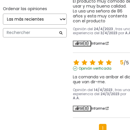
El producto muy cómodo de
usar y muy buena calidad.  
Ordenar las opiniones
Lo usa una señora de 86 
años y esta muy contenta 
con el producto
Opinión del
24/4/2023
, tras un
experiencia del
3/4/2023
por
A.
Útil
(0)
Informe
5
/
5
Opinión verificada
La comanda va arribar el dia
que van dir-me.
Opinión del
14/4/2023
, tras una
experiencia del
24/3/2023
por
A.A.
Útil
(0)
Informe
1