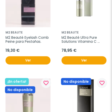
M2 BEAUTE
M2 BEAUTE
M2 Beauté Eyelash Comb 
M2 Beauté Ultra Pure 
Peine para Pestañas.
Solutions Vitamina C 
Facial Nano Spray, 75ml.
19,30 €
78,95 €
Ver
Ver
¡En oferta!
No disponible
favorite_border
favorite_border
No disponible