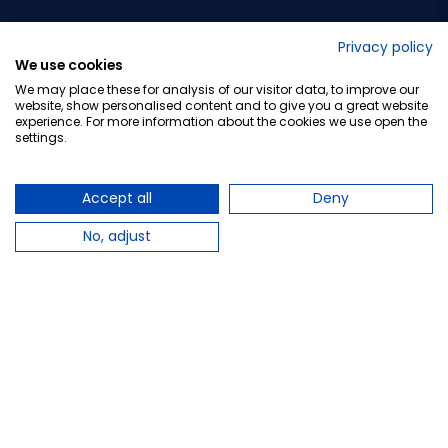
No lo decimos nosotros...
Privacy policy
We use cookies
¡Tu opinión es importante!
We may place these for analysis of our visitor data, to improve our
website, show personalised content and to give you a great website
experience. For more information about the cookies we use open the
settings.
Copyright © 2010-2026 Farmacia Barata S.L. Todos los
derechos reservados.
Accept all
Deny
No, adjust