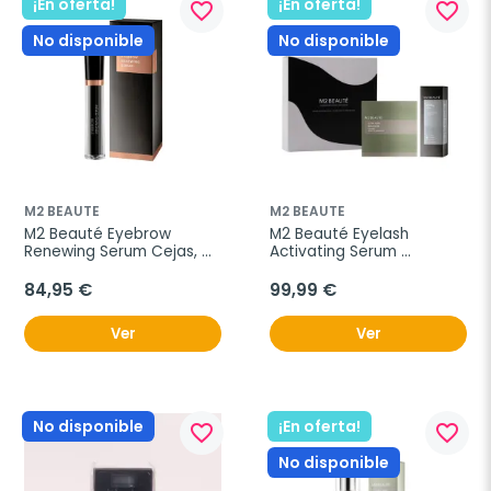
¡En oferta!
¡En oferta!
favorite_border
favorite_border
No disponible
No disponible
M2 BEAUTE
M2 BEAUTE
M2 Beauté Eyebrow 
M2 Beauté Eyelash 
Renewing Serum Cejas, 
Activating Serum 
5ml.
Pestañas, 4ml.*
84,95 €
99,99 €
Ver
Ver
No disponible
¡En oferta!
favorite_border
favorite_border
No disponible