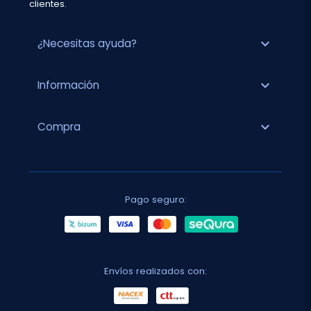
clientes.
expand_more
¿Necesitas ayuda?
expand_more
Información
expand_more
Compra
Pago seguro:
Envíos realizados con: