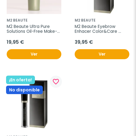
M2 BEAUTE
M2 BEAUTE
M2 Beaute Ultra Pure 
M2 Beaute Eyebrow 
Solutions Oil-Free Make-
Enhacer Color&Care 
Up Remover 
Brown, 6 ml
Desmaquillante, 150ml.
19,95 €
39,95 €
Ver
Ver
¡En oferta!
favorite_border
No disponible