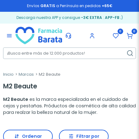
Envíos
GRATIS
a Península en pedidos
+65€
Descarga nuestra APP y consigue
-3€ EXTRA
:
APP-FB
;)
0
0
menu
Inicio
Marcas
M2 Beaute
M2 Beaute
M2 Beaute
es la marca especializada en el cuidado de
cejas y pestañas. Próductos de cosmética de alta calidad
para realzar la belleza natural de la mujer.
Ordenar
Filtrar por