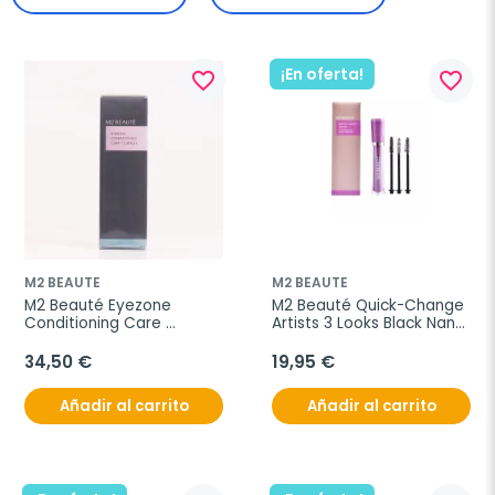
¡En oferta!
favorite_border
favorite_border
M2 BEAUTE
M2 BEAUTE
M2 Beauté Eyezone 
M2 Beauté Quick-Change 
Conditioning Care 
Artists 3 Looks Black Nano 
Complex, 8ml.
Máscara
34,50 €
19,95 €
Añadir al carrito
Añadir al carrito