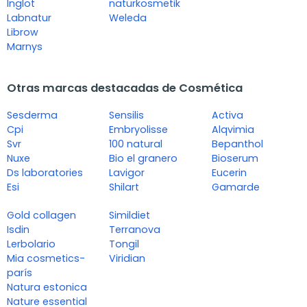
Inglot
naturkosmetik
Labnatur
Weleda
Librow
Marnys
Otras marcas destacadas de Cosmética
Sesderma
Sensilis
Activa
Cpi
Embryolisse
Alqvimia
Svr
100 natural
Bepanthol
Nuxe
Bio el granero
Bioserum
Ds laboratories
Lavigor
Eucerin
Esi
Shilart
Gamarde
Gold collagen
Simildiet
Isdin
Terranova
Lerbolario
Tongil
Mia cosmetics-
Viridian
parís
Natura estonica
Nature essential