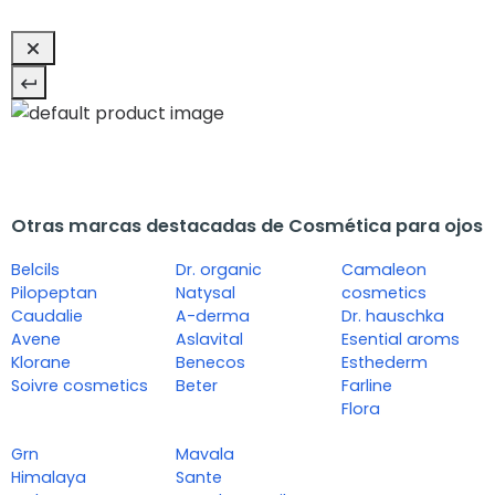
Otras marcas destacadas de Cosmética para ojos
Belcils
Dr. organic
Camaleon
Pilopeptan
Natysal
cosmetics
Caudalie
A-derma
Dr. hauschka
Avene
Aslavital
Esential aroms
Klorane
Benecos
Esthederm
Soivre cosmetics
Beter
Farline
Flora
Grn
Mavala
Himalaya
Sante