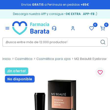
Envíos
GRATIS
a Península en pedidos
+65€
Descarga nuestra APP y consigue
-3€ EXTRA
:
APP-FB
;)
0
0
menu
Inicio
Cosmética
Cosmética para ojos
M2 Beauté Eyebrow R
¡En oferta!
favorite_border
No disponible