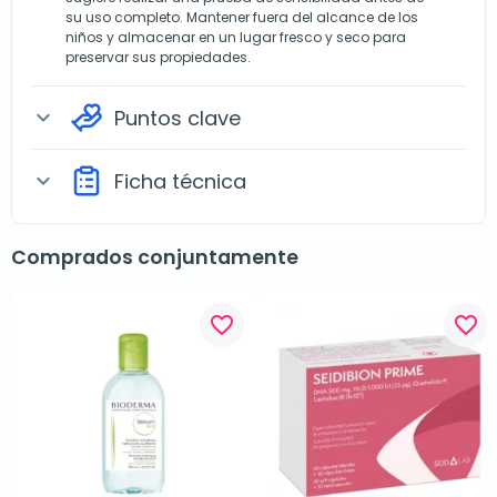
su uso completo. Mantener fuera del alcance de los
niños y almacenar en un lugar fresco y seco para
preservar sus propiedades.
Puntos clave
expand_more
Ficha técnica
expand_more
Comprados conjuntamente
favorite_border
favorite_border