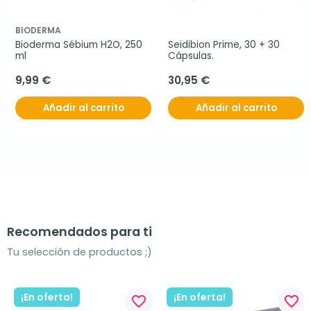
BIODERMA
Bioderma Sébium H2O, 250 
Seidibion Prime, 30 + 30 
ml
Cápsulas.
9,99 €
30,95 €
Añadir al carrito
Añadir al carrito
Recomendados para ti
Tu selección de productos ;)
¡En oferta!
¡En oferta!
favorite_border
favorite_border