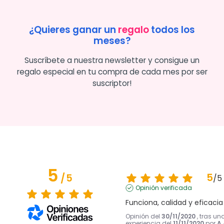
¿Quieres ganar un
regalo
todos los
meses?
Suscríbete a nuestra newsletter y consigue un
regalo especial en tu compra de cada mes por ser
suscriptor!
5
5
/
5
/
5
Opinión verificada
Funciona, calidad y eficacia
Opinión del
30/11/2020
, tras un
experiencia del
11/11/2020
por
A.