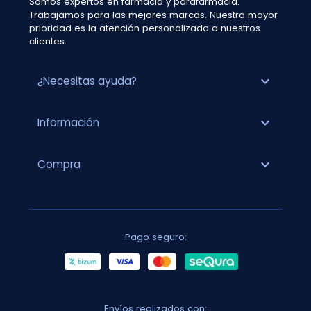
Somos expertos en farmacia y parafarmacia.
Trabajamos para las mejores marcas. Nuestra mayor
prioridad es la atención personalizada a nuestros
clientes.
expand_more
¿Necesitas ayuda?
expand_more
Información
expand_more
Compra
Pago seguro:
Envíos realizados con: