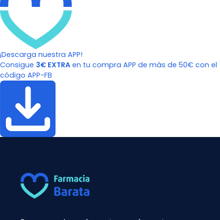
¡Descarga nuestra APP!
Consigue
3€ EXTRA
en tu compra APP de más de 50€ con el
código APP-FB