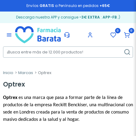
Envíos
GRATIS
a Península en pedidos
+65€
Descarga nuestra APP y consigue
-3€ EXTRA
:
APP-FB
;)
0
0
menu
Inicio
Marcas
Optrex
Optrex
Optrex
 es una marca que pasa a formar parte de la línea de 
productos de la empresa Reckitt Benckiser, una multinacional con 
sede en Londres creada para la venta de productos de consumo 
masivo dedicados a la salud y al hogar. 