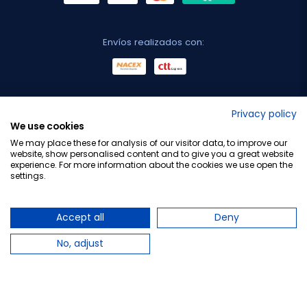
Envíos realizados con:
No lo decimos nosotros...
Privacy policy
We use cookies
¡Tu opinión es importante!
We may place these for analysis of our visitor data, to improve our
website, show personalised content and to give you a great website
experience. For more information about the cookies we use open the
settings.
Copyright © 2010-2026 Farmacia Barata S.L. Todos los
derechos reservados.
Accept all
Deny
No, adjust