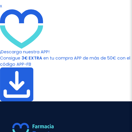
x
¡Descarga nuestra APP!
Consigue
3€ EXTRA
en tu compra APP de más de 50€ con el
código APP-FB