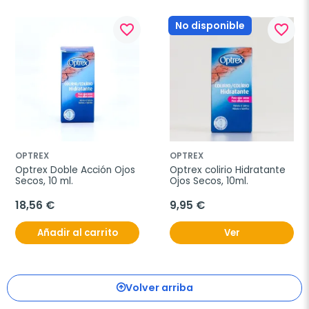
No disponible
favorite_border
favorite_border
OPTREX
OPTREX
Optrex Doble Acción Ojos 
Optrex colirio Hidratante 
Secos, 10 ml.
Ojos Secos, 10ml.
18,56 €
9,95 €
Añadir al carrito
Ver
Volver arriba