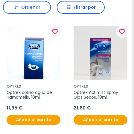
Ordenar
Filtrar por
favorite_border
favorite_border
OPTREX
OPTREX
Optrex colirio agua de 
Optrex Actimist Spray 
Hamamelis, 10ml.
Ojos Secos, 10ml.
11,95 €
21,80 €
Añadir al carrito
Añadir al carrito