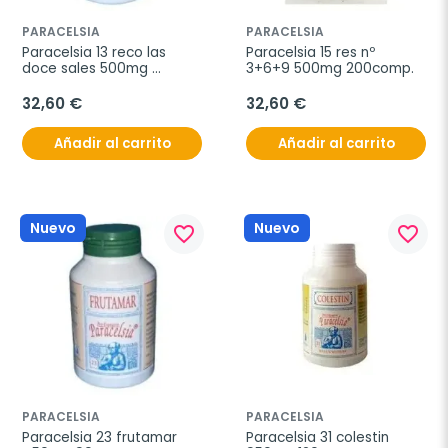
PARACELSIA
PARACELSIA
Paracelsia 13 reco las 
Paracelsia 15 res nº 
doce sales 500mg 
3+6+9 500mg 200comp.
200comp
32,60 €
32,60 €
Añadir al carrito
Añadir al carrito
Nuevo
Nuevo
favorite_border
favorite_border
PARACELSIA
PARACELSIA
Paracelsia 23 frutamar 
Paracelsia 31 colestin 