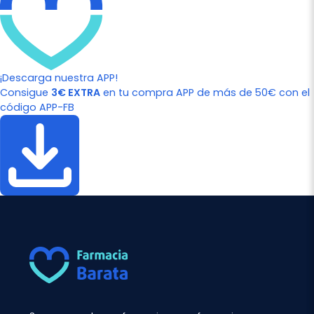
¡Descarga nuestra APP!
Consigue
3€ EXTRA
en tu compra APP de más de 50€ con el
código APP-FB