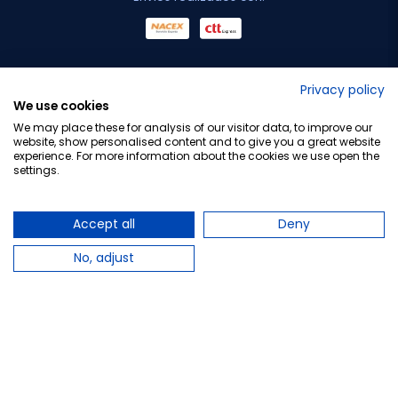
No lo decimos nosotros...
Privacy policy
We use cookies
¡Tu opinión es importante!
We may place these for analysis of our visitor data, to improve our
website, show personalised content and to give you a great website
experience. For more information about the cookies we use open the
settings.
Copyright © 2010-2026 Farmacia Barata S.L. Todos los
derechos reservados.
Accept all
Deny
No, adjust