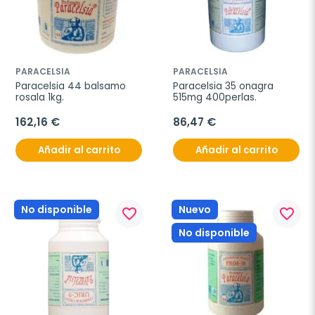
PARACELSIA
PARACELSIA
Paracelsia 44 balsamo 
Paracelsia 35 onagra 
rosala 1kg.
515mg 400perlas.
162,16 €
86,47 €
Añadir al carrito
Añadir al carrito
No disponible
Nuevo
favorite_border
favorite_border
No disponible