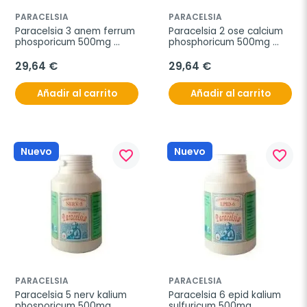
PARACELSIA
PARACELSIA
Paracelsia 3 anem ferrum 
Paracelsia 2 ose calcium 
phosporicum 500mg 
phosphoricum 500mg 
200comp
200com
29,64 €
29,64 €
Añadir al carrito
Añadir al carrito
Nuevo
Nuevo
favorite_border
favorite_border
PARACELSIA
PARACELSIA
Paracelsia 5 nerv kalium 
Paracelsia 6 epid kalium 
phosporicum 500mg 
sulfuricum 500mg 