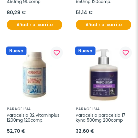
450mg 90comp.
950mg 120comp.
80,28 €
51,14 €
Añadir al carrito
Añadir al carrito
Nuevo
Nuevo
favorite_border
favorite_border
PARACELSIA
PARACELSIA
Paracelsia 32 vitaminplus 
Paracelsia paracelsia 17 
1200mg 120comp.
kynd 500mg 200comp
52,70 €
32,60 €