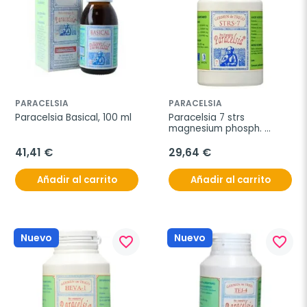
PARACELSIA
PARACELSIA
Paracelsia Basical, 100 ml
Paracelsia 7 strs 
magnesium phosph. 
500mg 200comp.
41,41 €
29,64 €
Añadir al carrito
Añadir al carrito
Nuevo
Nuevo
favorite_border
favorite_border