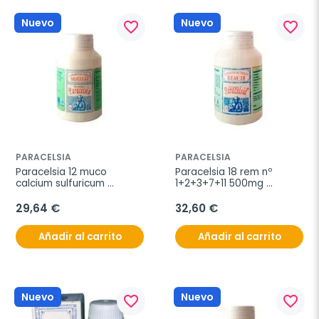
Nuevo
Nuevo
favorite_border
favorite_border
PARACELSIA
PARACELSIA
Paracelsia 12 muco 
Paracelsia 18 rem nº 
calcium sulfuricum 
1+2+3+7+11 500mg 
500mg 200com
200comp.
29,64 €
32,60 €
Añadir al carrito
Añadir al carrito
Nuevo
Nuevo
favorite_border
favorite_border