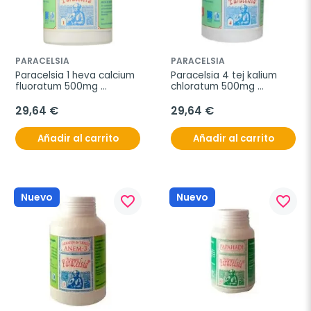
PARACELSIA
PARACELSIA
Paracelsia 1 heva calcium 
Paracelsia 4 tej kalium 
fluoratum 500mg 
chloratum 500mg 
200comp
200comp.
29,64 €
29,64 €
Añadir al carrito
Añadir al carrito
Nuevo
Nuevo
favorite_border
favorite_border