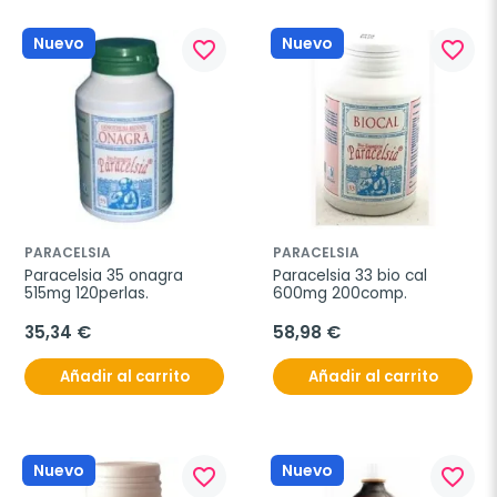
Nuevo
Nuevo
favorite_border
favorite_border
PARACELSIA
PARACELSIA
Paracelsia 35 onagra 
Paracelsia 33 bio cal 
515mg 120perlas.
600mg 200comp.
35,34 €
58,98 €
Añadir al carrito
Añadir al carrito
Nuevo
Nuevo
favorite_border
favorite_border