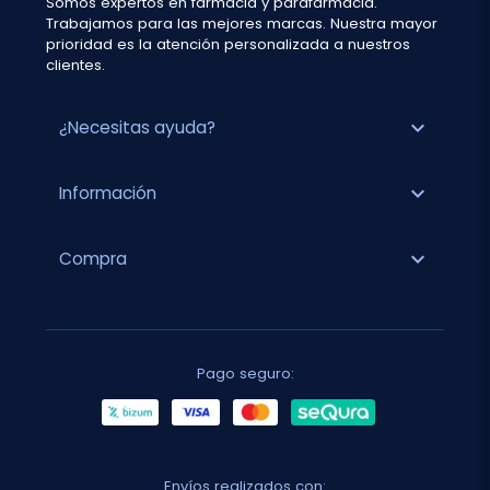
Somos expertos en farmacia y parafarmacia.
Trabajamos para las mejores marcas. Nuestra mayor
prioridad es la atención personalizada a nuestros
clientes.
expand_more
¿Necesitas ayuda?
expand_more
Información
expand_more
Compra
Pago seguro:
Envíos realizados con: