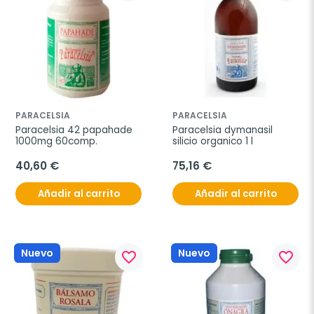
PARACELSIA
PARACELSIA
Paracelsia 42 papahade 
Paracelsia dymanasil 
1000mg 60comp.
silicio organico 1 l
40,60 €
75,16 €
Añadir al carrito
Añadir al carrito
Nuevo
Nuevo
favorite_border
favorite_border