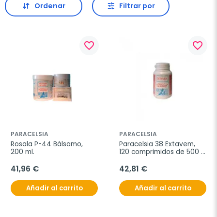
Ordenar
Filtrar por
favorite_border
favorite_border
PARACELSIA
PARACELSIA
Rosala P-44 Bálsamo, 
Paracelsia 38 Extavem, 
200 ml.
120 comprimidos de 500 
mg
41,96 €
42,81 €
Añadir al carrito
Añadir al carrito