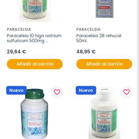
PARACELSIA
PARACELSIA
Paracelsia 10 higa natrium 
Paracelsia 28 rehucal 
sulfuricum 500mg 
50ml.
200com
29,64 €
48,95 €
Añadir al carrito
Añadir al carrito
Nuevo
Nuevo
favorite_border
favorite_border