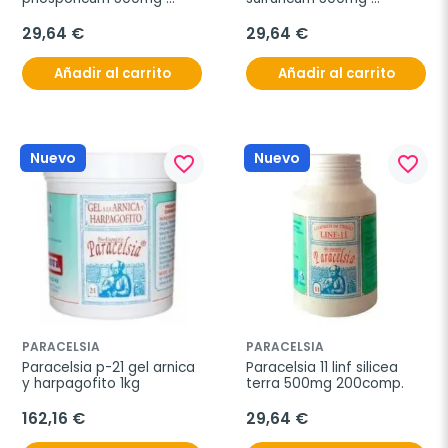
200comp
200comp.
29,64 €
29,64 €
Añadir al carrito
Añadir al carrito
Nuevo
Nuevo
favorite_border
favorite_border
PARACELSIA
PARACELSIA
Paracelsia p-21 gel arnica 
Paracelsia 11 linf silicea 
y harpagofito 1kg
terra 500mg 200comp.
162,16 €
29,64 €