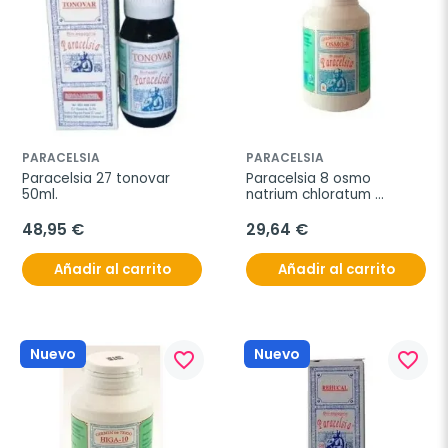
PARACELSIA
PARACELSIA
Paracelsia 27 tonovar 
Paracelsia 8 osmo 
50ml.
natrium chloratum 
500mg 200comp.
48,95 €
29,64 €
Añadir al carrito
Añadir al carrito
Nuevo
Nuevo
favorite_border
favorite_border