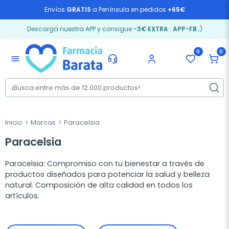
Envíos
GRATIS
a Península en pedidos
+65€
Descarga nuestra APP y consigue
-3€ EXTRA
:
APP-FB
;)
0
0
menu
Inicio
Marcas
Paracelsia
Paracelsia
Paracelsia: Compromiso con tu bienestar a través de
productos diseñados para potenciar la salud y belleza
natural. Composición de alta calidad en todos los
artículos.